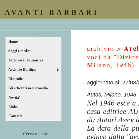
AVANTI BARBARI
Home
Arch
archivio >
Saggi e inediti
voci da "Dizion
Archivio sulla sinistra
Milano, 1946)
Archivio Bordiga
Biografie
aggiornato al: 27/03
Gli scheletri nell'armadio
Autas, Milano, 1946
Novita'
Nel 1946 esce a 
Links
casa editrice AU
Contatti
di: Autori Associ
La data della pu
Cerca nel sito
evince dalla "av