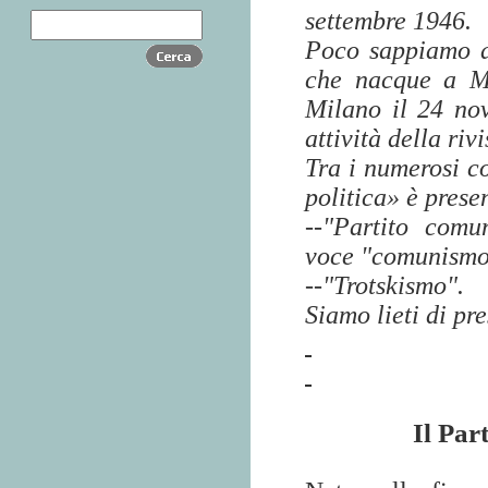
settembre 1946.
Poco sappiamo d
che nacque a M
Milano il 24 no
attività della ri
Tra i numerosi co
politica» è pres
--"Partito comu
voce "comunismo"
--"Trotskismo".
Siamo lieti di pre
Il Par