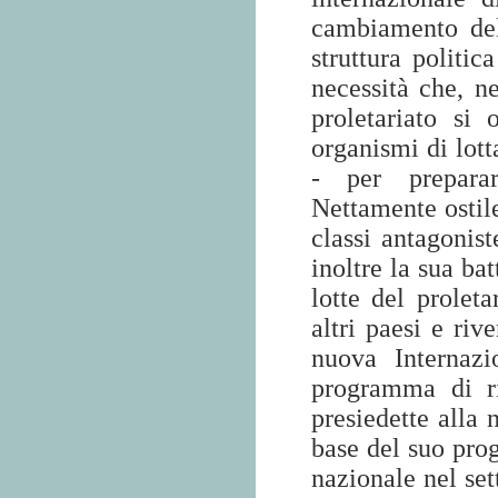
cambiamento del
struttura politic
necessità che, ne
proletariato si
organismi di lotta
- per preparars
Nettamente ostil
classi antagonist
inoltre la sua bat
lotte del proleta
altri paesi e riv
nuova Internazi
programma di ri
presiedette alla 
base del suo prog
nazionale nel se