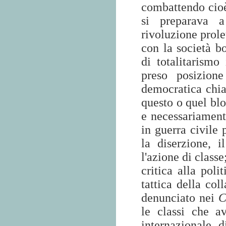
combattendo cioè
si preparava a
rivoluzione prole
con la società b
di totalitarism
preso posizione
democratica chia
questo o quel blo
e necessariament
in guerra civile 
la diserzione, i
l'azione di class
critica alla poli
tattica della col
denunciato nei
C
le classi che a
internazionale d