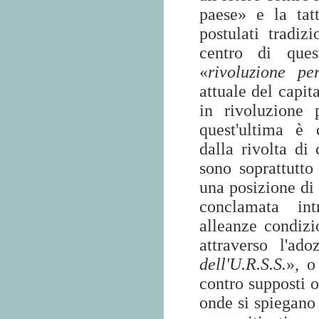
paese» e la ta
postulati tradi
centro di ques
«
rivoluzione pe
attuale del capit
in rivoluzione p
quest'ultima è 
dalla rivolta di 
sono soprattutto 
una posizione di 
conclamata int
alleanze condizi
attraverso l'ad
dell'U.R.S.S.
», o
contro supposti o
onde si spiegano 