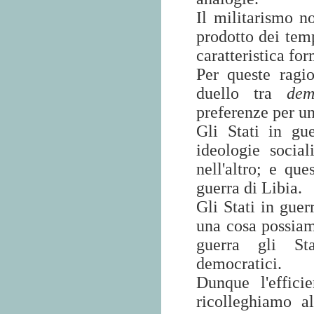
Il militarismo n
prodotto dei temp
caratteristica fo
Per queste ragi
duello tra
dem
preferenze per un
Gli Stati in gu
ideologie socia
nell'altro; e que
guerra di Libia.
Gli Stati in gue
una cosa possiam
guerra gli Sta
democratici.
Dunque l'effici
ricolleghiamo a