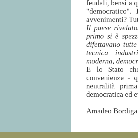
feudali, bensì a 
"democratico". 
avvenimenti? Tutt
Il paese rivelat
primo si è spez
difettavano tutt
tecnica industr
moderna, democra
E lo Stato che
convenienze - qu
neutralità prim
democratica ed ev
Amadeo Bordiga