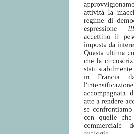
approvvigionamen
attività la macc
regime di democr
espressione -
i
accettino il pe
imposta da intere
Questa ultima co
che la circoscriz
stati stabilmente
in Francia d
l'intensificazion
accompagnata da
atte a rendere acc
se confrontiamo l
con quelle che 
commerciale de
analogie.