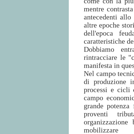
come con la più 
mentre contrasta 
antecedenti allo 
altre epoche stor
dell'epoca feu
caratteristiche de
Dobbiamo entra
rintracciare le "
manifesta in ques
Nel campo tecnic
di produzione i
processi e cicli
campo economic
grande potenza f
proventi trib
organizzazione 
mobilizzare 