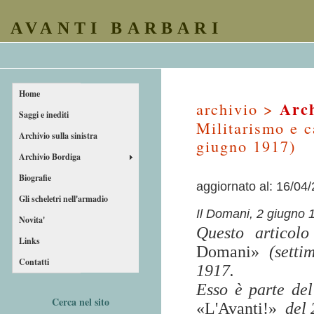
AVANTI BARBARI
Home
Arch
archivio >
Saggi e inediti
Militarismo e c
Archivio sulla sinistra
giugno 1917)
Archivio Bordiga
Biografie
aggiornato al: 16/04
Gli scheletri nell'armadio
Il Domani, 2 giugno 
Novita'
Questo articol
Links
Domani»
(settim
Contatti
1917.
Esso è parte del
Cerca nel sito
«L'Avanti!»
del