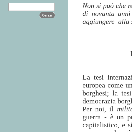
Non si può che re
di novanta anni
aggiungere
alla 
La tesi internaz
europea come una
borghesi; la tesi
democrazia borghe
Per noi, il
milit
guerra - è un p
capitalistico, e 