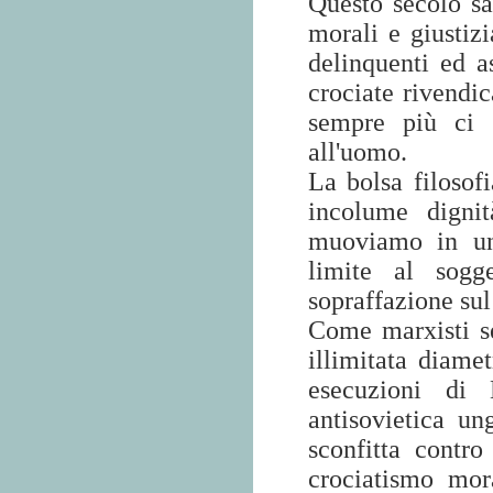
Questo secolo sa
morali e giustizi
delinquenti ed as
crociate rivendic
sempre più ci 
all'uomo.
La bolsa filosofi
incolume dignit
muoviamo in un
limite al sogg
sopraffazione sul
Come marxisti s
illimitata diamet
esecuzioni di 
antisovietica
ung
sconfitta contr
crociatismo mor