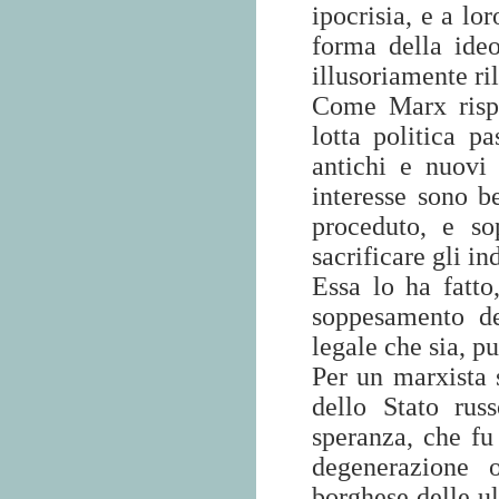
ipocrisia, e a lo
forma della ide
illusoriamente ril
Come Marx risp
lotta politica 
antichi e nuovi
interesse sono b
proceduto, e so
sacrificare gli in
Essa lo ha fatto
soppesamento de
legale che sia, p
Per un marxista s
dello Stato rus
speranza, che fu
degenerazione 
borghese delle ul