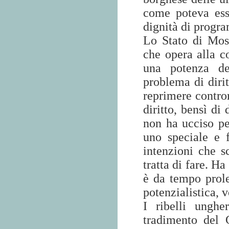
come poteva ess
dignità di progr
Lo Stato di Mos
che opera alla c
una potenza de
problema di diri
reprimere contror
diritto, bensì di
non ha ucciso pe
uno speciale e 
intenzioni che sc
tratta di fare. H
è da tempo prol
potenzialistica, 
I ribelli unghe
tradimento del 