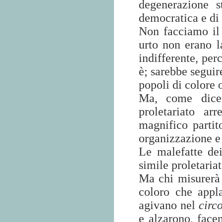
degenerazione s
democratica e di
Non facciamo il 
urto non erano l
indifferente, per
è; sarebbe seguir
popoli di colore o
Ma, come dice
proletariato ar
magnifico partit
organizzazione e 
Le malefatte dei
simile proletariat
Ma chi misurerà 
coloro che appl
agivano nel
circ
e alzarono, facen