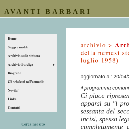
AVANTI BARBARI
Home
Arch
archivio >
Saggi e inediti
della nemesi st
Archivio sulla sinistra
luglio 1958)
Archivio Bordiga
Biografie
aggiornato al: 20/04
Gli scheletri nell'armadio
il programma comunis
Novita'
Ci piace ripresen
Links
apparsi su "l p
Contatti
sessanta del sec
incisi, spesso leg
Cerca nel sito
completamente d