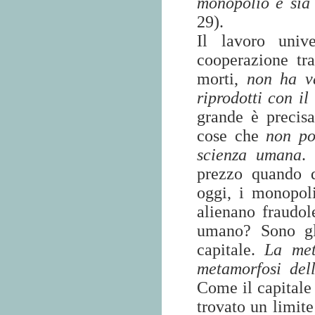
monopolio e sia 
29).
Il lavoro unive
cooperazione tra
morti,
non ha va
riprodotti con il
grande è precis
cose che
non po
scienza umana
.
prezzo quando d
oggi, i monopol
alienano fraudol
umano? Sono gli
capitale.
La met
metamorfosi dell
Come il capitale 
trovato un limite