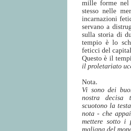
mille forme nel
stesso nelle mer
incarnazioni feti
servano a distrug
sulla storia di 
tempio è lo sch
feticci del capita
Questo è il temp
il proletariato uc
Nota.
Vi sono dei buo
nostra decisa 
scuotono la testa
nota - che appa
mettere sotto i 
maligna del mon