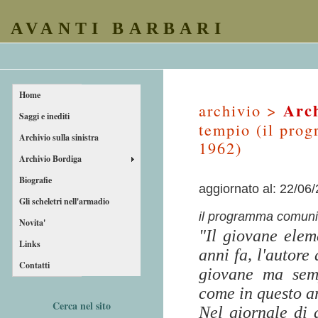
AVANTI BARBARI
Home
Arch
archivio >
Saggi e inediti
tempio (il prog
Archivio sulla sinistra
1962)
Archivio Bordiga
Biografie
aggiornato al: 22/06
Gli scheletri nell'armadio
il programma comuni
Novita'
"Il giovane elem
Links
anni fa, l'autore
Contatti
giovane ma semp
come in questo ar
Cerca nel sito
Nel giornale di 