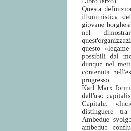
Libro terzo).
Questa definizio
illuministica d
giovane borghesia
nel dimostra
quest'organizza
questo «legame 
possibili dal m
dunque nel mett
contenuta nell'e
progresso.
Karl Marx formul
dell'uso capitali
Capitale. «In
distinguere tr
Ambedue svolgon
ambedue
conflu