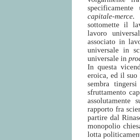
specificament
capitale-merce.
D
sottomette il la
lavoro universa
associato in lav
universale in s
universale in
pro
In questa vicend
eroica, ed il suo
sembra tingersi
sfruttamento cap
assolutamente s
rapporto fra scien
partire dal Rinas
monopolio chiesa
lotta politicame