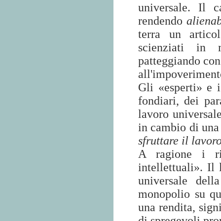
universale. Il 
rendendo
alienab
terra un artic
scienziati in 
patteggiando con
all'impoverimento
Gli «esperti» e 
fondiari, dei par
lavoro universale
in cambio di una 
sfruttare il lavoro
A ragione i ri
intellettuali». Il
universale della
monopolio su que
una rendita, sign
di spregevoli prop