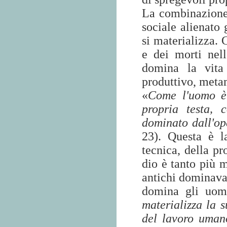
La combinazione 
sociale alienato 
si materializza. 
e dei morti nell
domina la vita
produttivo, meta
«
Come l'uomo è 
propria testa, 
dominato dall'o
23). Questa è la
tecnica, della pr
dio è tanto più m
antichi dominavan
domina gli uomi
materializza la 
del lavoro uma