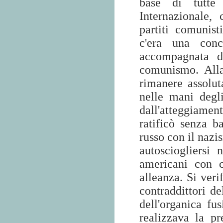
base di tutte 
Internazionale,
partiti comunist
c'era una conc
accompagnata da
comunismo. Alla
rimanere assolut
nelle mani degl
dall'atteggiame
ratificò senza b
russo con il nazi
autosciogliersi 
americani con c
alleanza. Si veri
contraddittori del
dell'organica fu
realizzava la p