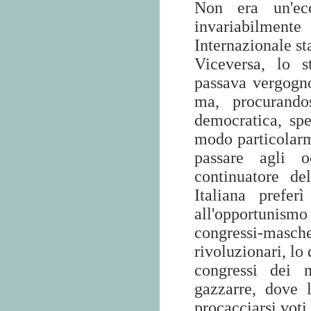
Non era un'ecc
invariabilmente 
Internazionale st
Viceversa, lo s
passava vergogn
ma, procurando
democratica, spe
modo particolarm
passare agli o
continuatore de
Italiana prefer
all'opportunism
congressi-masc
rivoluzionari, lo
congressi dei 
gazzarre, dove 
procacciarsi voti