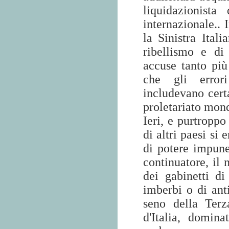
liquidazionista 
internazionale.. 
la Sinistra Ital
ribellismo e di 
accuse tanto più
che gli errori
includevano cert
proletariato mond
Ieri, e purtroppo
di altri paesi si
di potere impune
continuatore, il 
dei gabinetti di
imberbi o di ant
seno della Terz
d'Italia, domina