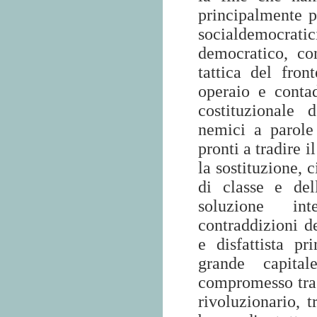
principalmente p
socialdemocrat
democratico, co
tattica del fro
operaio e conta
costituzionale 
nemici a parole
pronti a tradire i
la sostituzione, 
di classe e del
soluzione int
contraddizioni de
e disfattista pr
grande capita
compromesso tra 
rivoluzionario, t