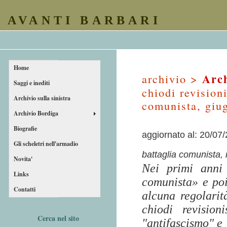
AVANTI BARBARI
Home
Arch
archivio >
Saggi e inediti
chiodi revision
Archivio sulla sinistra
comunista, giu
Archivio Bordiga
Biografie
aggiornato al: 20/07
Gli scheletri nell'armadio
battaglia comunista, 
Novita'
Nei primi anni 
Links
comunista» e po
Contatti
alcuna regolarità
chiodi revision
Cerca nel sito
"antifascismo" e 