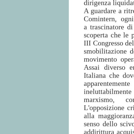
dirigenza liquida
A guardare a ritr
Comintern,
ogni
a trascinatore d
scoperta che le p
III Congresso del
smobilitazione de
movimento opera
Assai diverso e
Italiana che dov
apparentement
ineluttabilmen
marxismo, co
L'opposizione cri
alla maggioranza
senso dello sciv
addirittura acqu