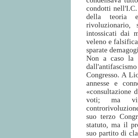
condensava tutto
condotti nell'I.C
della teoria 
rivoluzionario,
intossicati dai 
veleno e falsific
sparate demagogic
Non a caso la f
dall'antifascism
Congresso. A Lio
annesse e conne
«consultazione d
voti; ma vi
controrivoluzion
suo terzo Congr
statuto, ma il pr
suo partito di cl