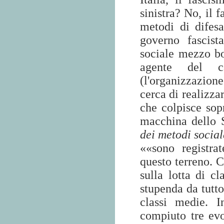
sinistra? No, il 
metodi di difesa
governo fascis
sociale mezzo b
agente del ca
(l'organizzazion
cerca di realizza
che colpisce sopr
macchina dello S
dei metodi socia
««sono registra
questo terreno. C
sulla lotta di c
stupenda da tutto
classi medie. I
compiuto tre evo