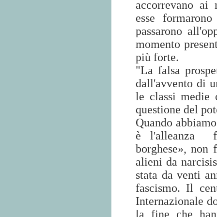
accorrevano ai 
esse formarono
passarono all'opp
momento presente
più forte.
"La falsa prospe
dall'avvento di u
le classi medie 
questione del pot
Quando abbiamo sc
è l'alleanza
borghese», non f
alieni da narcisi
stata da venti an
fascismo. Il cen
Internazionale do
la fine che hann