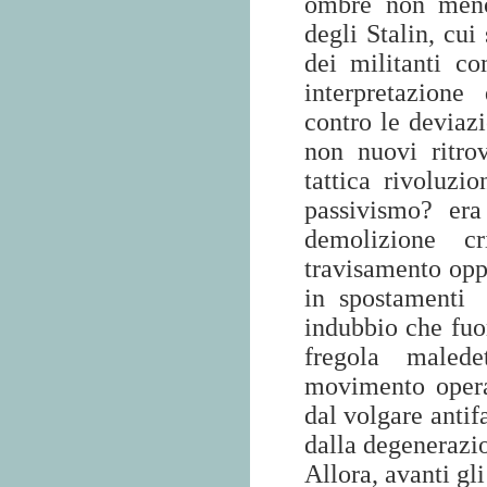
ombre non meno 
degli Stalin, cu
dei militanti co
interpretazione 
contro le deviaz
non nuovi ritrov
tattica rivoluzio
passivismo? era
demolizione cr
travisamento oppo
in spostamenti
indubbio che fuor
fregola malede
movimento opera
dal volgare antif
dalla degenerazio
Allora, avanti gli