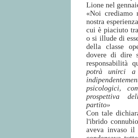
Lione nel gennai
«Noi crediamo n
nostra esperienza
cui è piaciuto tr
o si illude di es
della classe op
dovere di dire 
responsabilità 
potrà unirci a
indipendentement
psicologici, co
prospettiva de
partito»
Con tale dichiar
l'ibrido connubi
aveva invaso il 