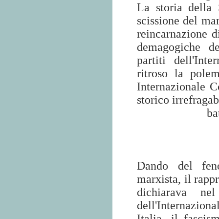
La storia della 
scissione del ma
reincarnazione d
demagogiche del
partiti dell'In
ritroso la polem
Internazionale C
storico irrefragab
ba
Dando del feno
marxista, il rapp
dichiarava nel
dell'Internazio
Italia, il fasci