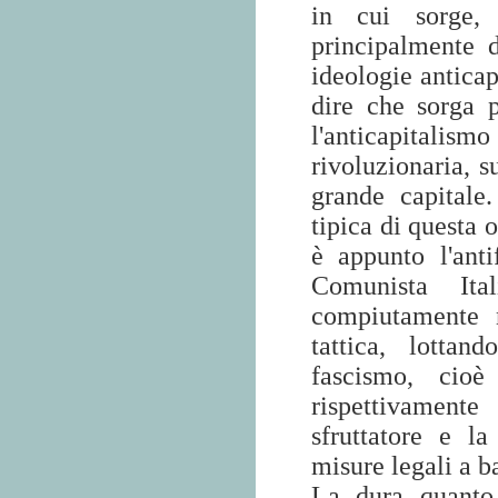
in cui sorge, 
principalmente d
ideologie anticap
dire che sorga 
l'anticapital
rivoluzionaria, su
grande capitale.
tipica di questa 
è appunto l'ant
Comunista Ita
compiutamente 
tattica, lottan
fascismo, cio
rispettivament
sfruttatore e l
misure legali a ba
La dura quanto 