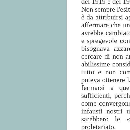
del 1919 e del 19
Non sempre l'esit
è da attribuirsi 
affermare che una
avrebbe cambiato 
e spregevole con
bisognava azzar
cercare di non an
abilissime consid
tutto e non com
poteva ottenere l
fermarsi a que
sufficienti, perc
come convergono 
infausti nostri 
sarebbero le «c
proletariato.