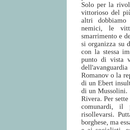
Solo per la rivol
vittorioso del pi
altri dobbiamo 
nemici, le vit
smarrimento e del
si organizza su 
con la stessa im
punto di vista v
dell'avanguardia
Romanov o la rep
di un Ebert insul
di un Mussolini
Rivera. Per sette
comunardi, il 
risollevarsi. Put
borghese, ma essa