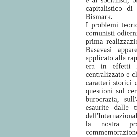
e ai socialisti, 
capitalistico d
Bismark.
I problemi teori
comunisti odierni
prima realizzazio
Basavasi appar
applicato alla ra
era in effetti
centralizzato e cl
caratteri storici
questioni sul cen
burocrazia, sull
esaurite dalle 
dell'Internaziona
la nostra pr
commemorazione 