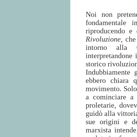
Noi non preten
fondamentale i
riproducendo e 
Rivoluzione
, che
intorno alla
interpretandone 
storico rivoluzio
Indubbiamente g
ebbero chiara q
movimento. Solo 
a cominciare a 
proletarie, dove
guidò alla vittor
sue origini e d
marxista intend