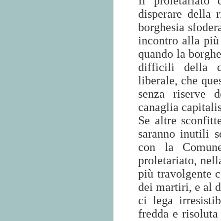
Il proletariato
disperare della 
borghesia sfodera
incontro alla pi
quando la borghe
difficili della
liberale, che qu
senza riserve 
canaglia capitalis
Se altre sconfitt
saranno inutili 
con la Comune,
proletariato, nel
più travolgente c
dei martiri, e al
ci lega irresist
fredda e risoluta