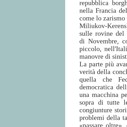
repubblica borg
nella Francia de
come lo zarismo 
Miliukov-Kerens
sulle rovine del
di Novembre, c
piccolo, nell'Ita
manovre di sinist
La parte più avan
verità della con
quella che Fed
democratica dell
una macchina per
sopra di tutte l
congiunture stor
problemi della ta
«passare oltre», 