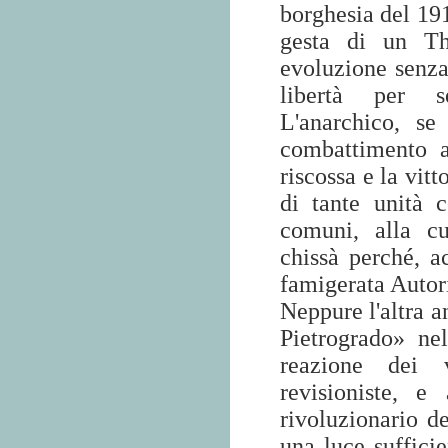
borghesia del 191
gesta di un Thi
evoluzione senza 
libertà per s
L'anarchico, se
combattimento a
riscossa e la vitt
di tante unità c
comuni, alla cu
chissà perché, a
famigerata Autori
Neppure l'altra 
Pietrogrado» ne
reazione dei v
revisioniste, e
rivoluzionario de
una luce suffici