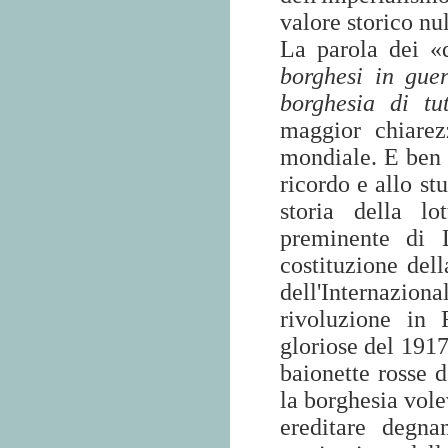
valore storico nu
La parola dei «d
borghesi in guer
borghesia di tut
maggior chiarez
mondiale. E ben
ricordo e allo st
storia della lo
preminente di L
costituzione dell
dell'Internazion
rivoluzione in 
gloriose del 1917
baionette rosse d
la borghesia vole
ereditare degna