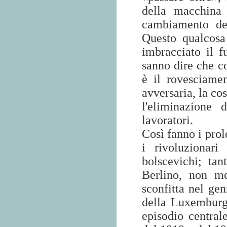
della macchina 
cambiamento dell
Questo qualcosa
imbracciato il f
sanno dire che c
è il rovesciame
avversaria, la cos
l'eliminazione 
lavoratori.
Così fanno i prol
i rivoluzionar
bolscevichi; ta
Berlino, non m
sconfitta nel ge
della Luxemburg;
episodio centrale