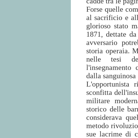
cadde tra le pagi
Forse quelle co
al sacrificio e a
glorioso stato m
1871, dettate d
avversario potr
storia operaia. 
nelle tesi del
l'insegnamento 
dalla sanguinosa 
L'opportunista 
sconfitta dell'ins
militare moder
storico delle bar
considerava quel
metodo rivoluzion
sue lacrime di c