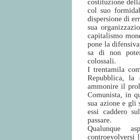
costituzione dell
col suo formidab
dispersione di err
sua organizzazio
capitalismo mondi
pone la difensiv
sa di non pote
colossali.
I trentamila com
Repubblica, la 
ammonire il prol
Comunista, in qu
sua azione e gli 
essi caddero su
passare.
Qualunque as
controevolversi 