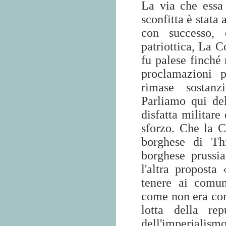
La via che essa 
sconfitta è stata
con successo, 
patriottica, La 
fu palese finché 
proclamazioni p
rimase sostanz
Parliamo qui de
disfatta militare
sforzo. Che la 
borghese di Th
borghese prussi
l'altra proposta
tenere ai comun
come non era cont
lotta della rep
dell'imperialism