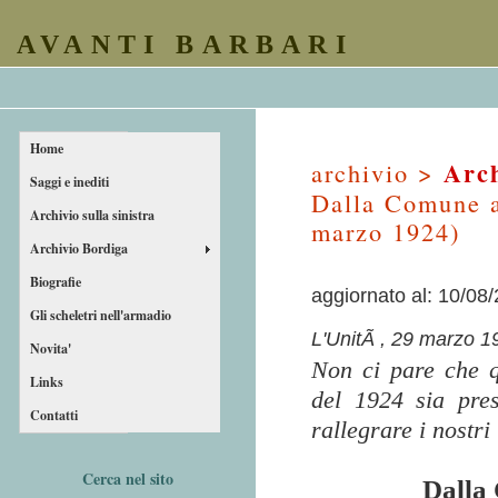
AVANTI BARBARI
Home
Arch
archivio >
Saggi e inediti
Dalla Comune al
Archivio sulla sinistra
marzo 1924)
Archivio Bordiga
Biografie
aggiornato al: 10/08
Gli scheletri nell'armadio
L'UnitÃ , 29 marzo 1
Novita'
Non ci pare che q
Links
del 1924 sia pres
Contatti
rallegrare i nostri 
Cerca nel sito
Dalla 