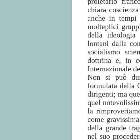
proletario franc
chiara coscienza
anche in tempi 
molteplici grupp
della ideologia
lontani dalla con
socialismo scien
dottrina e, in 
Internazionale de
Non si può dun
formulata della 
dirigenti; ma que
quel notevolissi
la rimproveriamo
come gravissima 
della grande trag
nel suo proceder