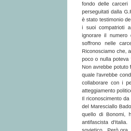
fondo delle carceri i
perseguitati dalla G
è stato testimonio del
i suoi compatrioti a
ignorare il numero d
soffrono nelle carc
Riconosciamo che, a 
poco o nulla poteva f
Non avrebbe potuto f
quale l'avrebbe cond
collaborare con i pe
atteggiamento politi
Il riconoscimento da
del Maresciallo Bado
quello di Bonomi, h
antifascista d'Ital
sovietico. Però ora,