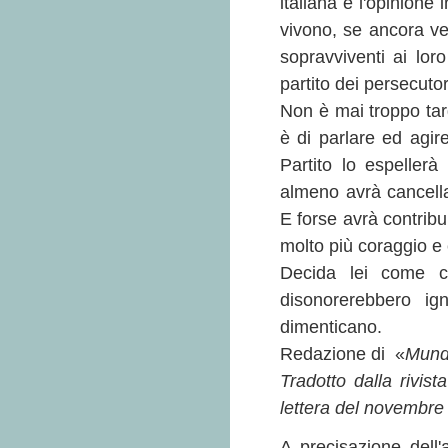
italiana e l'opinione
vivono, se ancora ve 
sopravviventi ai lor
partito dei persecuto
Non è mai troppo tard
è di parlare ed agire
Partito lo espellerà
almeno avrà cancellat
E forse avrà contribu
molto più coraggio e 
Decida lei come cr
disonorerebbero i
dimenticano.
Redazione di «
Mun
Tradotto dalla rivi
lettera del novembre
A precisazione dell'