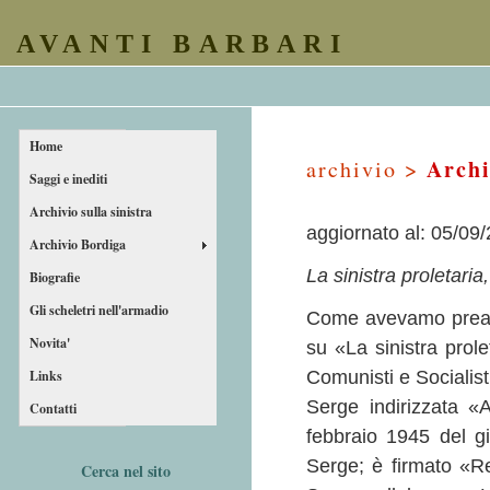
AVANTI BARBARI
Home
Archi
archivio >
Saggi e inediti
Archivio sulla sinistra
aggiornato al: 05/09
Archivio Bordiga
La sinistra proletari
Biografie
Gli scheletri nell'armadio
Come avevamo preann
Novita'
su «La sinistra prol
Links
Comunisti e Socialisti
Serge indirizzata «
Contatti
febbraio 1945 del g
Serge; è firmato «
Cerca nel sito