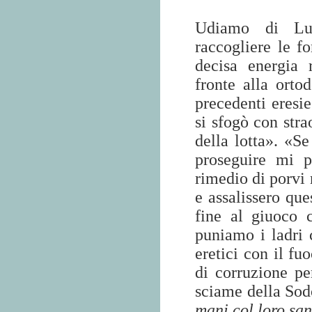
Udiamo di Lu
raccogliere le f
decisa energia 
fronte alla orto
precedenti eresi
si sfogò con str
della lotta». «Se
proseguire mi p
rimedio di porvi 
e assalissero qu
fine al giuoco 
puniamo i ladri c
eretici con il fu
di corruzione per
sciame della S
mani col loro sa