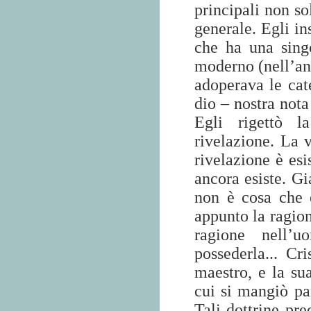
principali non so
generale. Egli in
che ha una sing
moderno (nell’an
adoperava le cate
dio – nostra nota
Egli rigettò l
rivelazione. La v
rivelazione è esis
ancora esiste. Gi
non è cosa che e
appunto la ragion
ragione nell’u
possederla... C
maestro, e la su
cui si mangiò pa
Tali dottrine pr