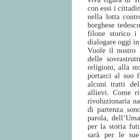
con essi i cittad
nella lotta cont
borghese tedesco
filone storico 
dialogare oggi in
Vuole il nostro 
delle sovrastrut
religioni, alla 
portarci al suo 
alcuni tratti d
allievi. Come ri
rivoluzionaria na
di partenza sono
parola, dell’Um
per la storia fu
sarà per le su