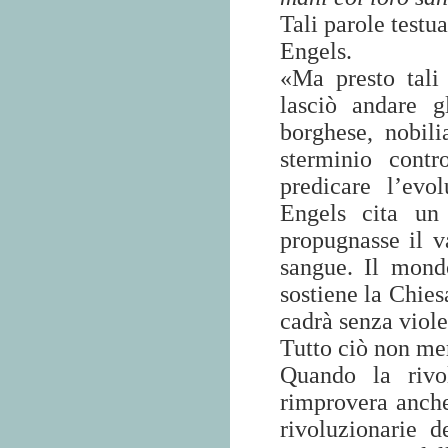
Tali parole testu
Engels.
«Ma presto tali 
lasciò andare g
borghese, nobili
sterminio cont
predicare l’evo
Engels cita un
propugnasse il v
sangue. Il mond
sostiene la Chies
cadrà senza viol
Tutto ciò non me
Quando la rivo
rimprovera anche
rivoluzionarie 