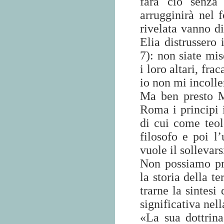
farà ciò senza 
arrugginirà nel 
rivelata vanno di
Elia distrussero 
7): non siate mis
i loro altari, fra
io non mi incoller
Ma ben presto M
Roma i principi 
di cui come teol
filosofo e poi l
vuole il sollevars
Non possiamo pre
la storia della t
trarne la sintesi
significativa nel
«La sua dottrina 