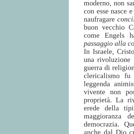
moderno, non sar
con esse nasce 
naufragare
conci
buon vecchio C
come Engels ha
passaggio alla c
In Israele, Cris
una rivoluzione
guerra di religio
clericalismo fu
leggenda animis
vivente non pos
proprietà. La r
erede della ti
maggioranza de
democrazia. Que
anche dal Dio cr