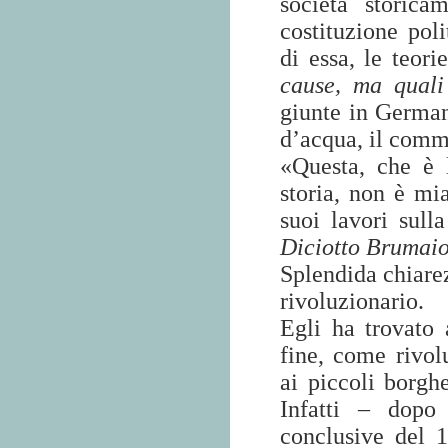
società storica
costituzione pol
di essa, le teori
cause, ma quali
giunte in Germani
d’acqua, il comm
«Questa, che è l
storia, non è mia
suoi lavori sull
Diciotto Brumai
Splendida chiarez
rivoluzionario.
Egli ha trovato
fine, come rivol
ai piccoli borgh
Infatti – dopo
conclusive del 1