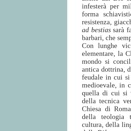
infesterà per mi
forma schiavist
resistenza, giacc
ad bestias
sarà f
barbari, che sem
Con lunghe vic
elementare, la C
mondo si concil
antica dottrina, 
feudale in cui s
medioevale, in c
quella di cui si
della tecnica ve
Chiesa di Roma 
della teologia 
cultura, della li