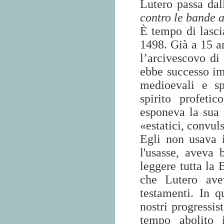
Lutero passa dall
contro le bande a
È tempo di lasci
1498. Già a 15 a
l’arcivescovo d
ebbe successo im
medioevali e sp
spirito profeti
esponeva la sua 
«estatici, convuls
Egli non usava 
l'usasse, aveva 
leggere tutta la 
che Lutero ave
testamenti. In q
nostri progressi
tempo abolito 