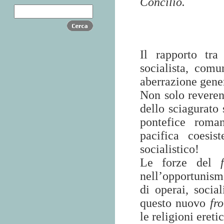
Concilio.
Il
rapporto
tra l
socialista, comu
aberrazione gene
Non solo reveren
dello sciagurato
pontefice roma
pacifica coesis
socialistico!
Le forze del
nell’opportunism
di operai, social
questo nuovo
fr
le religioni eret