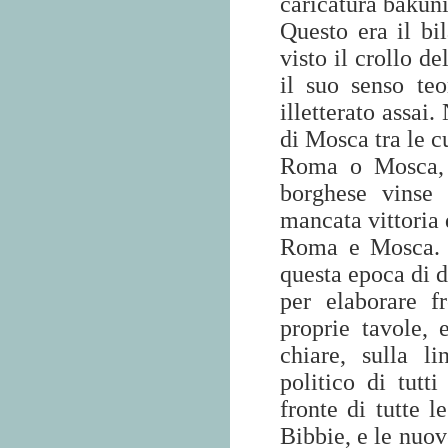
caricatura bakuni
Questo era il bi
visto il crollo d
il suo senso teo
illetterato assai
di Mosca tra le 
Roma o Mosca, s
borghese vinse 
mancata vittoria 
Roma e Mosca. T
questa epoca di 
per elaborare f
proprie tavole, 
chiare, sulla l
politico di tutti
fronte di tutte 
Bibbie, e le nuo