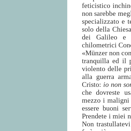
feticistico inch
non sarebbe megli
specializzato e t
solo della Chies
dei Galileo e 
chilometrici Conc
«Münzer non cons
tranquilla ed il
violento delle pr
alla guerra arm
Cristo:
io non so
che dovreste us
mezzo i maligni 
essere buoni se
Prendete i miei n
Non trastullatev