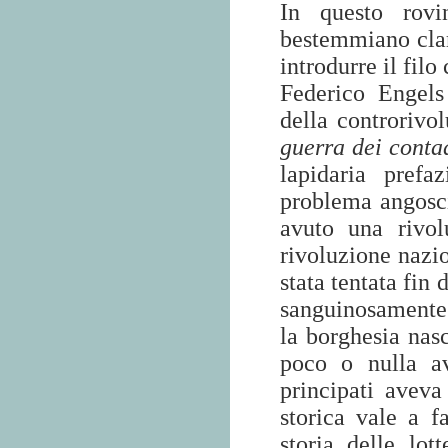
In questo rovi
bestemmiano clam
introdurre il fil
Federico Engels 
della controrivo
guerra dei conta
lapidaria pref
problema angosc
avuto una rivol
rivoluzione nazio
stata tentata fin
sanguinosamente 
la borghesia nasc
poco o nulla av
principati aveva
storica vale a f
storia delle lot