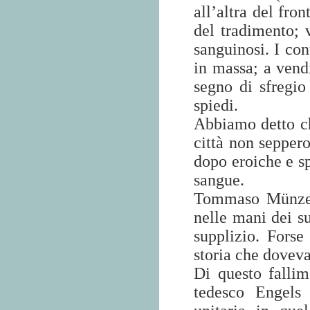
all’altra del fro
del tradimento; v
sanguinosi. I con
in massa; a vend
segno di sfregio 
spiedi.
Abbiamo detto che
città non seppero
dopo eroiche e sp
sangue.
Tommaso Münzer 
nelle mani dei s
supplizio. Fors
storia che doveva
Di questo fallim
tedesco Engels 