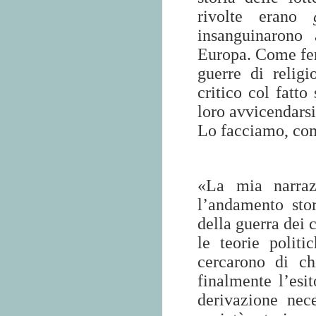
rivolte erano
insanguinarono
Europa. Come fen
guerre di religi
critico col fatto
loro avvicendarsi
Lo facciamo, com
«La mia narraz
l’andamento stor
della guerra dei c
le teorie polit
cercarono di ch
finalmente l’esit
derivazione nece