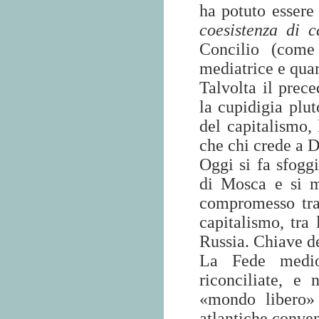
ha potuto essere
coesistenza di c
Concilio (come
mediatrice e quar
Talvolta il prece
la cupidigia plut
del capitalismo,
che chi crede a D
Oggi si fa sfoggi
di Mosca e si m
compromesso tra 
capitalismo, tra
Russia. Chiave d
La Fede medio
riconciliate, e
«mondo libero»
atlantiche conven