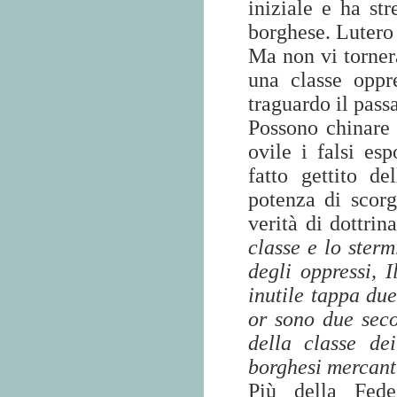
iniziale e ha str
borghese. Lutero 
Ma non vi torne
una classe oppr
traguardo il pass
Possono chinare l
ovile i falsi es
fatto gettito d
potenza di scor
verità di dottrin
classe e lo sterm
degli oppressi, 
inutile tappa du
or sono due seco
della classe de
borghesi mercant
Più della Fed