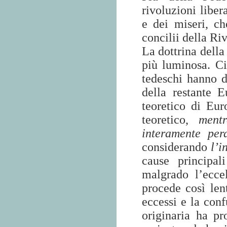
rivoluzioni liber
e dei miseri, c
concilii della R
La dottrina della
più luminosa. Ci
tedeschi hanno d
della restante 
teoretico di Eur
teoretico,
ment
interamente per
considerando
l’i
cause principal
malgrado l’eccel
procede così len
eccessi e la con
originaria ha pr