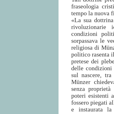
fraseologia cris
tempo la nuova fi
«La sua dottrina
rivoluzionarie 
condizioni poli
sorpassava le ve
religiosa di Mün
politico rasenta 
pretese dei plebe
delle condizioni 
sul nascere, tra
Münzer chiedeva
senza proprietà p
poteri esistenti
fossero piegati al
e instaurata la