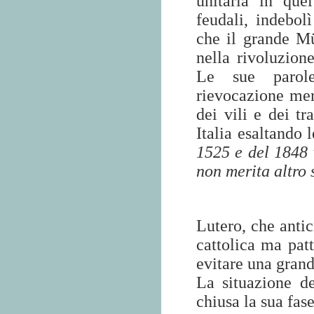
unitaria in quel
feudali, indebol
che il grande Mü
nella rivoluzion
Le sue parole
rievocazione meri
dei vili e dei t
Italia esaltando 
1525 e del 1848 
non merita altro
Lutero, che antic
cattolica ma patt
evitare una grand
La situazione d
chiusa la sua fas