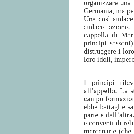
organizzare una
Germania, ma per 
Una così audace
audace azione. 
cappella di Mar
principi sasson
distruggere i lor
loro idoli, impero
I principi rile
all’appello. La s
campo formazioni
ebbe battaglie sa
parte e dall’altra
e conventi di reli
mercenarie (che 