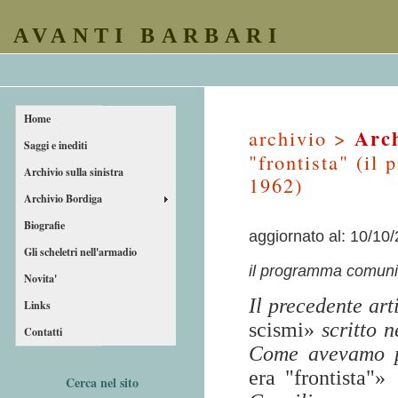
AVANTI BARBARI
Home
Arch
archivio >
Saggi e inediti
"frontista" (il
Archivio sulla sinistra
1962)
Archivio Bordiga
Biografie
aggiornato al: 10/10
Gli scheletri nell'armadio
il programma comunis
Novita'
Il precedente art
Links
scismi»
scritto 
Contatti
Come avevamo p
era "frontista"»
Cerca nel sito