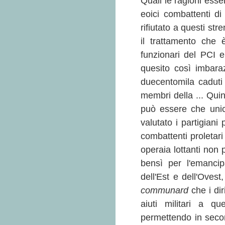
Quali le ragioni esse
eoici combattenti d
rifiutato a questi str
il trattamento che 
funzionari del PCI 
quesito così imbara
duecentomila caduti 
membri della ... Qui
può essere che unic
valutato i partigiani
combattenti proletar
operaia lottanti non p
bensì per l'emancipa
dell'Est e dell'Oves
communard
che i dir
aiuti militari a qu
permettendo in secon