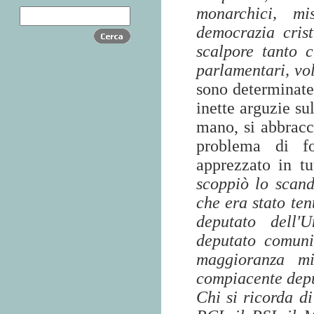
monarchici, mi
democrazia crist
scalpore tanto c
parlamentari, vol
sono determinate 
inette arguzie su
mano, si abbracci
problema di fo
apprezzato in tu
scoppiò lo scand
che era stato ten
deputato dell'U
deputato comuni
maggioranza mi
compiacente depu
Chi si ricorda d