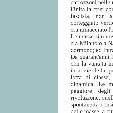
carrozzoni nelle 
Finita la crisi c
fascista, non s
corteggiato verti
era minacciato l'
Le masse si muov
o a Milano o a Na
dormono; ed Intr
Da quarant'anni l
con la vantata n
in nome della qua
lotta di classe,
dinamica. Le 
peggiore degli 
rivoluzione, quel
spontaneità consi
delle masse, a cu