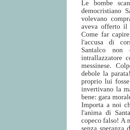
Le bombe scand
democristiano S
volevano compra
aveva offerto i
Come far capire
l'accusa di co
Santalco non
intrallazzatore
messinese. Colp
debole la parata
proprio lui foss
invertivano la m
bene: gara morale?
Importa a noi ch
l'anima di San
copeco falso! A n
senza speranza d