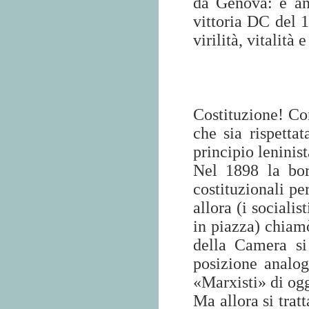
da Genova: è a
vittoria DC del 1
virilità, vitalità e
Costituzione! Con
che sia rispetta
principio leninist
Nel 1898 la bor
costituzionali per
allora (i sociali
in piazza) chia
della Camera si
posizione analog
«Marxisti» di ogg
Ma allora si trat