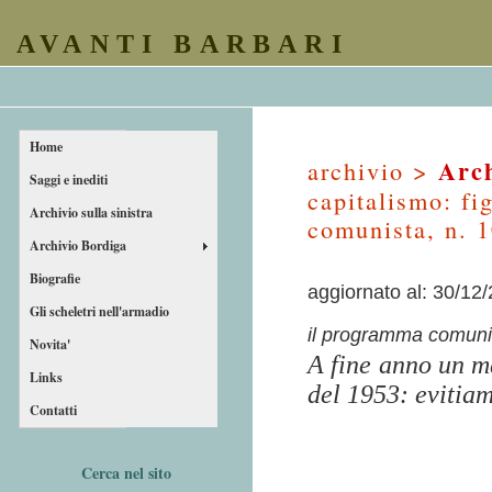
AVANTI BARBARI
Home
Arch
archivio >
Saggi e inediti
capitalismo: fi
Archivio sulla sinistra
comunista, n. 
Archivio Bordiga
Biografie
aggiornato al: 30/12
Gli scheletri nell'armadio
il programma comunis
Novita'
A fine anno un m
Links
del 1953:
evitia
Contatti
Cerca nel sito