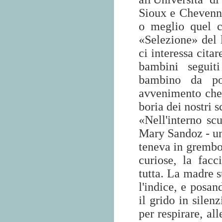
Sioux e Chevenne,
o meglio quel c
«Selezione» del 
ci interessa cita
bambini seguit
bambino da poc
avvenimento che 
boria dei nostri s
«Nell'interno sc
Mary Sandoz - un
teneva in grembo
curiose, la fac
tutta. La madre s
l'indice, e posa
il grido in sile
per respirare, all