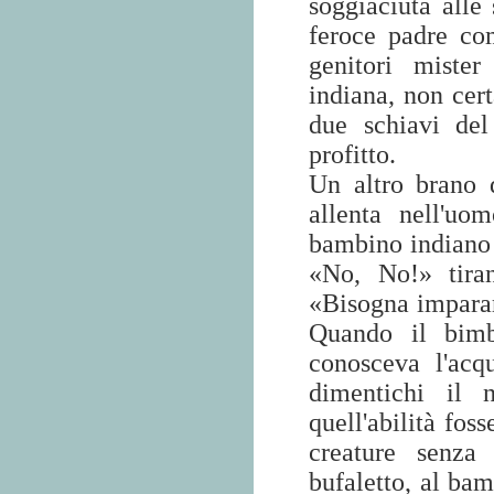
soggiaciuta alle 
feroce padre co
genitori miste
indiana, non ce
due schiavi del
profitto.
Un altro brano d
allenta nell'u
bambino indiano
«No, No!» tiran
«Bisogna imparar
Quando il bim
conosceva l'ac
dimentichi il 
quell'abilità foss
creature senza 
bufaletto, al ba