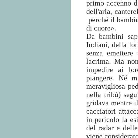
primo accenno d'
dell'aria, cante
perché il bambin
di cuore».
Da bambini sape
Indiani, della lo
senza emettere 
lacrima. Ma non
impedire ai lo
piangere. Né ma
meravigliosa ped
nella tribù) seg
gridava mentre il
cacciatori attac
in pericolo la es
del radar e dell
viene considerato