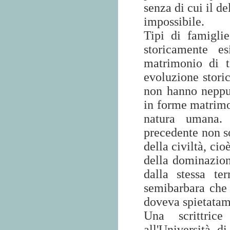
senza di cui il d
impossibile.
Tipi di famigli
storicamente es
matrimonio di t
evoluzione stori
non hanno neppu
in forme matrimon
natura umana.
precedente non so
della civiltà, cio
della dominazion
dalla stessa te
semibarbara che l
doveva spietatame
Una scrittric
all'Università d