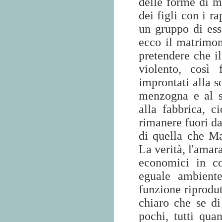
delle forme di m
dei figli con i r
un gruppo di ess
ecco il matrimo
pretendere che il
violento, così 
improntati alla s
menzogna e al se
alla fabbrica, 
rimanere fuori da
di quella che M
La verità, l'amar
economici in co
eguale ambiente
funzione riprodut
chiaro che se d
pochi, tutti qua