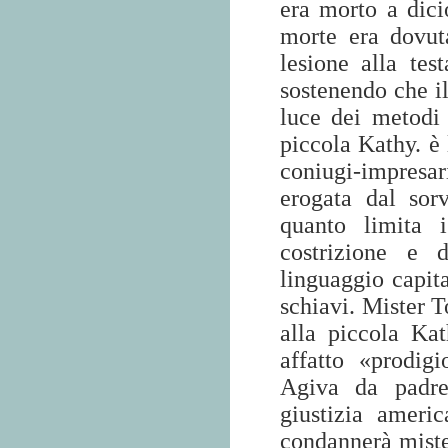
era morto a dici
morte era dovut
lesione alla tes
sostenendo che il
luce dei metodi 
piccola Kathy. è 
coniugi-impresari
erogata dal sorv
quanto limita 
costrizione e 
linguaggio capita
schiavi. Mister T
alla piccola Ka
affatto «prodig
Agiva da padre
giustizia ameri
condannerà miste