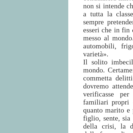
non si intende c
a tutta la clas
sempre pretender
esseri che in fin
messo al mondo.
automobili, frig
varietà».
Il solito imbec
mondo. Certamen
commetta delitt
dovremo attende
verificasse per
familiari propri
quanto marito e 
figlio, sente, si
della crisi, la 