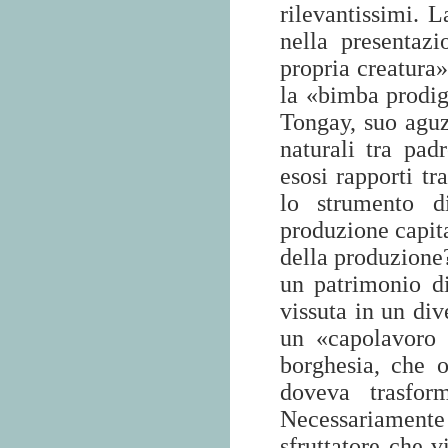
rilevantissimi. 
nella presentaz
propria creatura»
la «bimba prodig
Tongay, suo aguz
naturali tra pa
esosi rapporti tr
lo strumento d
produzione capita
della produzione?
un patrimonio di
vissuta in un div
un «capolavoro 
borghesia, che o
doveva trasform
Necessariamen
sfruttatore che v