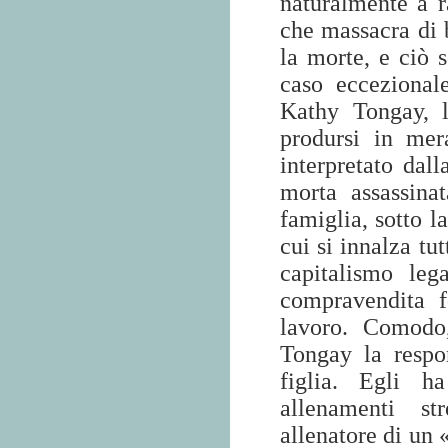
naturalmente a r
che massacra di b
la morte, e ciò s
caso eccezionale
Kathy Tongay, l
prodursi in mer
interpretato dal
morta assassina
famiglia, sotto l
cui si innalza tut
capitalismo leg
compravendita fo
lavoro. Comodo,
Tongay la respon
figlia. Egli h
allenamenti s
allenatore di un 