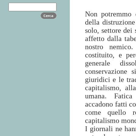
Non potremmo e
della distruzione
solo, settore dei
affetto dalla tab
nostro nemico.
costituito, e pe
generale diss
conservazione s
giuridici e le tr
capitalismo, all
umana. Fatica 
accadono fatti co
come quello r
capitalismo mondi
I giornali ne han