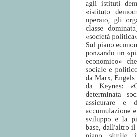
agli istituti de
«istituto democ
operaio, gli or
classe dominata)
«società politica»
Sul piano economi
ponzando un «pia
economico» che
sociale e politic
da Marx, Engels 
da Keynes: «O
determinata so
assicurare e d
accumulazione e 
sviluppo e la pi
base, dall'altro 
piano simile i