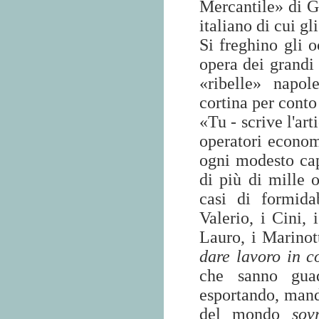
Mercantile» di G
italiano di cui gl
Si freghino gli 
opera dei grandi 
«ribelle» napol
cortina per conto
«Tu - scrive l'art
operatori econom
ogni modesto cap
di più di mille 
casi di formida
Valerio, i Cini, i
Lauro, i Marinot
dare lavoro in c
che sanno guad
esportando, manda
del mondo
sov