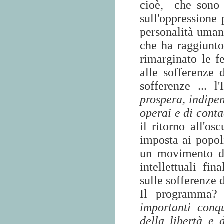
cioè,
che sono i
sull'oppressione 
personalità umana
che ha raggiunto
rimarginato le f
alle sofferenze 
sofferenze ... 
prospera, indipen
operai e di conta
il ritorno all'os
imposta ai popol
un movimento di
intellettuali fi
sulle sofferenze 
Il programma?
importanti conqu
della libertà e