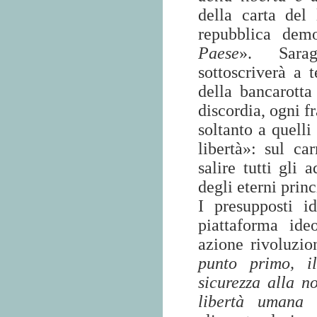
della carta del 
repubblica demo
Paese
». Sarag
sottoscriverà a 
della bancarotta
discordia, ogni 
soltanto a quelli
libertà»: sul ca
salire tutti gli 
degli eterni princ
I presupposti i
piattaforma ide
azione rivoluzio
punto primo, i
sicurezza alla no
libertà umana 