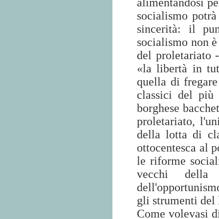
alimentandosi per
socialismo potrà
sincerità: il pu
socialismo non è 
del proletariato
«la libertà in t
quella di fregar
classici del più
borghese bacchet
proletariato, l'u
della lotta di c
ottocentesca al p
le riforme social
vecchi della 
dell'opportunismo
gli strumenti del
Come volevasi dim