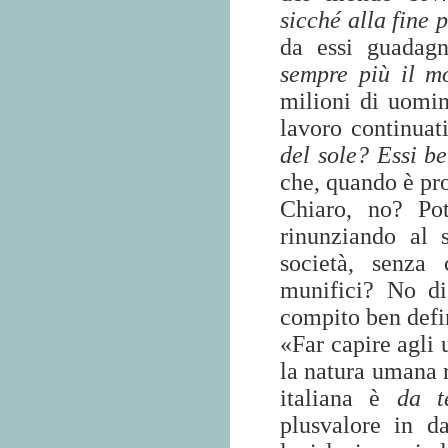
sicché alla fine 
da essi guadag
sempre più il m
milioni di uomin
lavoro continuat
del sole? Essi be
che, quando è pro
Chiaro, no? Po
rinunziando al s
società, senza 
munifici? No di
compito ben defi
«Far capire agli 
la natura umana r
italiana è
da t
plusvalore in d