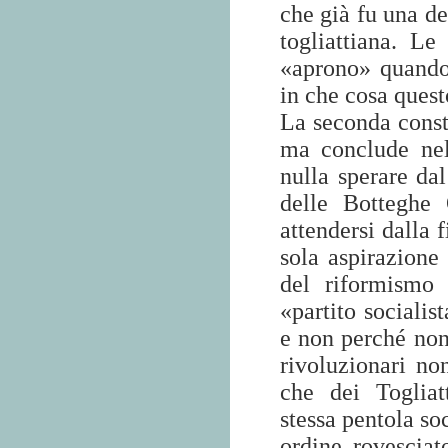
che già fu una de
togliattiana. Le
«aprono» quando
in che cosa quest
La seconda consta
ma conclude nel
nulla sperare da
delle Botteghe
attendersi dalla f
sola aspirazione
del riformismo
«partito socialist
e non perché non 
rivoluzionari no
che dei Togliat
stessa pentola so
ordine rovesciato