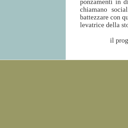
ponzamenti in di
chiamano social
battezzare con qu
levatrice della st
il pro