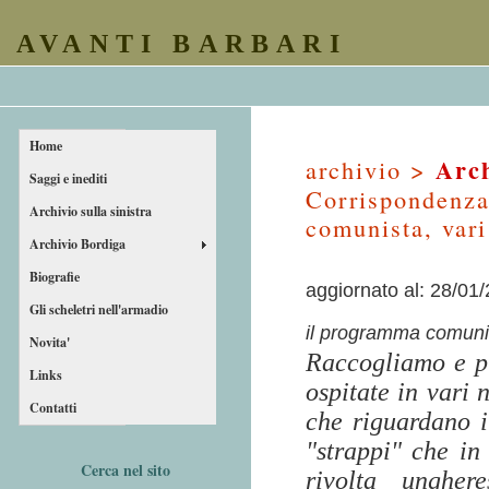
AVANTI BARBARI
Home
Arch
archivio >
Saggi e inediti
Corrispondenza 
Archivio sulla sinistra
comunista, var
Archivio Bordiga
Biografie
aggiornato al: 28/01
Gli scheletri nell'armadio
il programma comunis
Novita'
Raccogliamo e p
Links
ospitate in vari
Contatti
che riguardano i 
"strappi" che in
Cerca nel sito
rivolta unghe