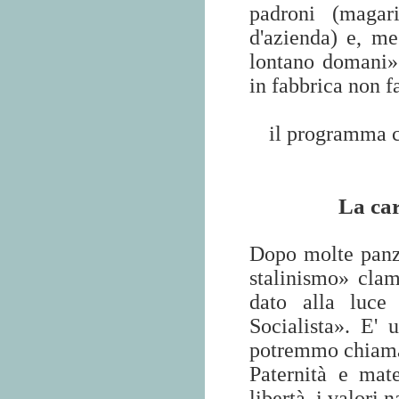
padroni (magari
d'azienda) e, me
lontano domani» 
in fabbrica non fa
il programma c
La car
Dopo molte panza
stalinismo» cla
dato alla luce 
Socialista». E' 
potremmo chiamar
Paternità e mat
libertà, i valori n