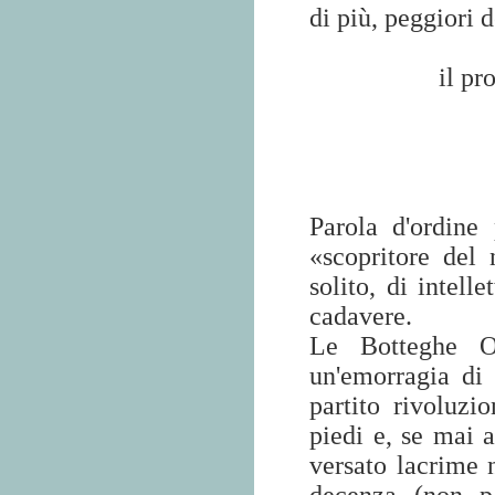
di più, peggiori 
il pr
Parola d'ordine 
«scopritore del
solito, di intell
cadavere.
Le Botteghe O
un'emorragia di 
partito rivoluzi
piedi e, se mai 
versato lacrime 