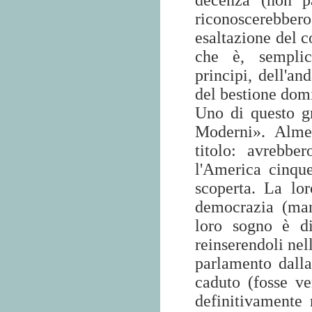
decenza (non pa
riconoscerebbero 
esaltazione del c
che è, semplic
principi, dell'an
del bestione dom
Uno di questo gr
Moderni». Almen
titolo: avrebbe
l'America cinqu
scoperta. La lo
democrazia (manc
loro sogno è di 
reinserendoli nell
parlamento dalla
caduto (fosse ve
definitivamente 