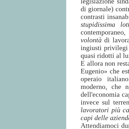
legislazione sin
di giornale) cont
contrasti insanab
stupidissima lo
contemporaneo
volontà
di lavora
ingiusti privileg
quasi ridotti al l
E allora non res
Eugenio» che es
operaio italia
moderno, che no
dell'economia cap
invece sul terre
lavoratori più c
capi delle azien
Attendiamoci du