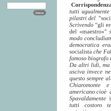
Corrispondenza
tutti ugualmente
pilastri del
"soc
Scrivendo
"gli e
del «maestro»"
modo concludiamo
democratica er
socialista
che Fa
famoso biografo
Da altri lidi, m
usciva invece ne
questo sempre all
Chiaromonte e 
americano cioè
Spavaldamente
tutti costoro 