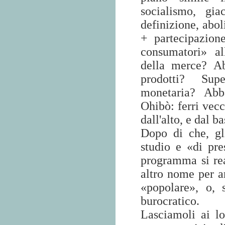
socialismo, gia
definizione, abol
+ partecipazione
consumatori» al
della merce? Ab
prodotti? Sup
monetaria? Abba
Ohibò: ferri vecc
dall'alto, e dal b
Dopo di che, gli
studio e «di pre
programma si rea
altro nome per am
«popolare», o, 
burocratico.
Lasciamoli ai lo