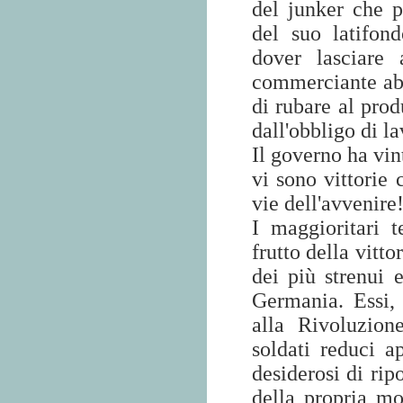
del junker che p
del suo latifond
dover lasciare a
commerciante abi
di rubare al prod
dall'obbligo di l
Il governo ha vin
vi sono vittorie 
vie dell'avvenire
I maggioritari 
frutto della vitto
dei più strenui e
Germania. Essi, 
alla Rivoluzione
soldati reduci a
desiderosi di rip
della propria mor