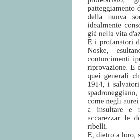
patteggiamento de
della nuova soc
idealmente cons
già nella vita d'a
E i profanatori d
Noske, esulta
contorcimenti ip
riprovazione. E 
quei generali ch
1914, i salvatori
spadroneggiano, c
come negli aurei
a insultare e m
accarezzar le d
ribelli.
E, dietro a loro, 