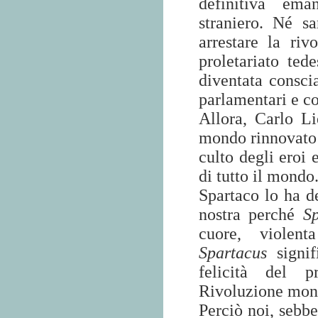
definitiva ema
straniero. Né s
arrestare la ri
proletariato ted
diventata conscia
parlamentari e co
Allora, Carlo L
mondo rinnovato 
culto degli eroi 
di tutto il mondo
Spartaco lo ha d
nostra perché
S
cuore, violent
Spartacus
signifi
felicità del pr
Rivoluzione mon
Perciò noi, sebbe