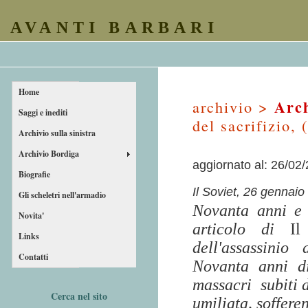
AVANTI BARBARI
Home
Arch
archivio >
Saggi e inediti
del sacrifizio,
Archivio sulla sinistra
Archivio Bordiga
aggiornato al: 26/02
Biografie
Il Soviet, 26 gennaio
Gli scheletri nell'armadio
Novanta anni e 
Novita'
articolo di
Il
Links
dell'assassini
Contatti
Novanta anni di
massacri
subiti 
Cerca nel sito
umiliata, sofferen