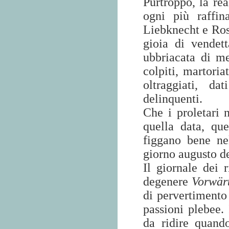
Purtroppo, la rea
ogni più raffin
Liebknecht e Ros
gioia di vendett
ubbriacata di m
colpiti, martoria
oltraggiati, da
delinquenti.
Che i proletari
quella data, que
figgano bene ne
giorno augusto de
Il giornale dei 
degenere
Vorwär
di pervertimento
passioni plebee.
da ridire quand