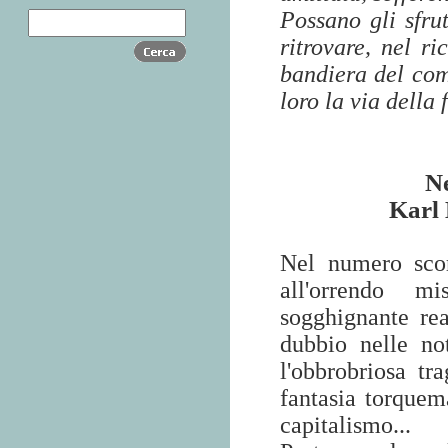
Possano gli sfrut
ritrovare, nel r
bandiera del com
loro la via della 
Ne
Karl
Nel numero sco
all'orrendo m
sogghignante re
dubbio nelle not
l'obbrobriosa tra
fantasia torquema
capitalismo...