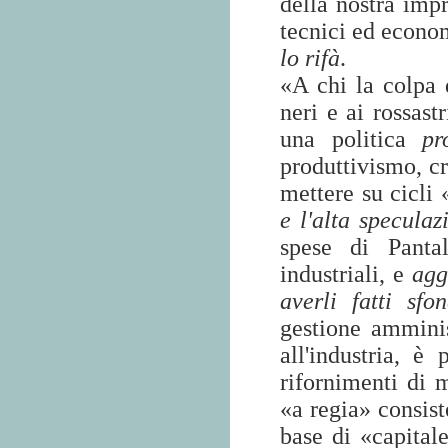
della nostra impr
tecnici ed econom
lo rifà
.
«A chi la colpa d
neri e ai rossast
una politica
pr
produttivismo, cr
mettere su cicli 
e l'alta speculaz
spese di Panta
industriali, e
agg
averli fatti sfon
gestione amminis
all'industria, è
rifornimenti di m
«a regia» consist
base di «capital