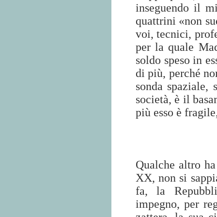
inseguendo il mi
quattrini «non su
voi, tecnici, pro
per la quale Mad
soldo speso in es
di più, perché no
sonda spaziale, 
società, è il bas
più esso è fragile
Qualche altro ha
XX, non si sappi
fa, la Repubbl
impegno, per reg