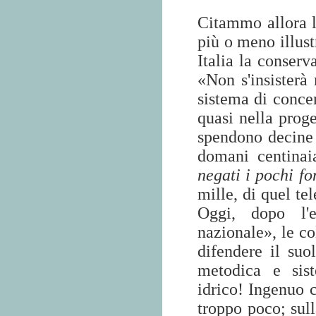
Citammo allora l
più o meno illust
Italia la conserv
«Non s'insisterà 
sistema di concen
quasi nella proge
spendono decine d
domani centinai
negati i pochi f
mille, di quel te
Oggi, dopo l'
nazionale», le co
difendere il suo
metodica e sis
idrico! Ingenuo c
troppo poco; sull