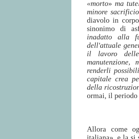
«morto
»
ma tutel
minore sacrifici
diavolo in corpo
sinonimo di as
inadatto alla f
dell'attuale gene
il lavoro dell
manutenzione, m
renderli possibil
capitale crea pe
della ricostruzio
ormai, il periodo
Allora come og
italiana», e la s