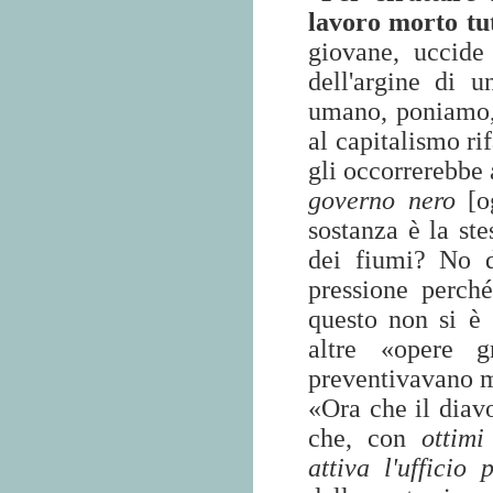
lavoro morto tut
giovane, uccide
dell'argine di 
umano, poniamo, 
al capitalismo ri
gli occorrerebbe 
governo nero
[og
sostanza è la ste
dei fiumi? No 
pressione perch
questo non si è 
altre «opere g
preventivavano m
«Ora che il diavo
che, con
ottimi
attiva l'ufficio p