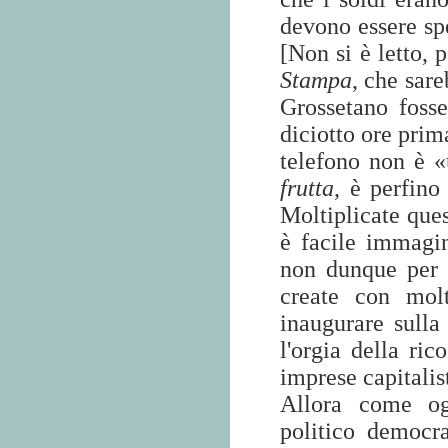
devono essere sp
[Non si è letto, 
Stampa
, che sare
Grossetano foss
diciotto ore pri
telefono non è «
frutta
, è perfin
Moltiplicate ques
è facile immagin
non dunque per 
create con mol
inaugurare sulla
l'orgia della ric
imprese capitalis
Allora come ogg
politico democra