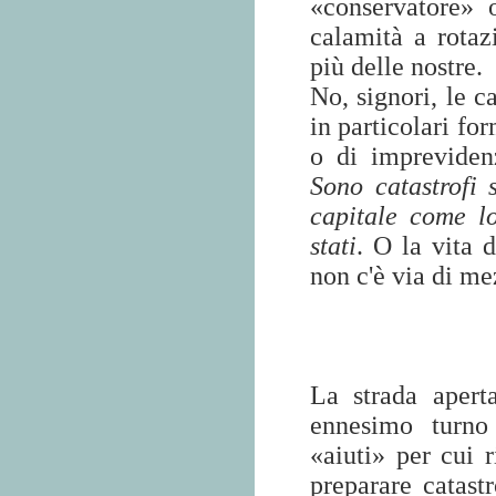
«conservatore» 
calamità a rotaz
più delle nostre.
No, signori, le c
in particolari fo
o di impreviden
Sono catastrofi s
capitale come l
stati
. O la vita 
non c'è via di me
La strada apert
ennesimo turno 
«aiuti» per cui r
preparare catast