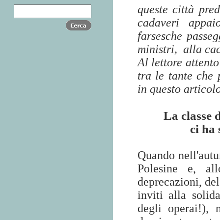
queste città pred
cadaveri appai
farsesche passegg
ministri,
alla ca
Al lettore attent
tra le tante che 
in questo articolo
La classe 
ci ha
Quando nell'autun
Polesine e, al
deprecazioni, del
inviti alla solid
degli operai!),