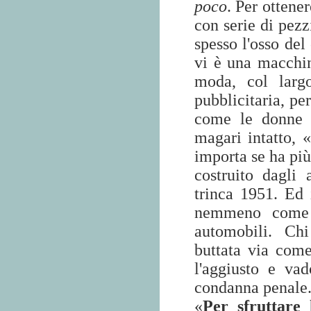
poco
. Per ottene
con serie di pezz
spesso l'osso del
vi è una macchina
moda, col largo
pubblicitaria, pe
come le donne c
magari intatto, 
importa se ha più
costruito dagli
trinca 1951. Ed 
nemmeno come 
automobili. Ch
buttata via com
l'aggiusto e va
condanna penale
«
Per sfruttare 