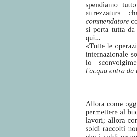
spendiamo tutto
attrezzatura 
commendatore
co
si porta tutta da
qui...
«Tutte le operaz
internazionale 
lo sconvolgime
l'acqua entra da 
Allora come oggi,
permettere al buo
lavori; allora co
soldi raccolti no
che i soldi erano