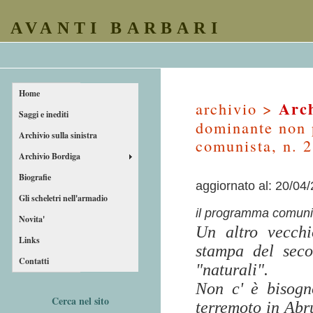
AVANTI BARBARI
Home
Arch
archivio >
Saggi e inediti
dominante non p
Archivio sulla sinistra
comunista, n. 2
Archivio Bordiga
Biografie
aggiornato al: 20/04
Gli scheletri nell'armadio
il programma comuni
Novita'
Un altro vecchio
Links
stampa del seco
Contatti
"naturali".
Non c' è bisogn
Cerca nel sito
terremoto in Abru