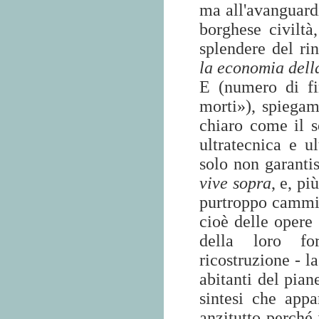
ma all'avanguardi
borghese civiltà,
splendere del ri
la economia dell
E (numero di fi
morti»), spiega
chiaro come il so
ultratecnica e u
solo non garanti
vive sopra
, e, p
purtroppo cammin
cioè delle opere
della loro fo
ricostruzione - l
abitanti del pi
sintesi che app
anzitutto perché 