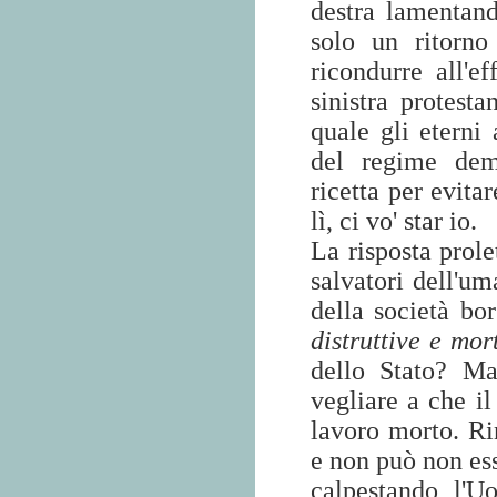
destra lamentand
solo un ritorno
ricondurre all'e
sinistra protest
quale gli eterni 
del regime dem
ricetta per evita
lì, ci vo' star io.
La risposta prole
salvatori dell'um
della società bor
distruttive e mor
dello Stato? M
vegliare a che il
lavoro morto. Ri
e non può non ess
calpestando l'U