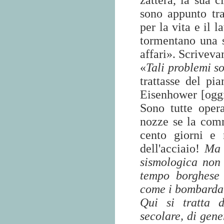
zattera, la sua c
sono appunto tra
per la vita e il 
tormentano una s
affari». Scrivev
«
Tali problemi s
trattasse del pi
Eisenhower [oggi
Sono tutte oper
nozze se la comm
cento giorni e 
dell'acciaio!
Ma 
sismologica non 
tempo borghese 
come i bombardame
Qui si tratta d
secolare, di gene