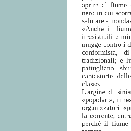
aprire al fiume
nero in cui scorr
salutare - inond
«Anche il fium
irresistibili e m
mugge contro i du
conformista, d
tradizionali; e 
pattugliano sb
cantastorie dell
classe.
L'argine di sinis
«popolari», i mes
organizzatori «p
la corrente, entr
perché il fiume 