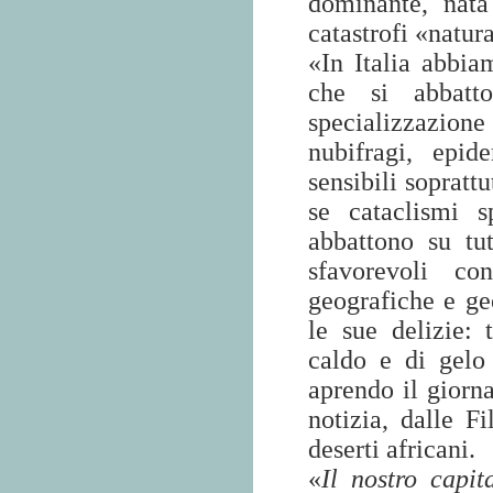
dominante, nata 
catastrofi «natura
«In Italia abbia
che si abbatt
specializzazion
nubifragi, epide
sensibili soprattu
se cataclismi s
abbattono su tut
sfavorevoli co
geografiche e g
le sue delizie: 
caldo e di gelo
aprendo il giorn
notizia, dalle Fi
deserti africani.
«
Il nostro capit