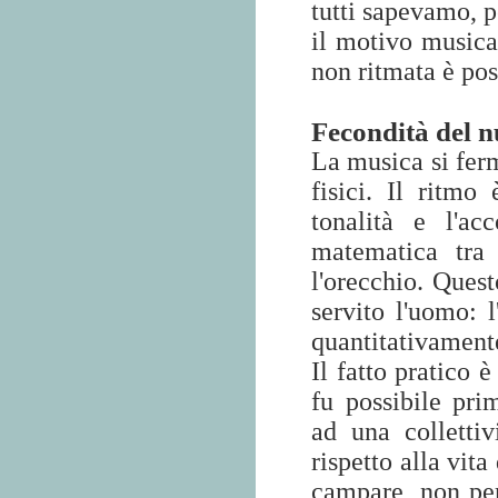
tutti sapevamo, p
il motivo musica
non ritmata è post
Fecondità del 
La musica si fer
fisici. Il ritm
tonalità e l'ac
matematica tra
l'orecchio. Quest
servito l'uomo: l
quantitativamente
Il fatto pratico 
fu possibile pr
ad una collettiv
rispetto alla vita
campare, non per