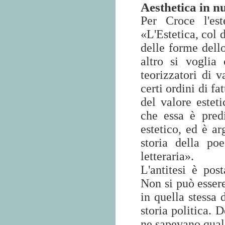
Aesthetica in n
Per Croce l'est
«L'Estetica, col d
delle forme dello
altro si voglia
teorizzatori di v
certi ordini di fat
del valore esteti
che essa è predi
estetico, ed è ar
storia della poe
letteraria».
L'antitesi è pos
Non si può essere
in quella stessa 
storia politica. 
ne sapevano qual