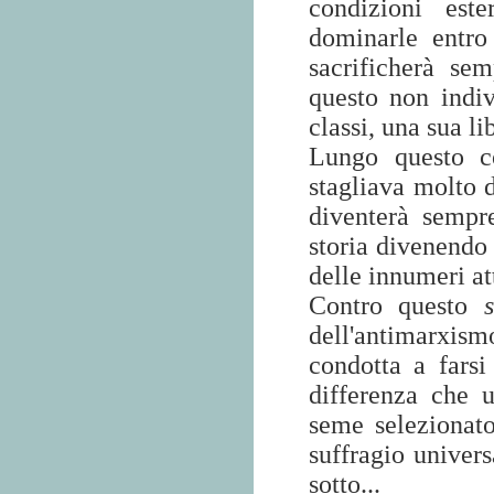
condizioni est
dominarle entro 
sacrificherà se
questo non indiv
classi, una sua li
Lungo questo co
stagliava molto d
diventerà sempr
storia divenendo 
delle innumeri at
Contro questo
dell'antimarxis
condotta a farsi
differenza che 
seme selezionato
suffragio univer
sotto...