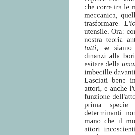
che corre tra le 
meccanica, quel
trasformare. L'
i
utensile. Ora: co
nostra teoria a
tutti
, se siamo 
dinanzi alla bor
esitare della
uman
imbecille davant
Lasciati bene i
attori, e anche l
funzione dell'att
prima specie 
determinanti no
mano che il mod
attori incoscien