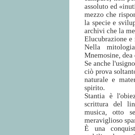
assoluto ed «inut
mezzo che rispo
la specie e svilu
archivi che la me
Elucubrazione e 
Nella mitolog
Mnemosine, dea 
Se anche l'usigno
ciò prova soltant
naturale e mate
spirito.
Stantia è l'obi
scrittura del l
musica, otto s
meraviglioso spar
È una conquist