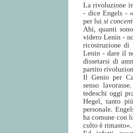
La rivoluzione i
- dice Engels - «
per lui
si concent
Ahi, quanti sono
videro Lenin - no
ricostruzione di
Lenin - dare il 
dissetarsi di am
partito rivoluzion
Il Genio per Ca
senso lavorasse.
tedeschi oggi pr
Hegel, tanto pi
personale. Engels
ha comune con lo 
culto è rimasto».