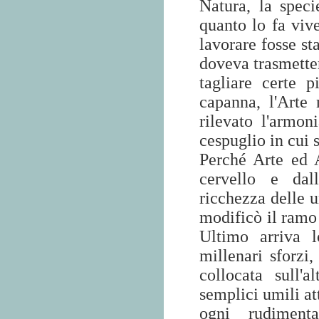
Natura, la spe
quanto lo fa viv
lavorare fosse st
doveva trasmetter
tagliare certe p
capanna, l'Arte
rilevato l'armon
cespuglio in cui s
Perché Arte ed 
cervello e dall
ricchezza delle 
modificò il ramo 
Ultimo arriva l
millenari sforzi,
collocata sull'
semplici umili at
ogni rudiment