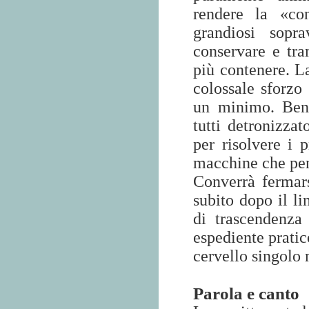
rendere la «con
grandiosi sopr
conservare e tr
più contenere. La
colossale sforzo
un minimo. Ben a
tutti detronizzat
per risolvere i 
macchine che pen
Converrà fermars
subito dopo il l
di trascendenza
espediente pratic
cervello singolo 
Parola e canto