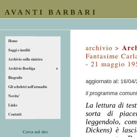
AVANTI BARBARI
Home
Arch
archivio >
Saggi e inediti
Fantasime Carla
Archivio sulla sinistra
- 21 maggio 19
Archivio Bordiga
Biografie
aggiornato al: 16/04
Gli scheletri nell'armadio
il programma comunis
Novita'
La lettura di te
Links
sorta di piace
Contatti
leggendolo, com
Dickens) è lasc
Cerca nel sito