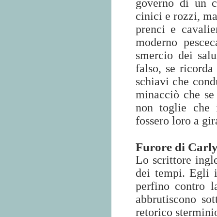
governo di un ce
cinici e rozzi, ma
prenci e cavalier
moderno pesce
smercio dei sal
falso, se ricord
schiavi che cond
minacciò che se 
non toglie che 
fossero loro a gir
Furore di Carly
Lo scrittore ing
dei tempi. Egli 
perfino contro l
abbrutiscono sot
retorico stermini