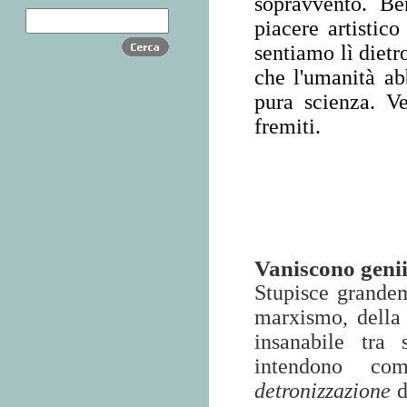
sopravvento. Be
piacere artistic
sentiamo lì dietr
che l'umanità ab
pura scienza. V
fremiti.
Vaniscono genii
Stupisce grandem
marxismo, della 
insanabile tra
intendono com
detronizzazione
d