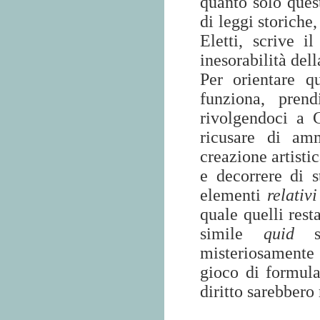
quanto solo quest
di leggi storiche,
Eletti, scrive i
inesorabilità del
Per orientare q
funziona, pren
rivolgendoci a 
ricusare di amm
creazione artisti
e decorrere di s
elementi
relativi
quale quelli rest
simile
quid
si
misteriosamente
gioco di formula
diritto sarebbero 