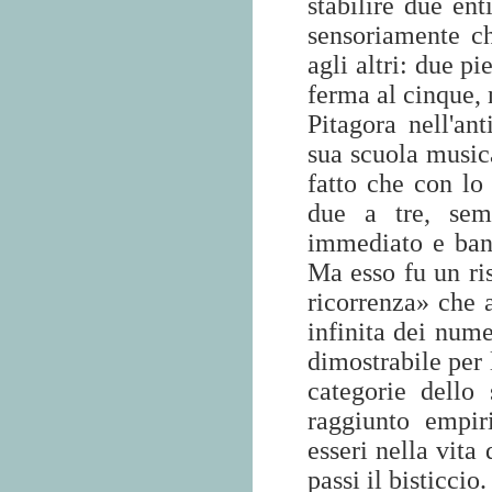
stabilire due ent
sensoriamente ch
agli altri: due pie
ferma al cinque, 
Pitagora nell'an
sua scuola musi
fatto che con lo
due a tre, sem
immediato e bana
Ma esso fu un ris
ricorrenza» che a
infinita dei num
dimostrabile per 
categorie dello 
raggiunto empir
esseri nella vita
passi il bisticcio.