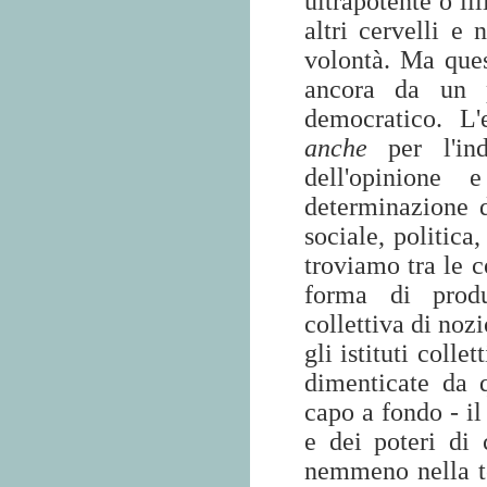
ultrapotente o il
altri cervelli e
volontà. Ma ques
ancora da un pi
democratico. L'
anche
per l'ind
dell'opinione 
determinazione d
sociale, politica
troviamo tra le c
forma di produ
collettiva di nozi
gli istituti coll
dimenticate da 
capo a fondo - il 
e dei poteri di
nemmeno nella te