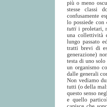
più o meno oscu
stesse classi 
confusamente esp
lo possiede con 
tutti
i proletari,
una collettività 
lungo passato e
tratti brevi di 
generazione) non
testa di uno solo
un organismo col
dalle generali co
Non vediamo dun
tutti (o della m
questo senso neg
e quello partic
capisce che son