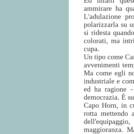
Ed infatti que
ammirare ha qua
L'adulazione pr
polarizzarla su 
si ridesta quan
colorati, ma int
cupa.
Un tipo come Car
avvenimenti temp
Ma come egli no
industriale e com
ed ha ragione - 
democrazia. È sua
Capo Horn, in cu
rotta mettendo a
dell'equipagg
maggioranza. Ma