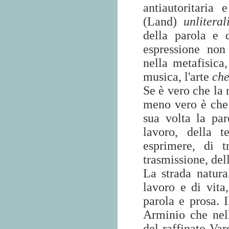
antiautoritaria 
(Land)
unliteral
della parola e 
espressione non 
nella metafisica,
musica, l'arte
che
Se è vero che la 
meno vero è che 
sua volta la pa
lavoro, della 
esprimere, di t
trasmissione, del
La strada natura
lavoro e di vita
parola e prosa. I
Arminio che nell
del raffinato Var