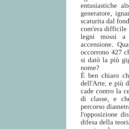
entusiastiche a
generatore, igna
scaturita dal fon
com'era difficile 
legni mossi a 
accensione. Qua
occorrono 427 c
si datò la più g
nome?
È ben chiaro che
dell'Arte, e più 
cade contro la ce
di classe, e ch
percorso diametr
l'opposizione di
difesa della teor