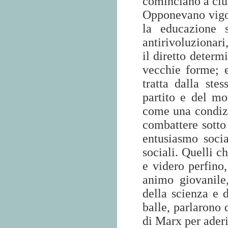
cominciano a ciu
Opponevano vig
la educazione s
antirivoluzionari
il diretto determ
vecchie forme; e
tratta dalla ste
partito e del m
come una condizio
combattere sotto
entusiasmo socia
sociali. Quelli c
e videro perfino
animo giovanile
della scienza e d
balle, parlarono 
di Marx per aderi