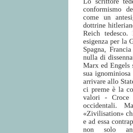
Lo scrittore t
conformismo dem
come un antesi
dottrine hitleria
Reich tedesco. 
esigenza per la 
Spagna, Francia
nulla di dissenna
Marx ed Engels s
sua ignominiosa a
arrivare allo Sta
ci preme è la co
valori - Croce 
occidentali. M
«Zivilisation» c
e ad essa contra
non solo ant