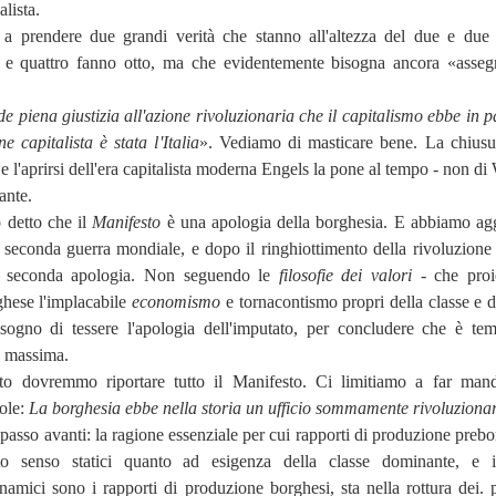
alista.
ì a prendere due grandi verità che stanno all'altezza del due e due
o e quattro fanno otto, ma che evidentemente bisogna ancora «asseg
de piena giustizia all'azione rivoluzionaria
che il capitalismo ebbe in p
 capitalista è stata l'Italia
». Vediamo di masticare bene. La chiusu
 l'aprirsi dell'era capitalista moderna Engels la pone al tempo - non di 
ante.
 detto che il
Manifesto
è
una apologia della borghesia. E abbiamo ag
 seconda guerra mondiale, e dopo il ringhiottimento della rivoluzione 
na seconda apologia. Non seguendo le
filosofie dei valori -
che proi
ghese l'implacabile
economismo
e
tornacontismo propri della classe e d
sogno di tessere l'apologia dell'imputato, per concludere che è te
a massima.
to dovremmo riportare tutto il Manifesto. Ci limitiamo a far man
ole:
La borghesia ebbe nella storia un ufficio sommamente rivoluziona
sso avanti: la ragione essenziale per cui rapporti di produzione prebo
o senso statici quanto ad esigenza della classe dominante, e 
amici sono i rapporti di produzione borghesi, sta nella rottura dei. p