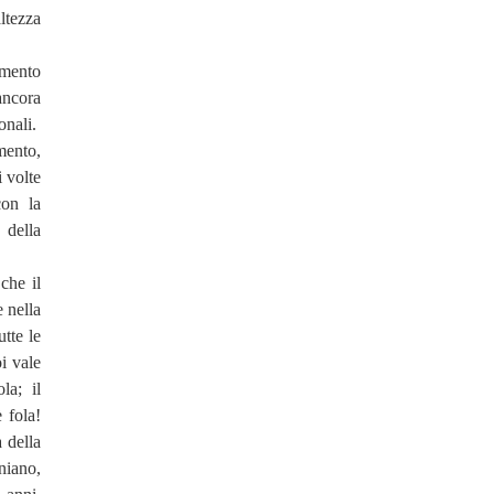
ltezza
imento
ancora
onali.
imento,
i volte
con la
 della
 che il
 nella
tte le
i vale
la; il
 fola!
 della
niano,