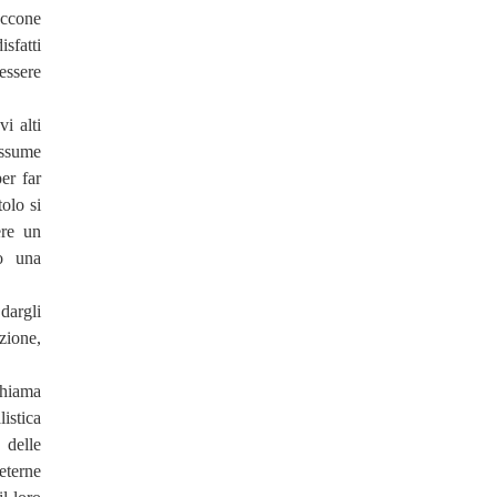
Eccone
sfatti
essere
i alti
assume
per far
tolo si
ere un
no una
 dargli
zione,
 chiama
istica
 delle
eterne