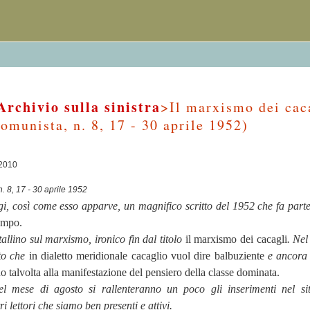
Archivio sulla sinistra
>Il marxismo dei cac
comunista, n. 8, 17 - 30 aprile 1952)
/2010
n. 8, 17 - 30 aprile 1952
, così come esso apparve, un magnifico scritto del 1952 che fa parte
tempo.
tallino sul marxismo, ironico fin dal titolo
il marxismo dei cacagli
. Nel
ato che
in dialetto meridionale cacaglio vuol dire balbuziente
e ancora
no talvolta alla manifestazione del pensiero della classe dominata.
l mese di agosto si rallenteranno un poco gli inserimenti nel s
i lettori che siamo ben presenti e attivi.