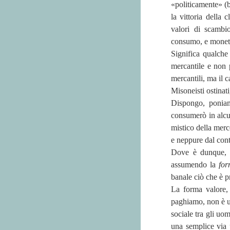
«politicamente» (b
la vittoria della
valori di scambi
consumo, e moneta
Significa qualche
mercantile e non 
mercantili, ma il c
Misoneisti ostinat
Dispongo, poniam
consumerò in alcun
mistico della merc
e neppure dal cont
Dove è dunque, s
assumendo la
for
banale ciò che è 
La forma valore, o
paghiamo, non è un
sociale tra gli uo
una semplice via 