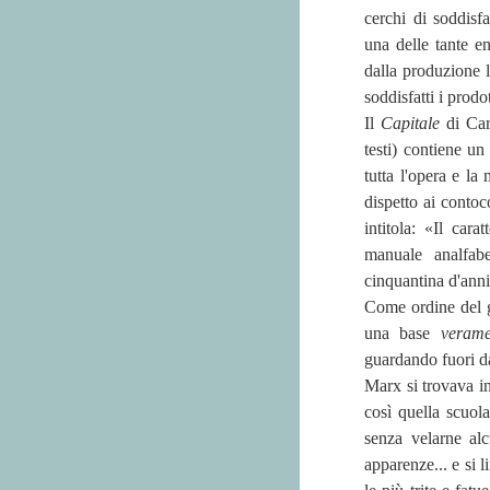
cerchi di soddisf
una delle tante e
dalla produzione l
soddisfatti i prodo
Il
Capitale
di Car
testi) contiene u
tutta l'opera e la
dispetto ai contoco
intitola: «Il cara
manuale analfabe
cinquantina d'anni 
Come ordine del 
una base
verame
guardando fuori da
Marx si trovava in
così quella scuola
senza velarne al
apparenze... e si 