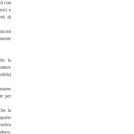
rà con
erci e
tti di
ancora
lmente
do: la
rattere
ndela)
onsumo
te per
che la
pporto
embra
oduco,