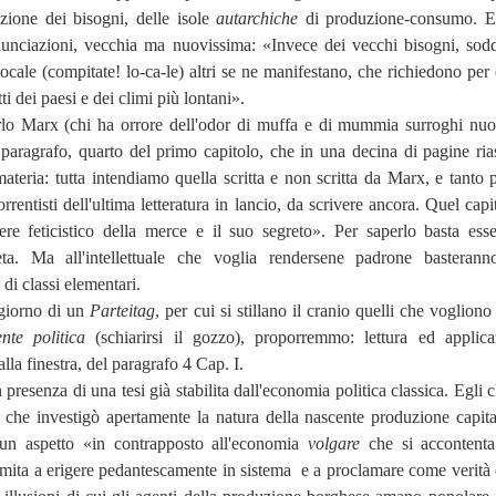
azione dei bisogni, delle isole
autarchiche
di produzione-consumo. 
nunciazioni, vecchia ma nuovissima: «Invece dei vecchi bisogni, soddi
ocale (compitate! lo-ca-le) altri se ne manifestano, che richiedono per 
tti dei paesi e dei climi più lontani».
lo Marx (chi ha orrore dell'odor di muffa e di mummia surroghi nuov
n paragrafo, quarto del primo capitolo, che in una decina di pagine ri
 materia: tutta intendiamo quella scritta e non scritta da Marx, e tanto 
rrentisti dell'ultima letteratura in lancio, da scrivere ancora. Quel capi
ttere feticistico della merce e il suo segreto». Per saperlo basta ess
ta. Ma all'intellettuale che voglia rendersene padrone basteran
di classi elementari.
giorno di un
Parteitag
, per cui si stillano il cranio quelli che vogliono
nte politica
(schiarirsi il gozzo), proporremmo: lettura ed applica
lla finestra, del paragrafo 4 Cap. I.
 presenza di una tesi già stabilita dall'economia politica classica. Egli
 che investigò apertamente la natura della nascente produzione capital
cun aspetto «in contrapposto all'economia
volgare
che si accontenta
limita a erigere pedantescamente in sistema
e a proclamare come verità 