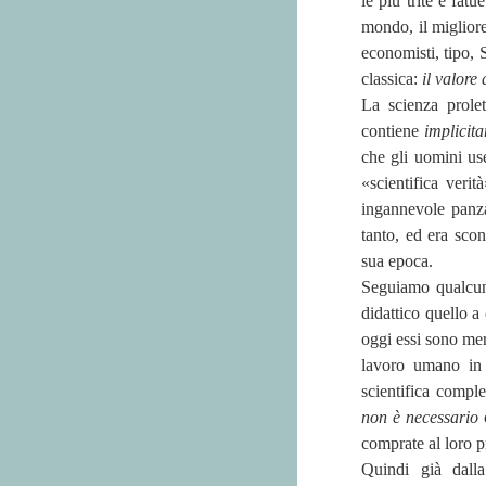
le più trite e fat
mondo, il migliore
economisti, tipo,
classica:
il valore
La scienza prolet
contiene
implicit
che gli uomini us
«scientifica veri
ingannevole panza
tanto, ed era sco
sua epoca.
Seguiamo qualcun
didattico quello a
oggi essi sono mer
lavoro umano i
scientifica compl
non è necessario
comprate al loro 
Quindi già dall