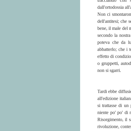
tracciando con s
dall'ortodossia all'
Non ci smontarono
dell'antitesi; che
bene, il male del 
secondo la nostra
poteva che da lu
abbatterlo; che i 
effetto di condizi
o gruppetti, autod
non si sgarri.
Tardi ebbe diffusio
all'edizione ital
si trattasse di un
niente po' po' di
Risorgimento, il s
rivoluzione, cont