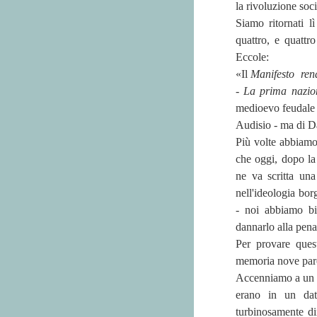
la rivoluzione soci
Siamo ritornati l
quattro, e quattr
Eccole:
«Il
Manifesto
ren
- La prima nazione
medioevo feudale e
Audisio - ma di D
Più volte abbiamo
che oggi, dopo la
ne va scritta u
nell'ideologia bor
- noi abbiamo bi
dannarlo alla pen
Per provare ques
memoria nove par
Accenniamo a un pa
erano in un dat
turbinosamente din