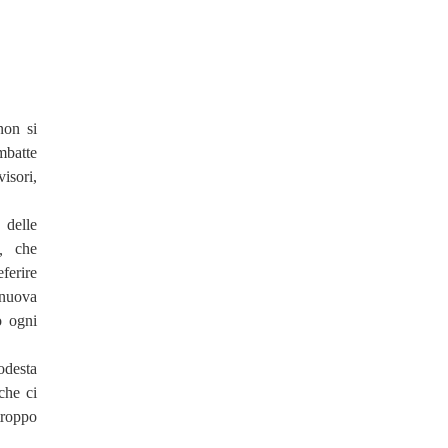
non si
mbatte
isori,
 delle
co,
che
ferire
 nuova
o ogni
odesta
che ci
troppo