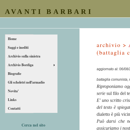
AVANTI BARBARI
Home
archivio >
Saggi e inediti
(battaglia 
Archivio sulla sinistra
Archivio Bordiga
aggiornato al: 06/08
Biografie
battaglia comunista, 
Gli scheletri nell'armadio
Riproponiamo oggi
Novita'
serie
sul filo del 
Links
E' uno scritto cris
del testo è spieg
Contatti
dialetto è più vici
Può darsi che ne
Cerca nel sito
assicuriamo i nostr