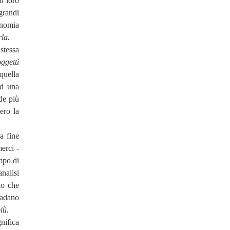
l loro
grandi
onomia
la.
stessa
oggetti
 quella
ad una
de più
ero la
o
a fine
merci -
mpo di
analisi
lo che
vadano
iù.
nifica