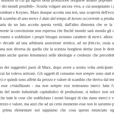
ue illusioni di cui gli agenti della produzione borghese amano popolare i
 dei mondi possibili». Scuola volgare ancora viva, a cui assegniamo i 
 Sombart e Keynes. Marx dunque accetta una tesi, una
scoperta
dell'ec
 di scambio di una merce è dato dal tempo di lavoro occorrente a produr
aria da un lato accetta questa verità, dall'altro dimostra che se la 
amente
la convinzione non espressa che finché mondo sarà mondo gli
eranno a soddisfare i propri bisogni avranno carattere di
merci
, allora
tà» decade ad una arbitraria asserzione
mistica
,
ad un
feticcio
,
ossia 
na non diversa da quella che la scienza borghese derise (non le deri
ntato anche questo fenomeno) nelle ideologie e credenze che precedett
o dei suggestivi passi di Marx, dopo avere a nostra volta
anticipat
 cui lui voleva arrivare. Gli oggetti di consumo
non sempre
sono stati 
ci e quindi sono affetti da prezzo e valore di scambio che deriva dal te
n esse
cristallizzato -
ma
non sempre
essi resteranno merci: fatta l'
eta del modo industriale capitalistico di produzione, si induce non so
che tutte le cose che soddisfano i nostri bisogni di vita siano merci e 
prezzo e valore, ma anzi che ad un certo momento esse
non lo saranno p
a prima elementare noi sappiamo che cosa questo enunciato sig