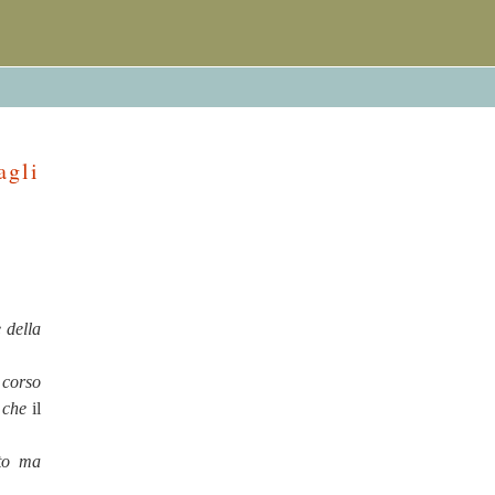
agli
 della
 corso
 che
il
ito ma