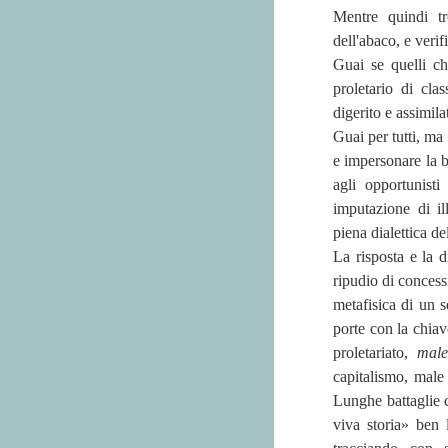
Mentre quindi tr
dell'abaco, e veri
Guai se quelli c
proletario di cla
digerito e assimila
Guai per tutti, ma
e impersonare la b
agli opportunisti
imputazione di il
piena dialettica d
La risposta e la d
ripudio di concess
metafisica di un 
porte con la chiav
proletariato,
mal
capitalismo, male
Lunghe battaglie 
viva storia» ben 