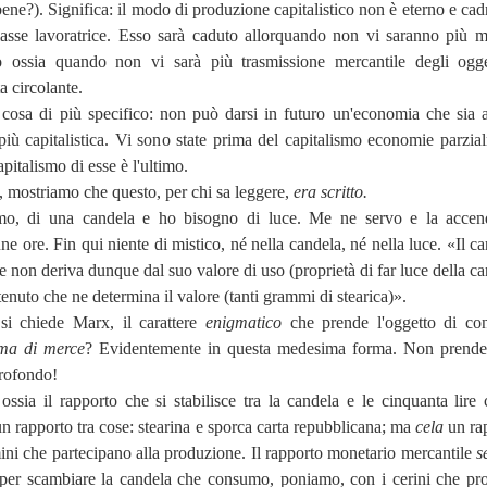
ene?). Significa: il modo di produzione capitalistico non è eterno e cad
 classe lavoratrice. Esso sarà caduto allorquando non vi saranno più m
o ossia quando non vi sarà più trasmissione mercantile degli ogge
 circolante.
 cosa di più specifico: non può darsi in futuro un'economia che sia 
più capitalistica. Vi sono state prima del capitalismo economie parzia
apitalismo di esse è l'ultimo.
i, mostriamo che questo, per chi sa leggere,
era scritto.
o, di una candela e ho bisogno di luce. Me ne servo e la accen
e ore. Fin qui niente di mistico, né nella candela, né nella luce. «Il ca
e non deriva dunque dal suo valore di uso (proprietà di far luce della ca
enuto che ne determina il valore (tanti grammi di stearica)».
i chiede Marx, il carattere
enigmatico
che prende l'oggetto di c
ma di merce
?
Evidentemente in questa medesima forma. Non prende
profondo!
ssia il rapporto che si stabilisce tra la candela e le cinquanta lire 
 rapporto tra cose: stearina e sporca carta repubblicana; ma
cela
un ra
mini che partecipano alla produzione. Il rapporto monetario mercantile
s
per scambiare la candela che consumo, poniamo, con i cerini che pr