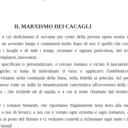
IL MARXISMO DEI CACAGLI
o a cui dedichiamo il novanta per cento della povera opera nostra 
 un avvenire lungo e continuerà molto dopo di noi: è quello che co
ti i luoghi e di tutti i tempi, ovunque e ognora pericolosa, dei rev
emplatori, innovatori.
specificare o personalizzare, e cercare lontano o vicino il lanciatore
giche; si tratta di individuare il virus e applicarvi
l'antibioti
isiamo nella continuità della linea, nella fedeltà ai principi, nel pre
ove volte su mille la rimasticazione catechistica all'avventura della
ica - che richiede ali di aquila, e a cui si sente chiamata dal destin
e i volatori frementi, che riportiamo frigidamente terra terra alla m
o a noi di levarci, a noi cui è vietato ogni eroismo e ogni romanzo, 
ia al posto del lirismo e ci vediamo costretti a richiamare ogni tanto i 
Fetonti!