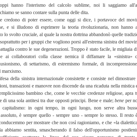
oppi hanno l'isterismo del calcolo sublime, noi li saggiamo all'a
fichiamo se sanno contare sulla punta delle dita.
he credono di poter essere, come oggi si dice, i portavoce del mov
sse, e si illudono di esprimere la teoria rivoluzionaria, non hanno 
to lo svolto cruciale, al quale la nostra dottrina abbandonò quelle tradizi
 soprattutto per i gruppi che vogliono porsi all'estrema sinistra del mov
attaglia contro le sue degenerazioni. Troppo è stato facile, le migliaia d
 e ai collaboratori colla classe nemica il diffamare la «sinistra» 
lusionismo, di settarismo, di estremismo formale, di incomprensione
el marxismo.
ifesa della sinistra internazionale consistette e consiste nel dimostrare
ioni, transazioni e manovre non discende da una ricaduta nella mistica e
semplicissimo bambino che, come le vecchie credenze religiose, apra tu
e di una sola antitesi tra due opposti principi. Bene e male;
bene
per no
e
capitalismo: in ogni tempo, in ogni luogo, non serve altra busso
 assoluto, è sempre quello - sempre uno - sempre lo stesso. Il resto è
conducemmo per mostrare che non così ragioniamo, e che «la dialettica
la abbiamo sentita, smascherando il falso dell'opportunismo postleni