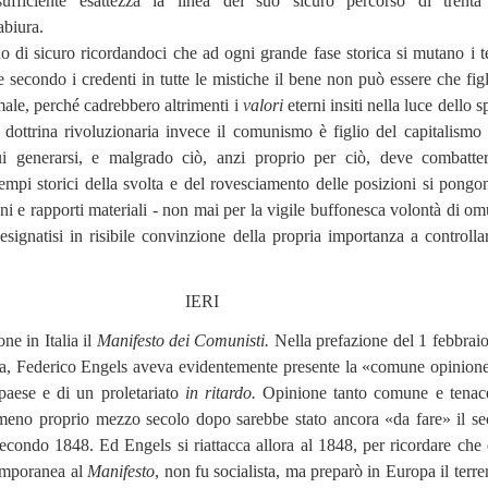
ufficiente esattezza la linea del suo sicuro percorso di trenta
abiura.
 di sicuro ricordandoci che ad ogni grande fase storica si mutano i t
 se secondo i credenti in tutte le mistiche il bene non può essere che fig
male, perché cadrebbero altrimenti i
valori
eterni insiti nella luce dello sp
 dottrina rivoluzionaria invece il comunismo è figlio del capitalismo
i generarsi, e malgrado ciò, anzi proprio per ciò, deve combatte
tempi storici della svolta e del rovesciamento delle posizioni si pongo
oni e rapporti materiali - non mai per la vigile buffonesca volontà di om
esignatisi in risibile convinzione della propria importanza a controlla
IERI
ne in Italia il
Manifesto dei Comunisti.
Nella
prefazione del 1 febbrai
iana, Federico Engels aveva evidentemente presente la «comune opinion
 paese e di un proletariato
in ritardo.
Opinione tanto comune e tenac
 meno proprio mezzo secolo dopo sarebbe stato ancora «da fare» il s
econdo 1848. Ed Engels si riattacca allora al 1848, per ricordare che 
emporanea al
Manifesto
,
non fu socialista, ma preparò in Europa il terre