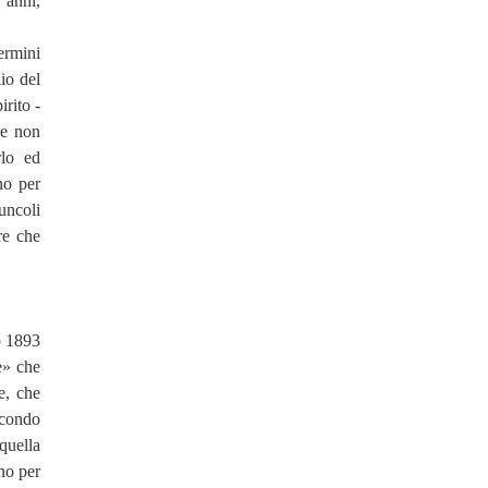
 anni,
ermini
lio del
irito -
 e non
rlo ed
no per
uncoli
re che
o 1893
e» che
e, che
econdo
quella
no per