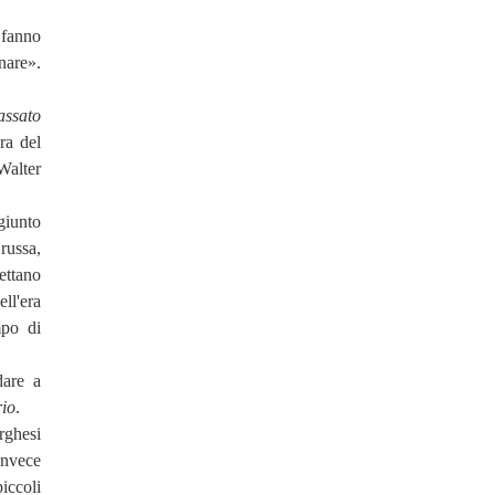
 fanno
nare».
assato
ra del
Walter
giunto
russa,
ettano
ell'era
mpo di
dare a
rio
.
rghesi
invece
iccoli