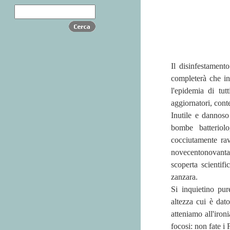
Il disinfestament
completerà che in
l'epidemia di tut
aggiornatori, cont
Inutile e dannoso 
bombe batteriolo
cocciutamente ravv
novecentonovantan
scoperta scientif
zanzara.
Si inquietino pur
altezza cui è dat
atteniamo all'iron
focosi: non fate i 