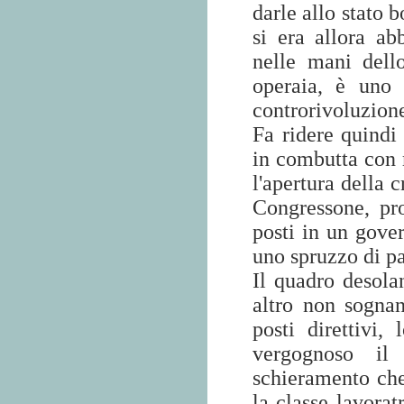
darle allo stato 
si era allora ab
nelle mani dell
operaia, è uno 
controrivoluzion
Fa ridere quindi 
in combutta con 
l'apertura della c
Congressone, pro
posti in un gover
uno spruzzo di p
Il quadro desola
altro non sogna
posti direttivi
vergognoso il
schieramento che 
la classe lavorat