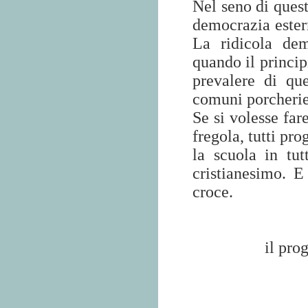
Nel seno di quest
democrazia estern
La ridicola dem
quando il principi
prevalere di qu
comuni porcherie
Se si volesse fare
fregola, tutti p
la scuola in tut
cristianesimo. 
croce.
il pro