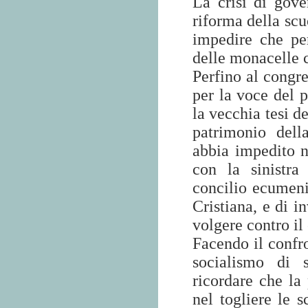
La crisi di gov
riforma della scu
impedire che per
delle monacelle c
Perfino al congre
per la voce del 
la vecchia tesi d
patrimonio dell
abbia impedito n
con la sinistra
concilio ecumen
Cristiana, e di i
volgere contro il
Facendo il confro
socialismo di s
ricordare che la 
nel togliere le 