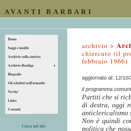
AVANTI BARBARI
Home
Arch
archivio >
Saggi e inediti
chiercuto (il p
Archivio sulla sinistra
febbraio 1966)
Archivio Bordiga
Biografie
aggiornato al: 12/10
Gli scheletri nell'armadio
il programma comunis
Novita'
Partiti che si ri
Links
di destra, oggi 
Contatti
anticlericalismo 
Non è quindi con
Cerca nel sito
politica che pos