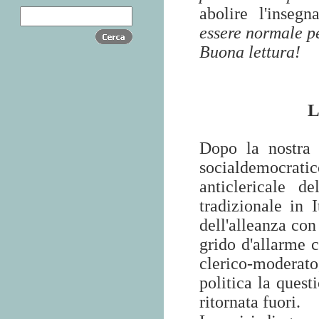
abolire l'inseg
essere normale pe
Buona lettura!
L
Dopo la nostra 
socialdemocrati
anticlericale d
tradizionale in I
dell'alleanza con
grido d'allarme c
clerico-moderat
politica la quest
ritornata fuori.