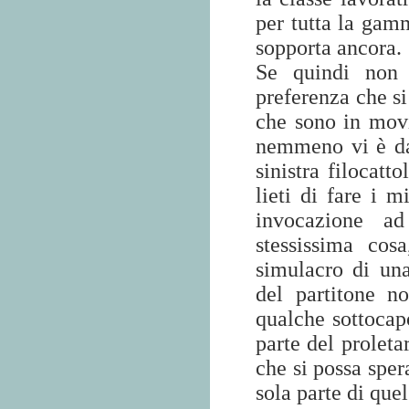
per tutta la gamm
sopporta ancora.
Se quindi non 
preferenza che si
che sono in movi
nemmeno vi è da
sinistra filocatto
lieti di fare i m
invocazione a
stessissima co
simulacro di una
del partitone n
qualche sottocapo
parte del proleta
che si possa sper
sola parte di qu