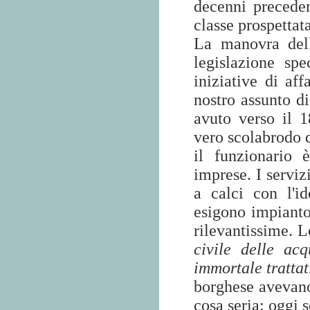
decenni preceden
classe prospettata
La manovra dell
legislazione sp
iniziative di aff
nostro assunto di
avuto verso il 1
vero scolabrodo d
il funzionario 
imprese. I serviz
a calci con l'i
esigono impianto
rilevantissime. L
civile delle a
immortale trattat
borghese avevano
cosa seria: oggi 