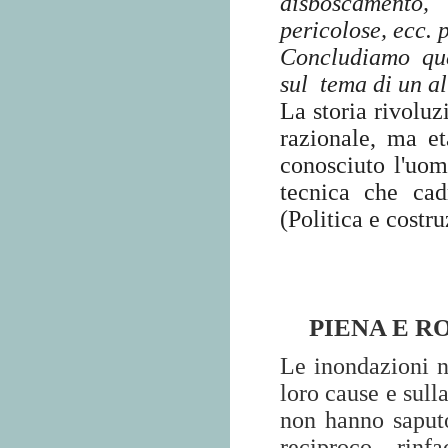
disboscamento,
pericolose, ecc.
Concludiamo que
sul
tema di un al
La storia rivoluzi
razionale, ma et
conosciuto l'uom
tecnica che cad
(Politica e costr
PIENA E R
Le inondazioni ne
loro cause e sull
non hanno saputo
reciproco rinf