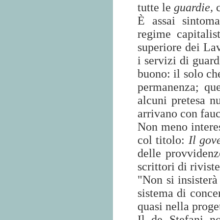
tutte le
guardie,
È assai sintoma
regime capitalis
superiore dei Lav
i servizi di gua
buono: il solo che
permanenza; que
alcuni pretesa n
arrivano con fau
Non meno interes
col titolo:
Il gov
delle provvidenze
scrittori di rivist
"Non si insisterà
sistema di concen
quasi nella proge
Il de Stefani n