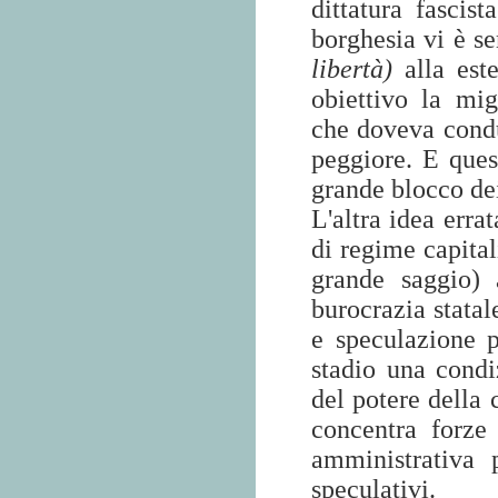
dittatura fascis
borghesia vi è s
libertà)
alla est
obiettivo la mi
che doveva cond
peggiore. E que
grande blocco dei
L'altra idea erra
di regime capital
grande saggio) 
burocrazia statal
e speculazione 
stadio una condi
del potere della 
concentra forze
amministrativa 
speculativi.