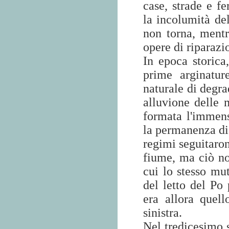
case, strade e fe
la incolumità de
non torna, mentr
opere di riparazi
In epoca storica
prime arginatur
naturale di degra
alluvione delle 
formata l'immens
la permanenza di 
regimi seguitaron
fiume, ma ciò n
cui lo stesso mut
del letto del Po
era allora quello
sinistra.
Nel tredicesimo s