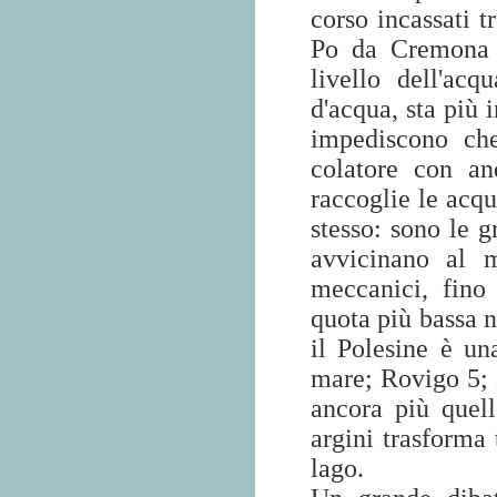
corso incassati tr
Po da Cremona
livello dell'ac
d'acqua, sta più 
impediscono ch
colatore con an
raccoglie le acqu
stesso: sono le 
avvicinano al 
meccanici, fino
quota più bassa n
il Polesine è 
mare; Rovigo 5; a
ancora più quell
argini trasforma
lago.