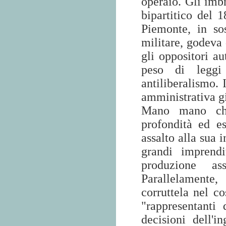
operaio. Gli im
bipartitico del 
Piemonte, in so
militare, godeva 
gli oppositori au
peso di leggi 
antiliberalismo. 
amministrativa g
Mano mano che 
profondità ed e
assalto alla sua
grandi imprendi
produzione as
Parallelamente,
corruttela nel c
"rappresentanti
decisioni dell'