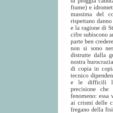
di pioggia cadut
fiume) e idrometr
massima del cor
rispettano danno
e la ragione di S
cifre subiscono a
parte ben credere
non si sono nem
distrutte dalla 
nostra burocrazia
di copia in copi
tecnico dipenden
e le difficili 
precisione che 
fenomeno: essa v
ai crismi delle 
fregano della fis