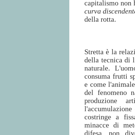
capitalismo non 
curva discenden
della rotta.
Stretta è la rela
della tecnica di 
naturale. L'uom
consuma frutti s
e come l'animale
del fenomeno n
produzione ar
l'accumulazione d
costringe a fiss
minacce di mete
difesa, non div