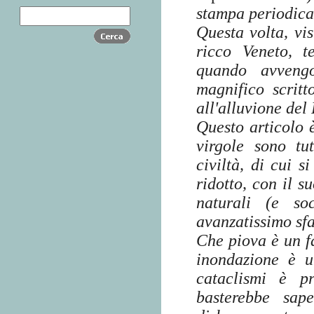
stampa periodica 
Questa volta, vi
ricco Veneto, t
quando avveng
magnifico scritt
all'alluvione de
Questo articolo 
virgole sono tu
civiltà, di cui s
ridotto, con il s
naturali (e so
avanzatissimo sf
Che piova è un f
inondazione è u
cataclismi è p
basterebbe sape