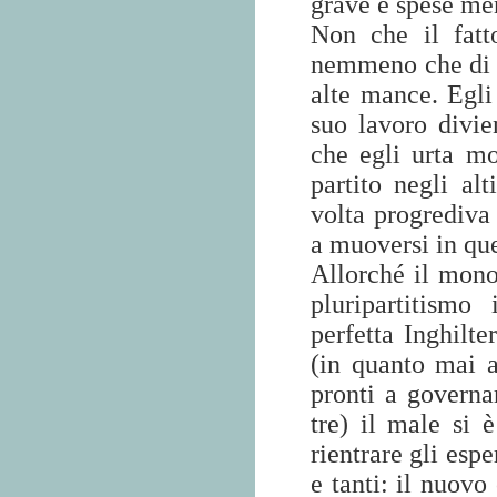
grave e spese men
Non che il fatt
nemmeno che di r
alte mance. Egli 
suo lavoro divie
che egli urta mo
partito negli al
volta progrediva 
a muoversi in que
Allorché il mono
pluripartitismo 
perfetta Inghilte
(in quanto mai a
pronti a governa
tre) il male si 
rientrare gli espe
e tanti: il nuovo