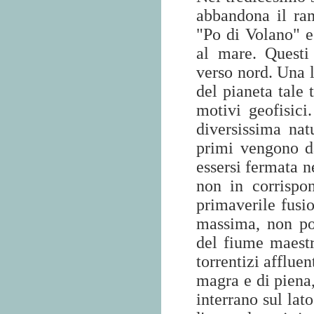
abbandona il ram
"Po di Volano" e 
al mare. Questi
verso nord. Una l
del pianeta tale 
motivi geofisici
diversissima natu
primi vengono da
essersi fermata n
non in corrispon
primaverile fusio
massima, non por
del fiume maestr
torrentizi affluen
magra e di piena,
interrano sul lat