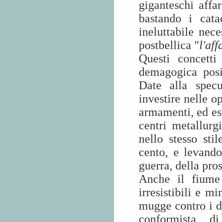
giganteschi affar
bastando i cata
ineluttabile nece
postbellica "
l'aff
Questi concetti
demagogica posiz
Date alla specu
investire nelle o
armamenti, ed ess
centri metallurg
nello stesso sti
cento, e levando
guerra, della pr
Anche il fiume
irresistibili e m
mugge contro i du
conformista, d