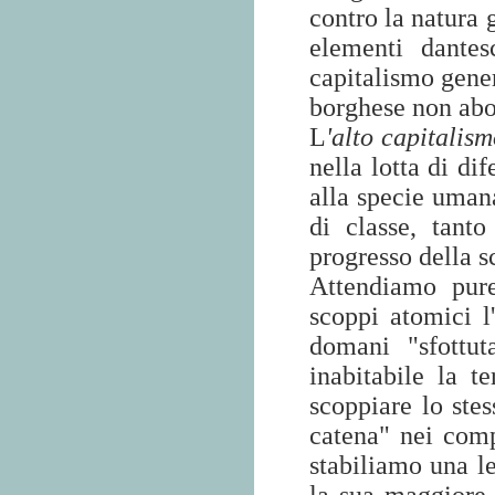
contro la natura g
elementi dantes
capitalismo gener
borghese non abor
L
'alto capitalis
nella lotta di di
alla specie umana
di classe, tant
progresso della s
Attendiamo pure
scoppi atomici l'
domani "sfottut
inabitabile la t
scoppiare lo stes
catena" nei compl
stabiliamo una l