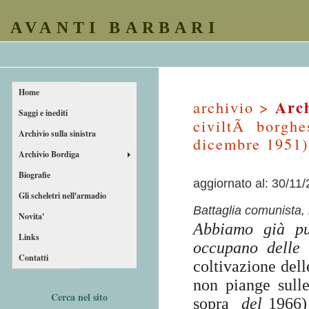
AVANTI BARBARI
Home
Arch
archivio >
Saggi e inediti
civiltÃ borghes
Archivio sulla sinistra
dicembre 1951)
Archivio Bordiga
Biografie
aggiornato al: 30/11
Gli scheletri nell'armadio
Battaglia comunista,
Novita'
Abbiamo già pub
Links
occupano delle 
Contatti
coltivazione dell
non piange sulle
Cerca nel sito
sopra
del
1966