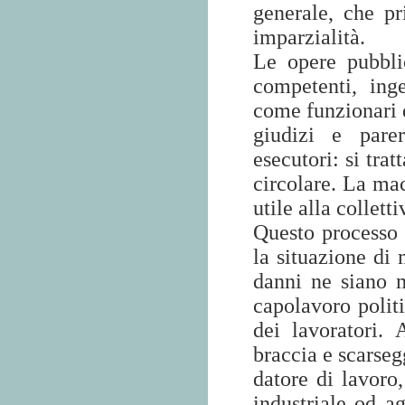
generale, che p
imparzialità.
Le opere pubbli
competenti, ing
come funzionari d
giudizi e pare
esecutori: si tra
circolare. La mac
utile alla collett
Questo processo 
la situazione di 
danni ne siano m
capolavoro politi
dei lavoratori.
braccia e scarsegg
datore di lavoro,
industriale od ag