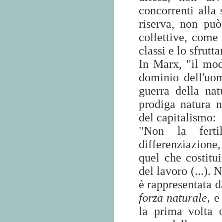
concorrenti alla
riserva, non può
collettive, come
classi e lo sfrut
In Marx, "il mod
dominio dell'uo
guerra della na
prodiga natura 
del capitalismo:
"Non la ferti
differenziazione,
quel che costitui
del lavoro (...). 
è rappresentata 
forza naturale,
e 
la prima volta 