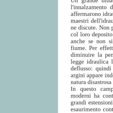
Un grande dibatt
l'innalzamento d
affermarono idrau
maestri dell'idra
ne discute. Non p
col loro deposit
anche se non si
fiume. Per effet
diminuire la pe
legge idraulica 
deflusso: quindi
argini appare ind
natura disastrosa 
In questo camp
moderni ha contr
grandi estensioni
esaurimento conti