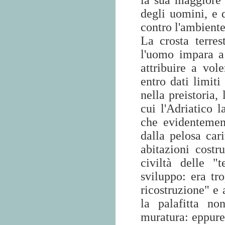
la sua maggiore e
degli uomini, e 
contro l'ambiente
La crosta terres
l'uomo impara 
attribuire a vol
entro dati limit
nella preistoria
cui l'Adriatico l
che evidentemen
dalla pelosa car
abitazioni costru
civiltà delle "
sviluppo: era tr
ricostruzione" e 
la palafitta no
muratura: eppure