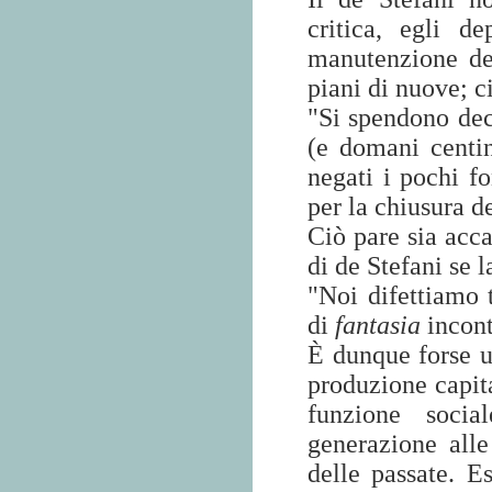
critica, egli d
manutenzione del
piani di nuove; ci
"Si spendono deci
(e domani centin
negati i pochi f
per la chiusura de
Ciò pare sia acc
di de Stefani se l
"Noi difettiamo 
di
fantasia
incont
È dunque forse u
produzione capita
funzione social
generazione alle
delle passate. 