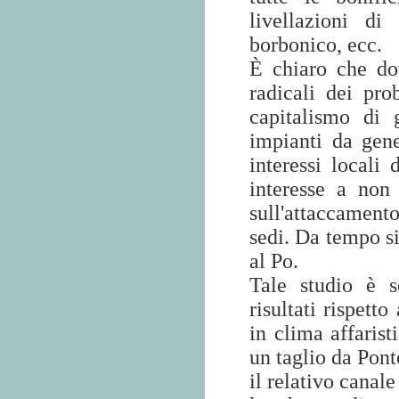
livellazioni di
borbonico, ecc.
È chiaro che do
radicali dei pro
capitalismo di 
impianti da gene
interessi locali 
interesse a non
sull'attaccamento
sedi. Da tempo si
al Po.
Tale studio è s
risultati rispett
in clima affarist
un taglio da Pont
il relativo canale