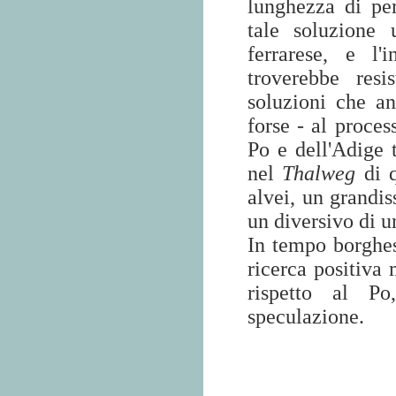
lunghezza di per
tale soluzione 
ferrarese, e l'
troverebbe res
soluzioni che a
forse - al proces
Po e dell'Adige 
nel
Thalweg
di 
alvei, un grandis
un diversivo di u
In tempo borghe
ricerca positiva 
rispetto al Po
speculazione.