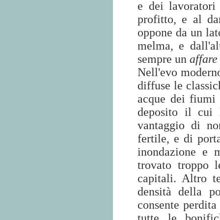
e dei lavorator
profitto, e al d
oppone da un lato
melma, e dall'al
sempre un
affar
Nell'evo moderno 
diffuse le classi
acque dei fiumi 
deposito il cui
vantaggio di no
fertile, e di por
inondazione e m
trovato troppo l
capitali. Altro 
densità della p
consente perdita 
tutte le bonifi