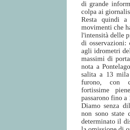
di grande inform
colpa ai giornalis
Resta quindi a
movimenti che ha
l'intensità delle
di osservazioni: 
agli idrometri de
massimi di porta
nota a Pontelag
salita a 13 mil
furono, con c
fortissime pie
passarono fino a 
Diamo senza dil
non sono state d
determinato il di
la omissione di 