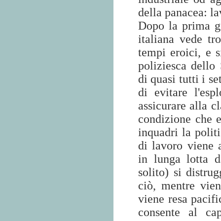
della panacea: la
Dopo la prima gr
italiana vede tr
tempi eroici, e s
poliziesca dello 
di quasi tutti i 
di evitare l'es
assicurare alla c
condizione che e
inquadri la poli
di lavoro viene a
in lunga lotta d
solito) si distr
ciò, mentre viene
viene resa pacifi
consente al cap