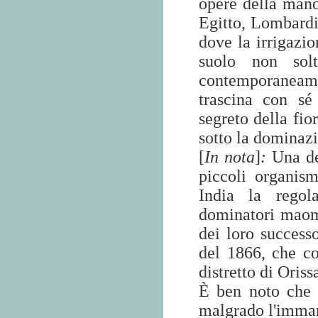
opere della mano
Egitto, Lombardia
dove la irrigazio
suolo non solt
contemporaneame
trascina con sé
segreto della fio
sotto la dominazi
[
In nota
]
:
Una de
piccoli organism
India la regola
dominatori maome
dei loro successo
del 1866, che co
distretto di Oris
È ben noto che re
malgrado l'immane