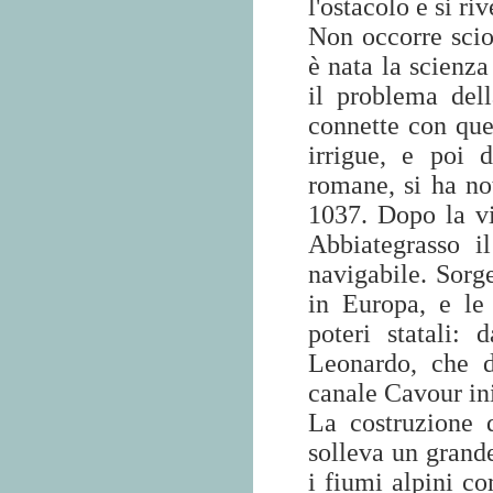
l'ostacolo e si ri
Non occorre sci
è nata la scienza
il problema dell
connette con quel
irrigue, e poi 
romane, si ha not
1037. Dopo la v
Abbiategrasso i
navigabile. Sorge
in Europa, e le
poteri statali:
Leonardo, che d
canale Cavour ini
La costruzione 
solleva un grand
i fiumi alpini co