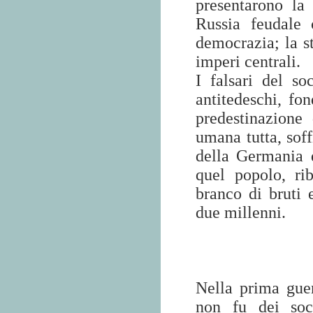
presentarono la 
Russia feudale
democrazia; la st
imperi centrali.
I falsari del so
antitedeschi, fo
predestinazione
umana tutta, soff
della Germania d
quel popolo, ri
branco di bruti e
due millenni.
Nella prima gue
non fu dei socia