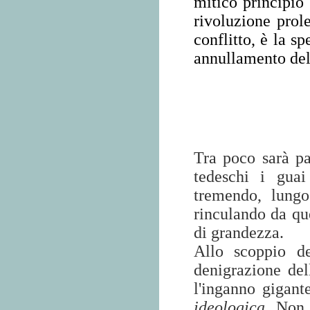
mitico principio
rivoluzione prole
conflitto, è la sp
annullamento del
Tra poco sarà pa
tedeschi i guai
tremendo, lungo
rinculando da qu
di grandezza.
Allo scoppio de
denigrazione de
l'inganno gigant
ideologica
. Non 