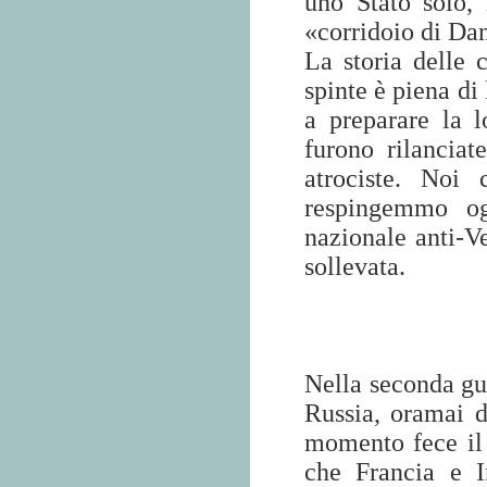
uno Stato solo, 
«corridoio di Da
La storia delle c
spinte è piena di
a preparare la l
furono rilanciat
atrociste.
Noi c
respingemmo og
nazionale anti-V
sollevata.
Nella seconda gue
Russia, oramai d
momento fece il 
che Francia e I