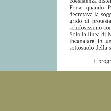
coesistenza diste
Forse quando P
decretava la sog
grido di protest
schifosissimo c
Solo la linea di 
incanalare in u
sottosuolo della s
il prog