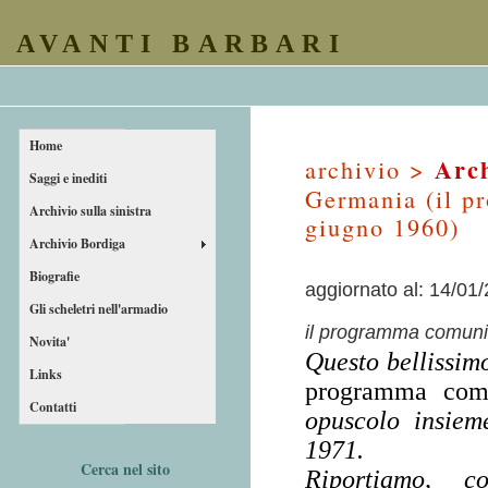
AVANTI BARBARI
Home
Arch
archivio >
Saggi e inediti
Germania (il p
Archivio sulla sinistra
giugno 1960)
Archivio Bordiga
Biografie
aggiornato al: 14/01
Gli scheletri nell'armadio
il programma comunis
Novita'
Questo bellissim
Links
programma com
Contatti
opuscolo insie
1971.
Cerca nel sito
Riportiamo, c