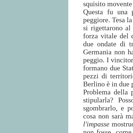
squisito movente 
Questa fu una 
peggiore. Tesa la
si rigettarono a
forza vitale del
due ondate di t
Germania non ha
peggio. I vincito
formano due Stati
pezzi di territo
Berlino è in due 
Problema della 
stipularla? Pos
sgombrarlo, e p
cosa non sarà ma
l'impasse
mostruo
non fosse, come 