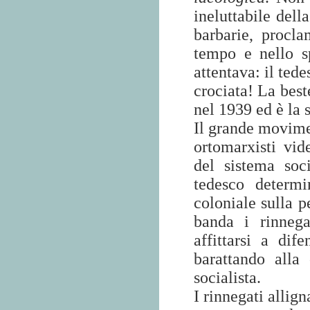
ineluttabile dell
barbarie, procla
tempo e nello s
attentava: il tede
crociata! La best
nel 1939 ed è la 
Il grande movime
ortomarxisti vid
del sistema soci
tedesco determi
coloniale sulla pe
banda i rinnega
affittarsi a dif
barattando alla 
socialista.
I rinnegati alli