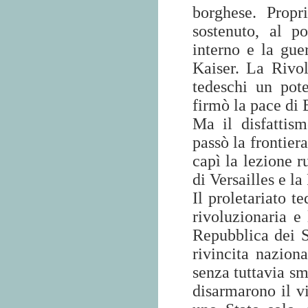
borghese. Propr
sostenuto, al po
interno e la guer
Kaiser. La Rivol
tedeschi un pot
firmò la pace di 
Ma il disfattis
passò la frontiera
capì la lezione r
di Versailles e l
Il proletariato t
rivoluzionaria e
Repubblica dei 
rivincita naziona
senza tuttavia sm
disarmarono il v