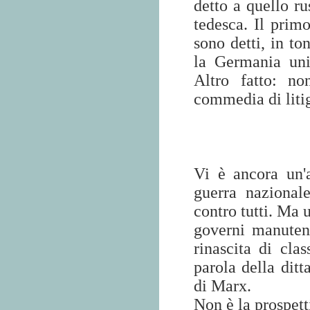
detto a quello r
tedesca. Il prim
sono detti, in to
la Germania uni
Altro fatto: no
commedia di litiga
Vi è ancora un'
guerra nazionale
contro tutti. Ma 
governi manuteng
rinascita di clas
parola della ditt
di Marx.
Non è la prospett