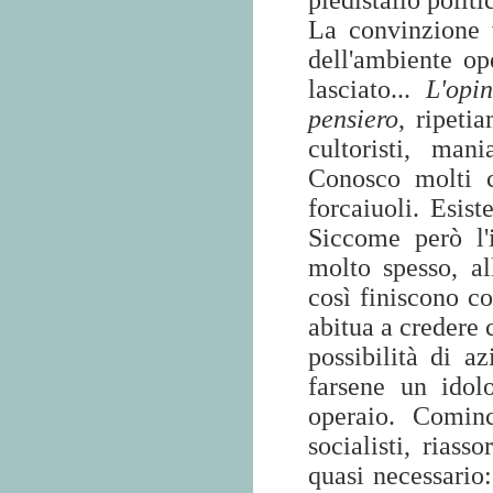
piedistallo polit
La convinzione v
dell'ambiente op
lasciato...
L'opi
pensiero
, ripeti
cultoristi, man
Conosco molti c
forcaiuoli. Esist
Siccome però l'i
molto spesso, al
così finiscono col
abitua a credere c
possibilità di a
farsene un idol
operaio. Cominc
socialisti, riass
quasi necessario: