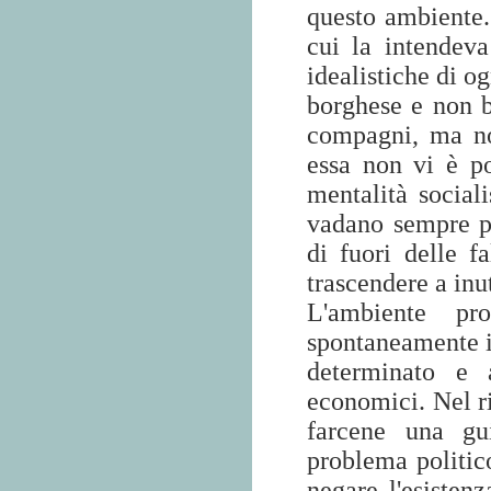
questo ambiente. 
cui la intendev
idealistiche di o
borghese e non b
compagni, ma noi
essa non vi è po
mentalità sociali
vadano sempre p
di fuori delle f
trascendere a inut
L'ambiente pr
spontaneamente i
determinato e 
economici. Nel r
farcene una gu
problema politic
negare l'esisten