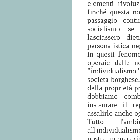
elementi rivoluz
finché questa no
passaggio cont
socialismo se 
lasciassero di
personalistica n
in questi fenome
operaie dalle n
"individualismo
società borghese
della proprietà p
dobbiamo comba
instaurare il 
assalirlo anche o
Tutto l'amb
all'individualismo
nostra preparazi