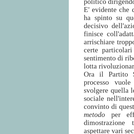
politico dirigendo
E' evidente che q
ha spinto su qu
decisivo dell'az
finisce coll'ada
arrischiare trop
certe particola
sentimento di ribe
lotta rivoluzionar
Ora il Partito 
processo vuole 
svolgere quella l
sociale nell'inte
convinto di quest
metodo
per effe
dimostrazione 
aspettare vari sec