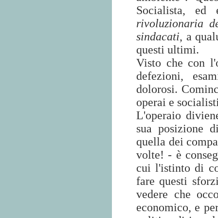
Socialista, e
rivoluzionaria d
sindacati
, a qual
questi ultimi.
Visto che con l'
defezioni, esa
dolorosi. Comince
operai e socialisti
L'operaio divien
sua posizione d
quella dei compag
volte! - è conse
cui l'istinto di 
fare questi sforz
vedere che occo
economico, e per 