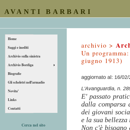
AVANTI BARBARI
Home
Arch
archivio >
Saggi e inediti
Un programma: 
Archivio sulla sinistra
giugno 1913)
Archivio Bordiga
Biografie
aggiornato al: 16/02
Gli scheletri nell'armadio
L'Avanguardia, n. 28
Novita'
E' passato prati
Links
dalla comparsa d
Contatti
dei giovani socia
e la sua bellezza 
Cerca nel sito
Non c'è bisogno 