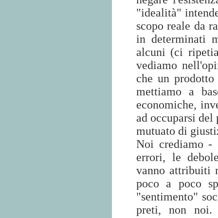
"idealità" inten
scopo reale da ra
in determinati m
alcuni (ci ripet
vediamo nell'opi
che un prodotto d
mettiamo a base
economiche, inve
ad occuparsi del 
mutuato di giusti
Noi crediamo - 
errori, le debo
vanno attribuiti 
poco a poco spo
"sentimento" soci
preti, non noi.