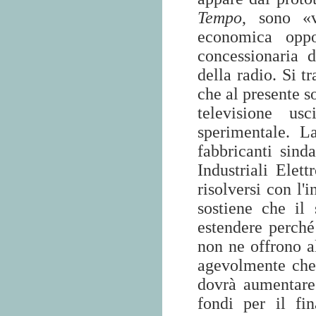
Tempo
, sono «v
economica oppo
concessionaria d
della radio. Si t
che al presente s
televisione us
sperimentale. L
fabbricanti sind
Industriali Elet
risolversi con l'i
sostiene che il
estendere perché 
non ne offrono a
agevolmente che
dovrà aumentare 
fondi per il fi