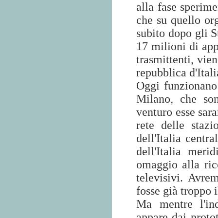
alla fase sperime
che su quello org
subito dopo gli S
17 milioni di app
trasmittenti, vi
repubblica d'Itali
Oggi funzionano 
Milano, che son
venturo esse sara
rete delle staz
dell'Italia cent
dell'Italia mer
omaggio alla ric
televisivi. Avr
fosse già troppo 
Ma mentre l'ind
appare dai protot