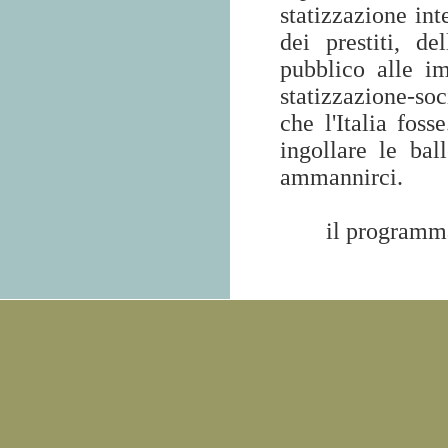
statizzazione int
dei prestiti, d
pubblico alle i
statizzazione-so
che l'Italia foss
ingollare le bal
ammannirci.
il programm