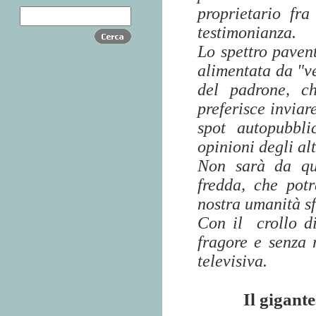
proprietario fra
testimonianza.
Lo spettro pavent
alimentata da "ve
del padrone, ch
preferisce inviar
spot autopubbli
opinioni degli al
Non sarà da que
fredda, che potr
nostra umanità sf
Con il
crollo d
fragore e senza 
televisiva.
Il gigante