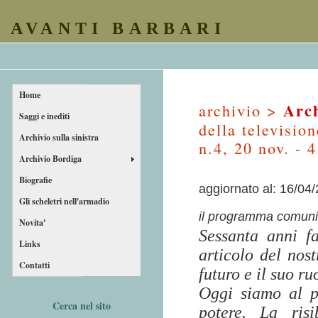
AVANTI BARBARI
Home
Arch
archivio >
Saggi e inediti
della televisio
Archivio sulla sinistra
n.4, 20 nov. - 
Archivio Bordiga
Biografie
aggiornato al: 16/04
Gli scheletri nell'armadio
il programma comuni
Novita'
Sessanta anni f
Links
articolo del nost
Contatti
futuro e il suo r
Oggi siamo al p
Cerca nel sito
potere. La risi