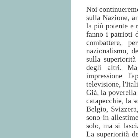
Noi continueremo
sulla Nazione, an
la più potente e 
fanno i patrioti 
combattere, pe
nazionalismo, d
sulla superiorit
degli altri. M
impressione l'
televisione, l'It
Già, la poverella 
catapecchie, la s
Belgio, Svizzera
sono in allestim
solo, ma si lasci
La superiorità de