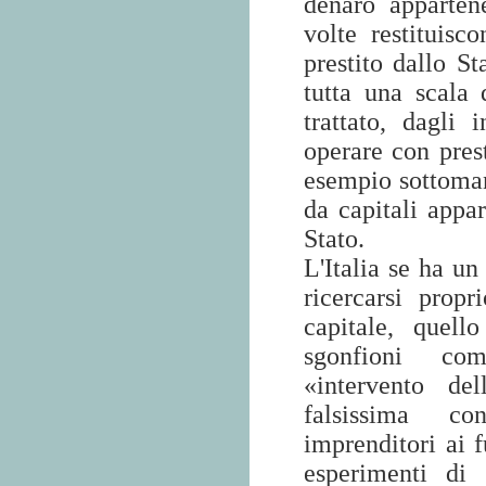
denaro apparten
volte restituisc
prestito dallo St
tutta una scala 
trattato, dagli 
operare con prest
esempio sottoman
da capitali appa
Stato.
L'Italia se ha un
ricercarsi propr
capitale, quell
sgonfioni com
«intervento de
falsissima co
imprenditori ai f
esperimenti di