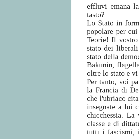
effluvi emana l
tasto?
Lo Stato in forma
popolare per cui
Teorie! Il vostr
stato dei liberal
stato della demo
Bakunin, flagella
oltre lo stato e v
Per tanto, voi pa
la Francia di De
che l'ubriaco cit
insegnate a lui 
chicchessia. La 
classe e di ditta
tutti i fascismi,