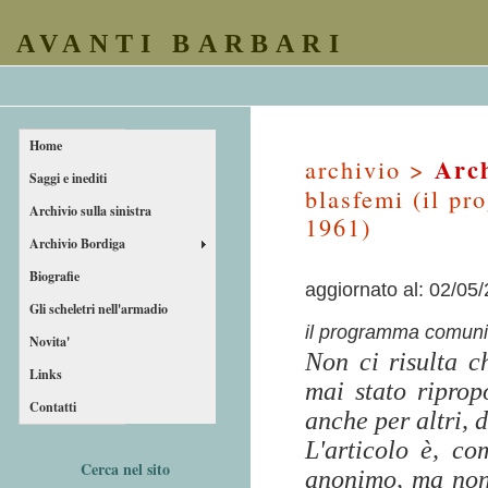
AVANTI BARBARI
Home
Arch
archivio >
Saggi e inediti
blasfemi (il p
Archivio sulla sinistra
1961)
Archivio Bordiga
Biografie
aggiornato al: 02/05
Gli scheletri nell'armadio
il programma comunis
Novita'
Non ci risulta c
Links
mai stato riprop
Contatti
anche per altri, d
L'articolo è, co
Cerca nel sito
anonimo, ma non è