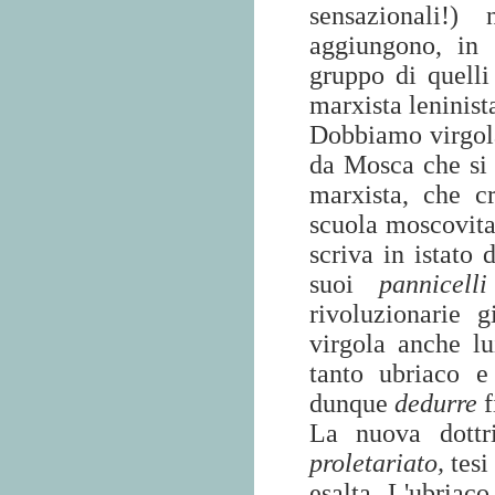
sensazionali!)
aggiungono, i
gruppo di quelli
marxista leninist
Dobbiamo virgolar
da Mosca che si 
marxista, che c
scuola moscovita
scriva in istato 
suoi
pannicell
rivoluzionarie 
virgola anche lu
tanto ubriaco e
dunque
dedurre
f
La nuova dottr
proletariato,
tesi
esalta. L'ubriaco