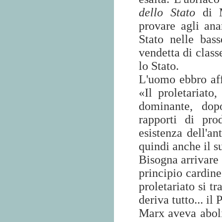
dello Stato
di M
provare agli ana
Stato nelle bas
vendetta di class
lo Stato.
L'uomo ebbro af
«Il proletariato,
dominante, dop
rapporti di pro
esistenza dell'an
quindi anche il s
Bisogna arrivare
principio cardine
proletariato si t
deriva tutto... i
Marx aveva abolit