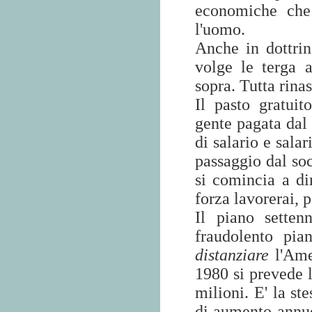
economiche che
l'uomo.
Anche in dottrin
volge le terga 
sopra. Tutta rina
Il pasto gratui
gente pagata dal 
di salario e sala
passaggio dal so
si comincia a d
forza lavorerai, p
Il piano sette
fraudolento pia
distanziare
l'Ame
1980 si prevede l
milioni. E' la ste
di aumento annu