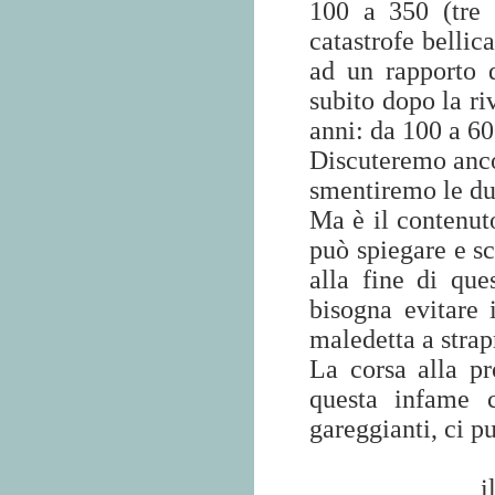
100 a 350 (tre 
catastrofe bellic
ad un rapporto 
subito dopo la riv
anni: da 100 a 60
Discuteremo ancor
smentiremo le due
Ma è il contenut
può spiegare e s
alla fine di que
bisogna evitare 
maledetta a strap
La corsa alla pr
questa infame c
gareggianti, ci pu
i