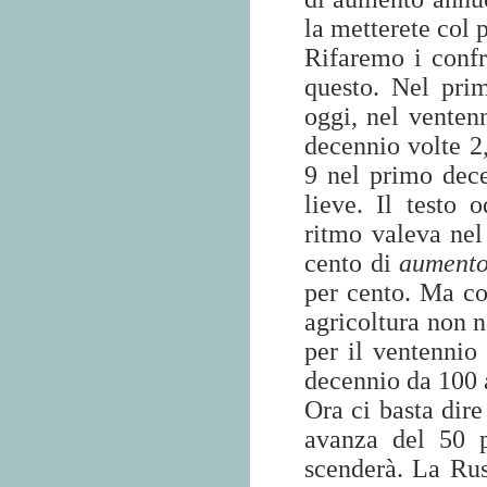
la metterete col 
Rifaremo i conf
questo. Nel pri
oggi, nel vente
decennio volte 2,
9 nel primo dec
lieve. Il testo 
ritmo valeva ne
cento di
aument
per cento. Ma co
agricoltura non 
per il ventennio
decennio da 100 
Ora ci basta dir
avanza del 50 p
scenderà. La Rus