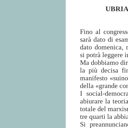
UBRI
Fino al congress
sarà dato di esa
dato domenica, 
si potrà leggere i
Ma dobbiamo dire
la più decisa fi
manifesto «suino
della «grande co
I social-democr
abiurare la teor
totale del marxis
tre quarti la abb
Si preannuncian