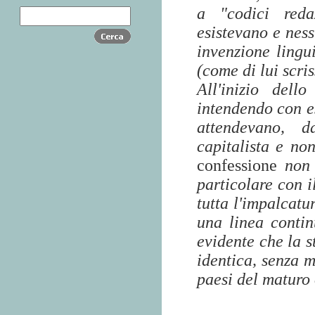
a "codici reda
esistevano e ness
invenzione lingu
(come di lui scri
All'inizio dell
intendendo con es
attendevano,
d
capitalista e no
confessione
non
particolare con i
tutta l'impalcatu
una linea conti
evidente che la s
identica, senza m
paesi del maturo 