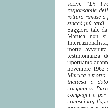
scrive "
Di Fra
responsabile del
rottura rimase a 
staccò più tardi.
Saggioro tale da
Maruca non si 
Internazionalist
morte avvenut
testimonianza de
riportiamo quant
novembre 1962 s
Maruca è morto. 
inattesa e dol
compagno. Parl
compagni e per 
conosciuto, l'op
percorso per inte