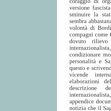
coraggio di org
versione fascist
sminuire la st
sembra abbastanza
volontà di Bordi
compagni come O
dovuto rilievo
internazionalist
condizionare mo
personalità e S
questo e scrivend
vicende intern
elaborazioni de
descrizione d
internazionalist
appendice docume
notizia che il Sa