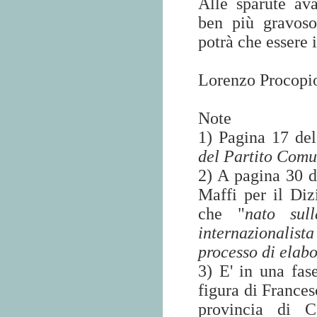
Alle sparute av
ben più gravoso
potrà che essere 
Lorenzo Procopi
Note
1) Pagina 17 del
del Partito Comu
2) A pagina 30 de
Maffi per il Dizi
che "
nato sul
internazionalist
processo di elabo
3) E' in una fas
figura di France
provincia di C