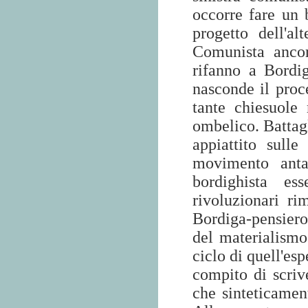
occorre fare un b
progetto dell'al
Comunista ancor
rifanno a Bordi
nasconde il proce
tante chiesuole 
ombelico. Battag
appiattito sulle
movimento anta
bordighista es
rivoluzionari r
Bordiga-pensiero
del materialismo
ciclo di quell'es
compito di scrive
che sinteticamen