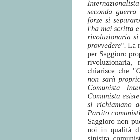
Internazionalist
seconda guerra 
forze si separar
l'ha mai scritta 
rivoluzionaria s
provvedere
". La 
per Saggioro prop
rivoluzionaria,
chiarisce che "
O
non sarà propri
Comunista Inte
Comunista esiste
si richiamano 
Partito comunisti
Saggioro non può
noi in qualità di
sinistra comuni