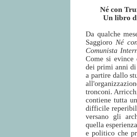
Né con Trum
Un libro d
Da qualche mese
Saggioro
Né con
Comunista Intern
Come si evince da
dei primi anni di
a partire dallo s
all'organizzazi
tronconi. Arricc
contiene tutta u
difficile reperib
versano gli arch
quella esperienza
e politico che pr