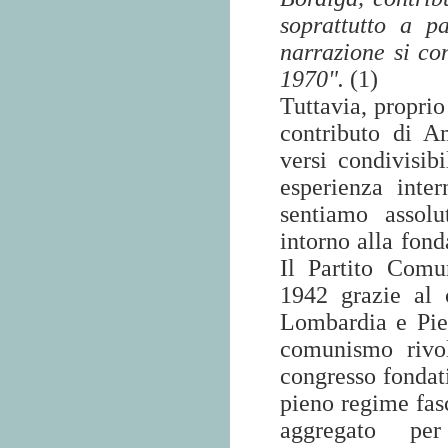
soprattutto a 
narrazione si co
1970".
(1)
Tuttavia, proprio
contributo di A
versi condivisibi
esperienza inter
sentiamo assol
intorno alla fond
Il Partito Comun
1942 grazie al 
Lombardia e Piem
comunismo rivol
congresso fondati
pieno regime fas
aggregato pe