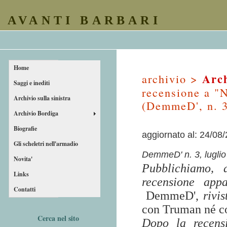
AVANTI BARBARI
Home
Arch
archivio >
Saggi e inediti
recensione a 
Archivio sulla sinistra
(DemmeD', n. 3
Archivio Bordiga
Biografie
aggiornato al: 24/08
Gli scheletri nell'armadio
DemmeD' n. 3, luglio
Novita'
Pubblichiamo, 
Links
recensione app
Contatti
DemmeD',
rivis
con Truman né con
Cerca nel sito
Dopo la recens