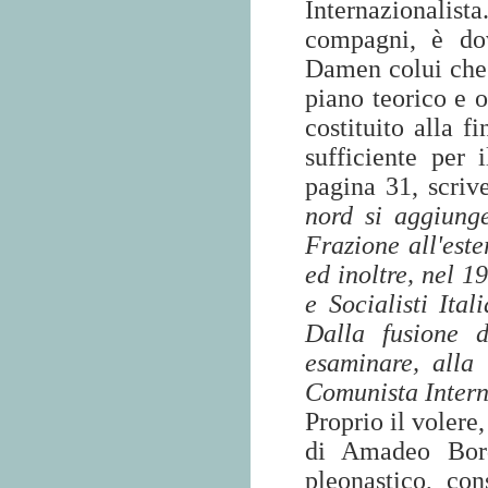
Internazionalista
compagni, è do
Damen colui che 
piano teorico e or
costituito alla f
sufficiente per 
pagina 31, scriv
nord si aggiung
Frazione all'este
ed inoltre, nel 1
e Socialisti Ita
Dalla fusione 
esaminare, alla 
Comunista Intern
Proprio il volere,
di Amadeo Bord
pleonastico, con