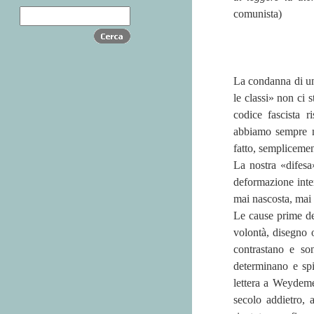
comunista)
La condanna di un 
le classi» non ci s
codice fascista r
abbiamo sempre ne
fatto, sempliceme
La nostra «difesa
deformazione inter
mai nascosta, mai 
Le cause prime dei
volontà, disegno o
contrastano e so
determinano e spi
lettera a Weydem
secolo addietro, a