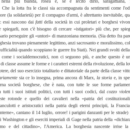
 nella più blanda, rosea e, se è lecito dirlo, saragattiana, r
. Che la lotta fra le classi sia accompagnata da sentimenti come l'od
more (la solidarietà) per il compagno d'armi, è altrettanto inevitabile, q
ta: essi nascono dai
fatti
della società in cui proletari e borghesi vivon
 spiegarli, non c'è bisogno di cercare «istigatori» più che, per spieg
sario perseguire gli «untori» di manzoniana memoria. (Sia detto fra pare
orghesia trovano pienamente legittimo, anzi sacrosanto e moralissimo, col
'ufficialità quando scoppiano le guerre fra Stati). Nei grandi svolti della
, come i socialdemocratici, non ci seguono più, e anche questo è un
ta di classe assume le forme e i caratteri estremi della rivoluzione, della lo
tere, del suo esercizio totalitario e dittatoriale da parte della classe vitt
ariamente
sia ce lo insegna, prima ancora di Marx,
la storia
e, in spec
erna società borghese, che è nata, con tutte le sue forme parlamen
tutti i suoi istituti politici, con tutti i suoi codici, dal
cozzo violen
teste rotonde e quello dei cavalieri nella «patria del costituzional
 sanculotti e aristocratici nella patria degli eterni principii, la Franci
anterne», cantano il 14 luglio, orrore! i parigini danzanti per le strade) 
 di Washington e gli eserciti imperiali di Gage nella patria della «dichia
'uomo e del cittadino», l'America. La borghesia nascente irrise la