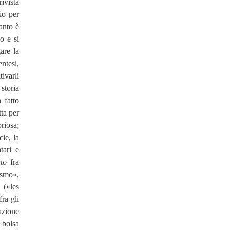
ivista
io per
uanto è
o e si
are la
ntesi,
tivarli
 storia
 fatto
tta per
oriosa;
ie, la
tari e
to
fra
ismo»,
a («les
fra gli
razione
 bolsa