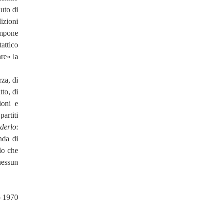
uto di
izioni
 impone
tattico
are» la
rza, di
tto, di
ioni e
partiti
derlo
:
nda di
llo che
nessun
o 1970