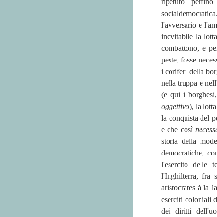
ripetuto perfino
socialdemocratica
l'avversario e l'a
inevitabile la lot
combattono, e per
peste, fosse neces
i coriferi della b
nella truppa e nell
(e qui i borghesi
oggettivo
), la lot
la conquista del po
e che così
necess
storia della mod
democratiche, con 
l'esercito delle 
l'Inghilterra, fra
aristocrates à la l
eserciti coloniali
dei diritti dell