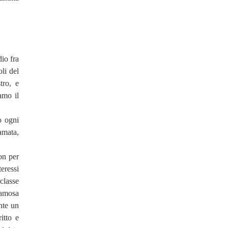
io fra
oli del
tro, e
amo il
o ogni
amata,
non per
teressi
classe
famosa
nte un
itto e