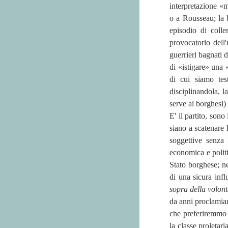
interpretazione «m
o a Rousseau; la b
episodio di colle
provocatorio dell'
guerrieri bagnati 
di «istigare» una
di cui siamo te
disciplinandola, l
serve ai borghesi)
E' il partito, son
siano a scatenare 
soggettive senza 
economica e politi
Stato borghese; ne
di una sicura infl
sopra della volon
da anni proclamiam
che preferiremmo 
la classe proletar