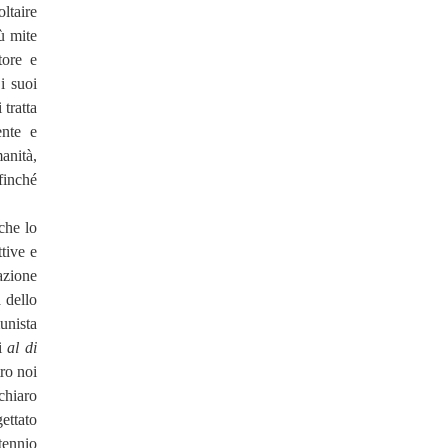
ltaire
ù mite
tore e
i suoi
 tratta
ente
e
anità,
finché
 che lo
tive e
azione
à dello
unista
si
al di
tro noi
 chiaro
ettato
tennio