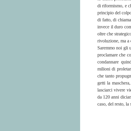
di riformismo, e c
principio del colp
di fatto, di chiam
invece il duro comp
oltre che strategic
rivoluzione, ma a d
Saremmo noi gli ul
proclamare che co
condannare quindi
milioni di proleta
che tanto propugn
getti la maschera,
lasciarci vivere v
da 120 anni dicia
caso, del resto, la 