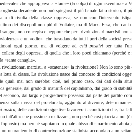
edievale» che appioppava la «faute» (la colpa) di ogni «sventura» a Vo
orghesia decadente non può spiegarsi il più banale fatto storico, il pi
ra o di rivolta della classe oppressa, se non con l'intervento istiga
ultimo dei discepoli non più di Voltaire, ma di Marx. Essa, che canta 
di sangue, non concepisce neppure che per i rivoluzionari marxisti non si
 «violenza» e un «odio»
che trasudano da tutti i pori della società pres
stimoni ogni giorno, ma di volgere ad
esiti positivi
per tutta l'um
a collera degli oppressi, di quella che i loro poeti chiamano (perché e 
 la «santa canaglia».
o i rivoluzionari marxisti, a «scatenare» la rivoluzione? Non lo sono più
la lotta di classe. La rivoluzione nasce dal concorso di condizioni ogget
le quali mai non sarebbe: cioè, nel primo caso, dai dati della situ
ca generale, dal grado di maturità del capitalismo, dal grado di stabilit
l secondo, dal largo e progrediente possesso dal parte del partito com
uenza sulla massa del proletariato, aggiunto al divenire, determinante
tà nostra
, delle condizioni oggettive favorevoli - condizioni che, fra l'al
o tutt'altro che prossime a realizzarsi, non perché così piaccia a noi (è
l'opposto) ma perché sappiamo in quale abisso di smarrimento abbia g
ia un quarantennio di controrivoluzione stalinista accoppiato a un settan