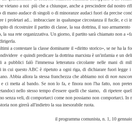
he vietano a noi
più che a chiunque, anche a prescindere dal nostro rifi
o di mano audace di singoli o di minoranze audaci fuori da precise cond
are i proletari ad... imbracciare in qualunque circostanza il fucile, e ci
ito di ricostruire il partito di classe, la sua dottrina, il suo armamento 
o, la sua rete organizzativa. Un giorno, il partito sarà chiamato non a «f
irigerla.
timi a contestare la classe dominante il «diritto storico», se ne ha la fo
ndividere
e quindi predicare la dottrina marxista è un'infamia e un deli
 a pubblici falò l'immensa letteratura circolante nelle mani di mil
ri in cui questo ABC è ripetuto a ogni riga, di dichiarare fuori legge i 
ano. Abbia allora la stessa franchezza che abbiamo noi di
non nascon
 e ci metta al bando. Se non lo fa, e finora non l'ha fatto, non prete
ietandoci nello stesso tempo d'essere quelli che siamo,
di ripetere que
mo senza veli, di comportarci come non possiamo non comportarci. In 
storia non girerà all'indietro la sua inesorabile ruota.
il programma comunista, n. 1, 10 gennai