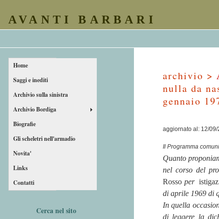
AVANTI BARBARI
Home
archivio >
Saggi e inediti
nulla da na
Archivio sulla sinistra
gennaio 19
Archivio Bordiga
Biografie
aggiornato al: 12/09
Gli scheletri nell'armadio
Il Programma comunis
Novita'
Quanto proponiamo
Links
nel corso del pro
Rosso
per
istigaz
Contatti
di aprile 1969 di 
In quella occasi
Cerca nel sito
di leggere la di