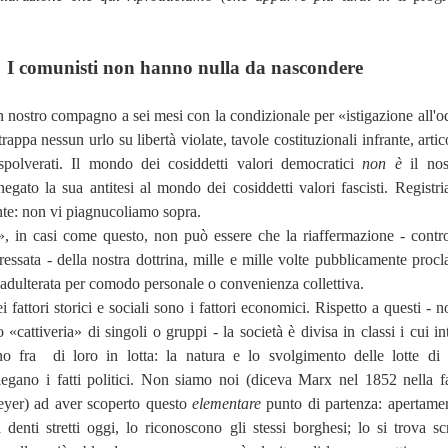
I comunisti non hanno nulla da nascondere
nostro compagno a sei mesi con la condizionale per «istigazione all'od
trappa nessun urlo su libertà violate, tavole costituzionali infrante, artic
ispolverati. Il mondo dei cosiddetti valori democratici
non è
il nos
gato la sua antitesi al mondo dei cosiddetti valori fascisti. Registri
nte: non vi piagnucoliamo sopra.
», in casi come questo, non può essere che la riaffermazione - contr
essata - della nostra dottrina, mille e mille volte pubblicamente procl
adulterata per comodo personale o convenienza collettiva.
 fattori storici e sociali sono i fattori economici. Rispetto a questi - 
 «cattiveria» di singoli o gruppi - la società è divisa in classi i cui in
no fra
di loro in lotta: la natura e lo svolgimento delle lotte di 
egano i fatti politici. Non siamo noi (diceva Marx nel 1852 nella 
eyer) ad aver scoperto questo
elementare
punto di partenza: apertame
 denti stretti oggi, lo riconoscono gli stessi borghesi; lo si trova scr