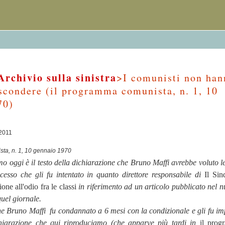
Archivio sulla sinistra
>I comunisti non han
scondere (il programma comunista, n. 1, 10
70)
/2011
ta, n. 1, 10 gennaio 1970
 oggi è il testo della dichiarazione che Bruno Maffi avrebbe voluto l
cesso che gli fu intentato in quanto direttore responsabile di
Il Sin
ione all'odio fra le classi
in riferimento ad un articolo pubblicato nel 
quel giornale.
one Bruno Maffi
fu condannato a 6 mesi con la condizionale e gli fu im
chiarazione che qui riproduciamo (che apparve più tardi in
il pro