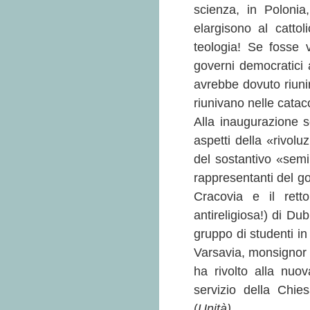
scienza, in Polonia
elargisono al catt
teologia! Se fosse
governi democratici a
avrebbe dovuto riunirs
riunivano nelle cata
Alla inaugurazione 
aspetti della «rivol
del sostantivo «sem
rappresentanti del gov
Cracovia e il retto
antireligiosa!) di Du
gruppo di studenti in
Varsavia, monsignor
ha rivolto alla nuov
servizio della Chie
(
Unità)