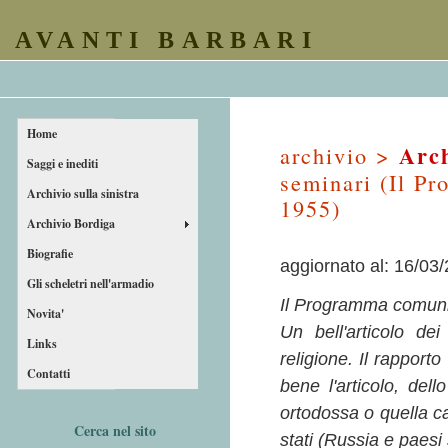
AVANTI BARBARI
Home
Arch
archivio >
Saggi e inediti
seminari (Il Pr
Archivio sulla sinistra
1955)
Archivio Bordiga
Biografie
aggiornato al: 16/03
Gli scheletri nell'armadio
Il Programma comunis
Novita'
Un bell'articolo de
Links
religione. Il rappor
Contatti
bene l'articolo, dell
ortodossa o quella ca
Cerca nel sito
stati (Russia e paesi s