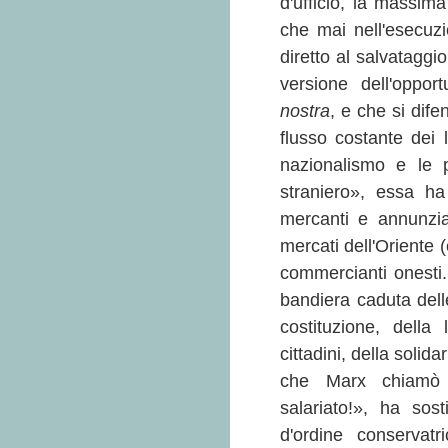
d'ufficio, la massim
che mai nell'esecuz
diretto al salvataggi
versione dell'oppor
nostra
, e che si dife
flusso costante dei l
nazionalismo e le p
straniero», essa ha
mercanti e annunzia
mercati dell'Oriente (
commercianti onesti.
bandiera caduta dell
costituzione, della 
cittadini, della solid
che Marx chiamò la
salariato!», ha sos
d'ordine conservat