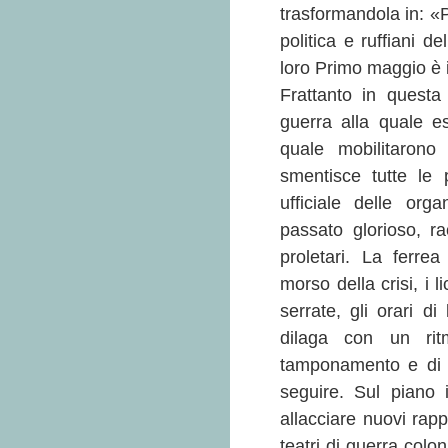
trasformandola in: «P
politica e ruffiani d
loro Primo maggio è i
Frattanto in questa
guerra alla quale es
quale mobilitarono 
smentisce tutte le 
ufficiale delle org
passato glorioso, r
proletari. La ferre
morso della crisi, i 
serrate, gli orari d
dilaga con un ri
tamponamento e di a
seguire. Sul piano 
allacciare nuovi rapp
teatri di guerra colon