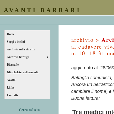
AVANTI BARBARI
Home
Arch
archivio >
Saggi e inediti
al cadavere viv
Archivio sulla sinistra
n. 10, 18-31 m
Archivio Bordiga
Biografie
aggiornato al: 28/06
Gli scheletri nell'armadio
Battaglia comunista,
Novita'
Ancora un bell'articol
Links
cambiare il nome) e l
Contatti
Buona lettura!
Cerca nel sito
Tre medici int