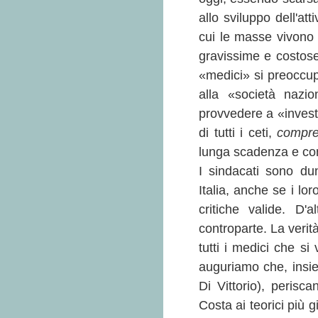
allo sviluppo dell'att
cui le masse vivono
gravissime e costose 
«medici» si preoccu
alla «società nazi
provvedere a «invest
di tutti i ceti,
compres
lunga scadenza e con 
I sindacati sono dun
Italia, anche se i lo
critiche valide. D'a
controparte. La verit
tutti i medici che si
auguriamo che, insie
Di Vittorio), perisca
Costa ai teorici più g