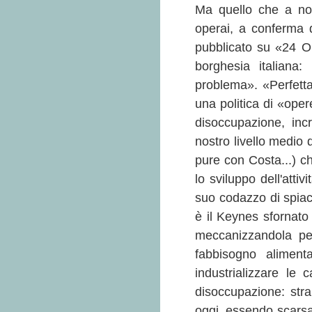
Ma quello che a noi 
operai, a conferma de
pubblicato su «24 Or
borghesia italiana
problema». «Perfett
una politica di «oper
disoccupazione, inc
nostro livello medio 
pure con Costa...) ch
lo sviluppo dell'atti
suo codazzo di spiace
è il Keynes sfornato 
meccanizzandola per
fabbisogno aliment
industrializzare le
disoccupazione: stra
oggi, essendo scarsa 