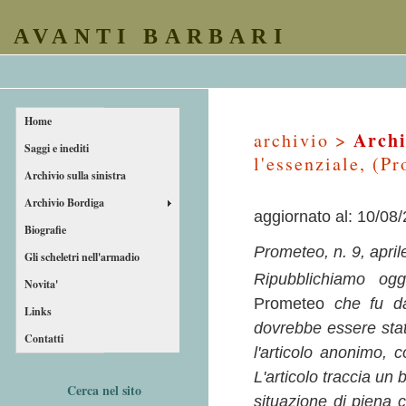
AVANTI BARBARI
Home
Archi
archivio >
Saggi e inediti
l'essenziale, (P
Archivio sulla sinistra
Archivio Bordiga
aggiornato al: 10/08
Biografie
Prometeo, n. 9, apri
Gli scheletri nell'armadio
Ripubblichiamo ogg
Novita'
Prometeo
che fu dal
Links
dovrebbe essere sta
Contatti
l'articolo anonimo, c
L'articolo traccia un
Cerca nel sito
situazione di piena c