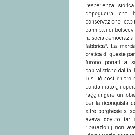
l'esperienza storica
dopoguerra che ha
conservazione capit
cannibali di bolscev
la socialdemocrazia t
fabbrica". La marci
pratica di queste par
furono portati a s
capitalistiche dal fal
Risultò così chiaro
condannato gli operai
raggiungere un obie
per la riconquista d
altre borghesie si s
aveva dovuto far f
riparazioni) non av