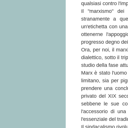
qualsiasi contro l'im
Il "marxismo" dei r
stranamente a quel
un'etichetta con una
ottenerne l'appogg
progresso degno dei p
Ora, per noi, il mar
dialettico, sotto il tr
studio della fase at
Marx è stato l'uomo pi
limitano, sia per pi
prendere una conclus
privato del XIX seco
sebbene le sue con
l'accessorio di un
l'essenziale del trad
Il sindacalismo rivolu