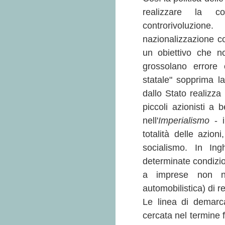
realizzare la con
controrivoluzio
nazionalizzazione c
un obiettivo che n
grossolano errore c
statale" sopprima l
dallo Stato realizza
piccoli azionisti a
nell'
Imperialismo
- i
totalità delle azion
socialismo. In Ing
determinate condizi
a imprese non nazi
automobilistica) di r
Le linea di demarc
cercata nel termine f