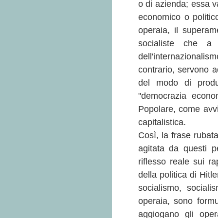
o di azienda; essa va
economico o politic
operaia, il superam
socialiste che a 
dell'internazionalis
contrario, servono a
del modo di produ
"democrazia econom
Popolare, come avvie
capitalistica.
Così, la frase rubata 
agitata da questi p
riflesso reale sui r
della politica di Hit
socialismo, sociali
operaia, sono formu
aggiogano gli opera