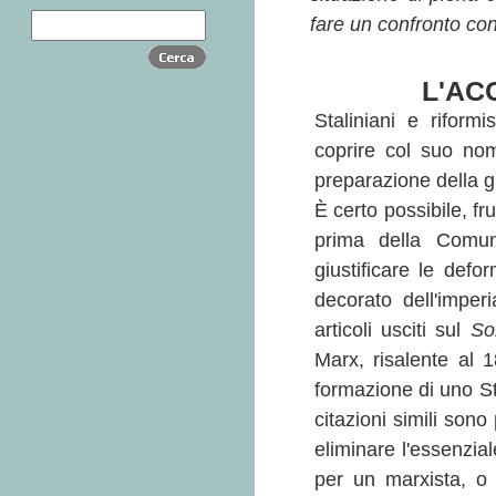
fare un confronto con 
L'AC
Staliniani e riform
coprire col suo nom
preparazione della g
È certo possibile, fr
prima della Comun
giustificare le defo
decorato dell'imper
articoli usciti sul
So
Marx, risalente al 1
formazione di uno St
citazioni simili sono
eliminare l'essenzia
per un marxista, o 