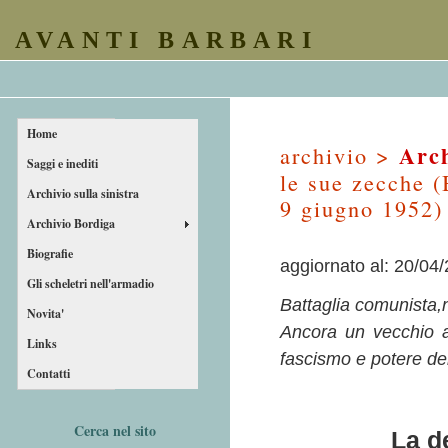
AVANTI BARBARI
Home
Arch
archivio >
Saggi e inediti
le sue zecche (
Archivio sulla sinistra
9 giugno 1952)
Archivio Bordiga
Biografie
aggiornato al: 20/04
Gli scheletri nell'armadio
Battaglia comunista,
Novita'
Ancora un vecchio a
Links
fascismo e potere del
Contatti
Cerca nel sito
La d