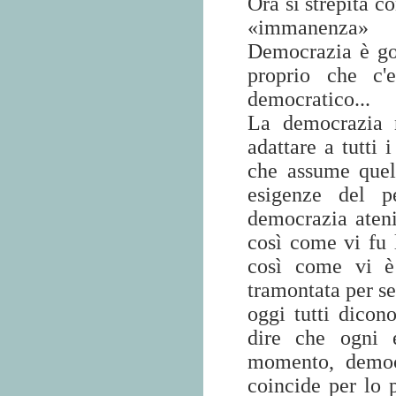
Ora si strepita c
«immanenza» a
Democrazia è go
proprio che c'e
democratico...
La democrazia 
adattare a tutti 
che assume quel
esigenze del p
democrazia ateni
così come vi fu 
così come vi è 
tramontata per s
oggi tutti dicono
dire che ogni e
momento, democ
coincide per lo 