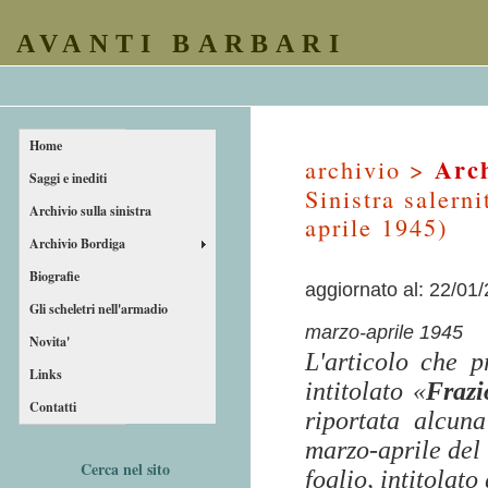
AVANTI BARBARI
Home
Arch
archivio >
Saggi e inediti
Sinistra salern
Archivio sulla sinistra
aprile 1945)
Archivio Bordiga
Biografie
aggiornato al: 22/01
Gli scheletri nell'armadio
marzo-aprile 1945
Novita'
L'articolo che 
Links
intitolato «
Frazi
Contatti
riportata alcun
marzo-aprile del 
Cerca nel sito
foglio, intitolato