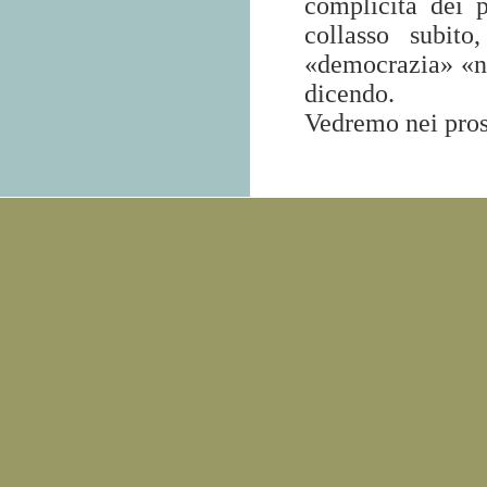
complicità dei p
collasso subito
«democrazia» «non
dicendo.
Vedremo nei pros