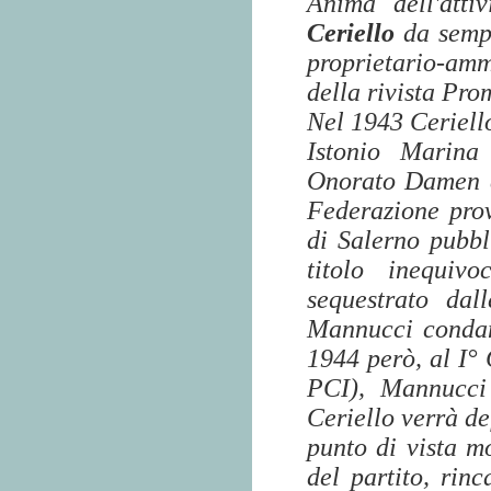
Anima dell'atti
Ceriello
da sempr
proprietario-am
della rivista Pro
Nel 1943 Ceriell
Istonio Marina
Onorato Damen e 
Federazione pro
di Salerno pubbl
titolo inequiv
sequestrato dal
Mannucci condan
1944 però, al I°
PCI), Mannucci 
Ceriello verrà de
punto di vista m
del partito, rin