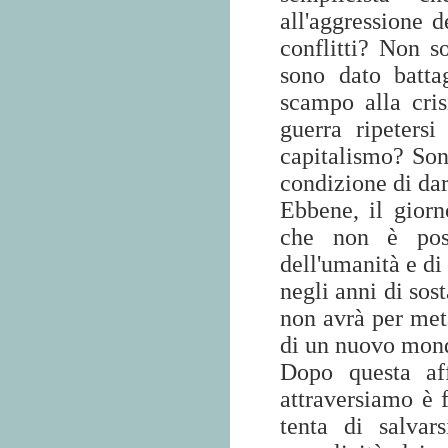
all'aggressione 
conflitti? Non s
sono dato batta
scampo alla cris
guerra ripeters
capitalismo? Son
condizione di dar
Ebbene, il giorn
che non è possi
dell'umanità e di
negli anni di sost
non avrà per meta
di un nuovo mond
Dopo questa aff
attraversiamo è 
tenta di salvar