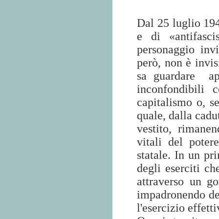
Dal 25 luglio 194
e di «antifasc
personaggio invi
però, non è invis
sa guardare
a
inconfondibili c
capitalismo o, se
quale, dalla cadu
vestito, rimanen
vitali del potere
statale. In un p
degli eserciti ch
attraverso un g
impadronendo dell
l'esercizio effett