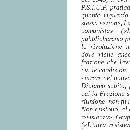
P.S.I.U.P, pratic
quanto riguarda
stessa sezione, l'
comunista» («
pubblicheremo pro
la rivoluzione 
dove viene ancor
frazione che lav
cui le condizioni
entrare nel nuovo 
Diciamo subito, 
cui la Frazione s
riunione, non fu
Non esistono, al 
resistenza», Gra
(«L'altra resiste