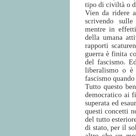
tipo di civiltà o d
Vien da ridere a
scrivendo sulle
mentre in effett
della umana attiv
rapporti scaturen
guerra è finita co
del fascismo. Ed
liberalismo o è
fascismo quando i
Tutto questo beni
democratico ai fi
superata ed esaur
questi concetti 
del tutto esterio
di stato, per il s
altro che un me