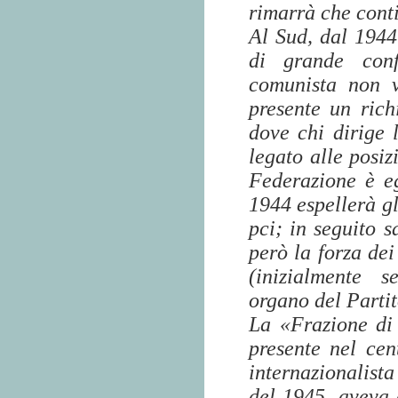
rimarrà che conti
Al Sud, dal 1944
di grande conf
comunista non v
presente un rich
dove chi dirige
legato alle posi
Federazione è e
1944 espellerà gl
pci; in seguito 
però la forza dei
(inizialmente s
organo del Parti
La «Frazione di S
presente nel cen
internazionalista
del 1945, aveva 