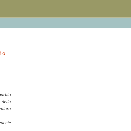
lio
artito
 della
(allora
edente