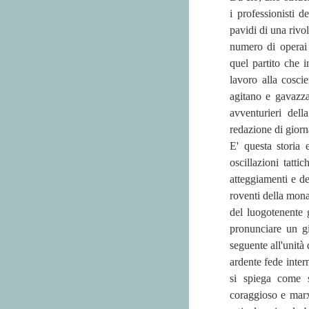
i professionisti d
pavidi di una rivo
numero di operai 
quel partito che 
lavoro alla coscie
agitano e gavazzan
avventurieri dell
redazione di giorn
E' questa storia 
oscillazioni tatti
atteggiamenti e d
roventi della mona
del luogotenente 
pronunciare un gi
seguente all'unità
ardente fede inter
si spiega come s
coraggioso e marx