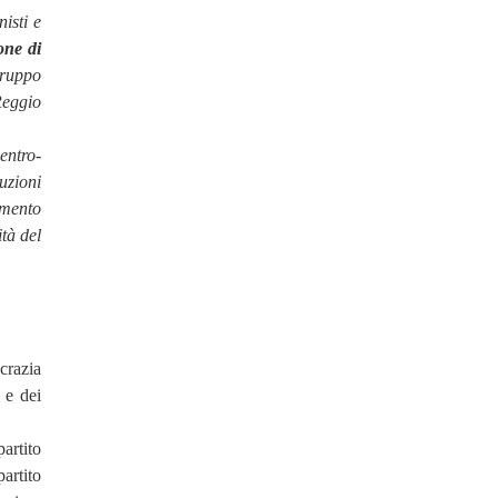
isti e
one di
ruppo
Reggio
centro-
uzioni
omento
ità del
crazia
 e dei
artito
artito