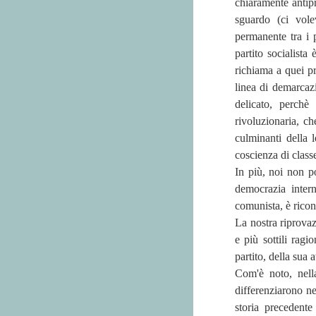
chiaramente antip
sguardo (ci vole
permanente tra i pa
partito socialista
richiama a quei pr
linea di demarcazi
delicato, perchè 
rivoluzionaria, c
culminanti della 
coscienza di classe
In più, noi non po
democrazia intern
comunista, è ricono
La nostra riprovaz
e più sottili ragi
partito, della sua 
Com'è noto, nella 
differenziarono ne
storia precedente 