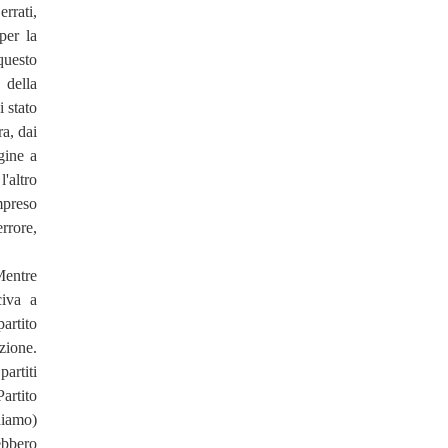
rrati,
per la
questo
e della
i stato
ra, dai
gine a
l'altro
ompreso
errore,
 Mentre
civa a
artito
zione.
artiti
Partito
diamo)
ebbero