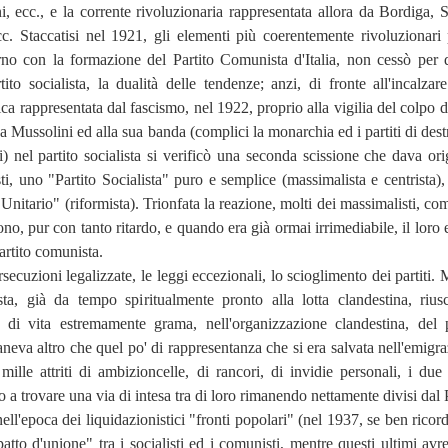
, ecc., e la corrente rivoluzionaria rappresentata allora da Bordiga, Se
cc. Staccatisi nel 1921, gli elementi più coerentemente rivoluzionari 
rno con la formazione del Partito Comunista d'Italia, non cessò per 
rtito socialista, la dualità delle tendenze; anzi, di fronte all'incalzar
ica rappresentata dal fascismo, nel 1922, proprio alla vigilia del colpo d
 a Mussolini ed alla sua banda (complici la monarchia ed i partiti di dest
ri) nel partito socialista si verificò una seconda scissione che dava ori
sti, uno "Partito Socialista" puro e semplice (massimalista e centrista), 
a Unitario" (riformista). Trionfata la reazione, molti dei massimalisti, c
arono, pur con tanto ritardo, e quando era già ormai irrimediabile, il loro 
artito comunista.
secuzioni legalizzate, le leggi eccezionali, lo scioglimento dei partiti.
sta, già da tempo spiritualmente pronto alla lotta clandestina, rius
 di vita estremamente grama, nell'organizzazione clandestina, del p
aneva altro che quel po' di rappresentanza che si era salvata nell'emigra
mille attriti di ambizioncelle, di rancori, di invidie personali, i due p
no a trovare una via di intesa tra di loro rimanendo nettamente divisi dal 
ll'epoca dei liquidazionistici "fronti popolari" (nel 1937, se ben ricor
atto d'unione" tra i socialisti ed i comunisti, mentre questi ultimi avr