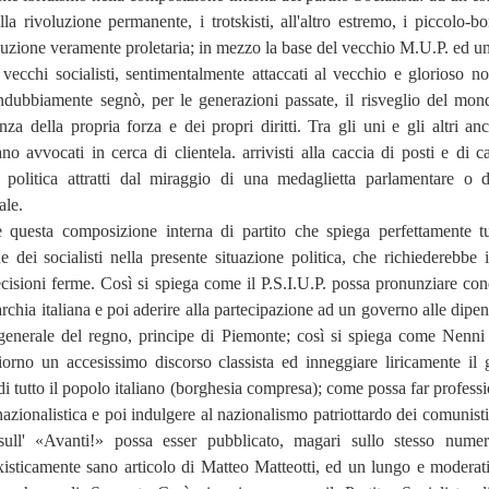
ella rivoluzione permanente, i trotskisti, all'altro estremo, i piccolo-b
luzione veramente proletaria; in mezzo la base del vecchio M.U.P. ed un
vecchi socialisti, sentimentalmente attaccati al vecchio e glorioso n
indubbiamente segnò, per le generazioni passate, il risveglio del mon
nza della propria forza e dei propri diritti. Tra gli uni e gli altri anc
o avvocati in cerca di clientela. arrivisti alla caccia di posti e di ca
a politica attratti dal miraggio di una medaglietta parlamentare o 
ale.
e questa composizione interna di partito che spiega perfettamente tu
che dei socialisti nella presente situazione politica, che richiederebbe 
ecisioni ferme. Così si spiega come il P.S.I.U.P. possa pronunziare co
rchia italiana e poi aderire alla partecipazione ad un governo alle dipe
generale del regno, principe di Piemonte; così si spiega come Nenni
orno un accesissimo discorso classista ed inneggiare liricamente il 
 di tutto il popolo italiano (borghesia compresa); come possa far profess
nazionalistica e poi indulgere al nazionalismo patriottardo dei comunisti
ull' «Avanti!» possa esser pubblicato, magari sullo stesso nume
isticamente sano articolo di Matteo Matteotti, ed un lungo e moderat