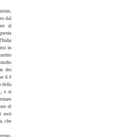
zione,
ro dal
are al
questa
Italia
amo in
artito
 molto
ie dei
se li è
 della
, e si
entare
one di
i suoi
ta, che
tremo,