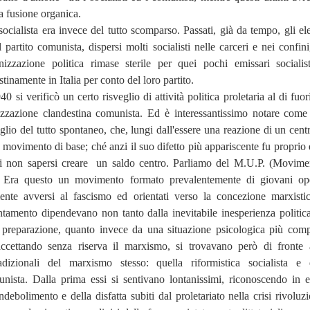
a fusione organica.
to socialista era invece del tutto scomparso. Passati, già da tempo, gli e
 partito comunista, dispersi molti socialisti nelle carceri e nei confini
nizzazione politica rimase sterile per quei pochi emissari socialis
tinamente in Italia per conto del loro partito.
0 si verificò un certo risveglio di attività politica proletaria al di fuor
izzazione clandestina comunista. Ed è interessantissimo notare come 
veglio del tutto spontaneo, che, lungi dall'essere una reazione di un cent
movimento di base; ché anzi il suo difetto più appariscente fu proprio 
i non sapersi creare
un saldo centro. Parliamo del M.U.P. (Movime
). Era questo un movimento formato prevalentemente di giovani op
mente avversi al fascismo ed orientati verso la concezione marxisti
entamento dipendevano non tanto dalla inevitabile inesperienza politic
preparazione, quanto invece da una situazione psicologica più comp
accettando senza riserva il marxismo, si trovavano però di fronte
radizionali del marxismo stesso: quella riformistica socialista e 
unista. Dalla prima essi si sentivano lontanissimi, riconoscendo in e
ndebolimento e della disfatta subiti dal proletariato nella crisi rivoluz