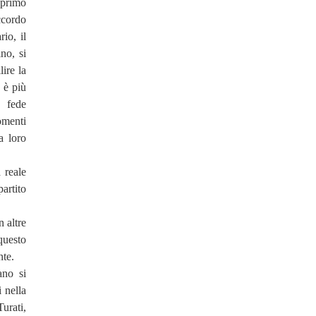
 primo
ccordo
rio, il
no, si
ire la
 è più
a fede
omenti
a loro
 reale
artito
 altre
questo
nte.
ano si
 nella
urati,