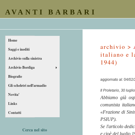
AVANTI BARBARI
Home
archivio >
Saggi e inediti
italiano e 
Archivio sulla sinistra
1944)
Archivio Bordiga
Biografie
aggiornato al: 04/02
Gli scheletri nell'armadio
Il Proletario, 30 lugl
Novita'
Abbiamo già ospi
Links
comunista italian
«Frazione di Sinis
Contatti
PSIUP).
Se l'articolo dedi
Cerca nel sito
e cioè del luglio 