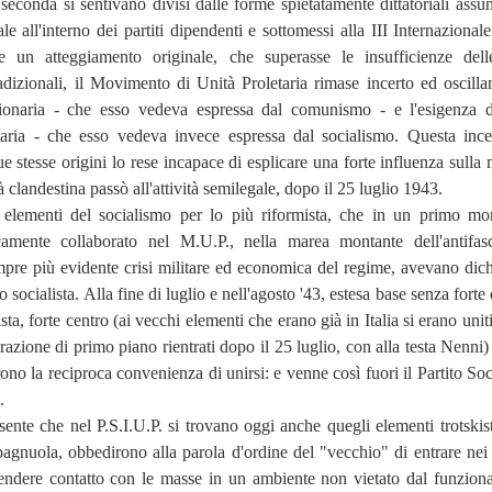
 seconda si sentivano divisi dalle forme spietatamente dittatoriali assun
e all'interno dei partiti dipendenti e sottomessi alla III Internazional
 un atteggiamento originale, che superasse le insufficienze del
adizionali, il Movimento di Unità Proletaria rimase incerto ed oscillan
uzionaria - che esso vedeva espressa dal comunismo - e l'esigenza 
aria - che esso vedeva invece espressa dal socialismo. Questa ince
ue stesse origini lo rese incapace di esplicare una forte influenza sulla
à clandestina passò all'attività semilegale, dopo il 25 luglio 1943.
i elementi del socialismo per lo più riformista, che in un primo m
amente collaborato nel M.U.P., nella marea montante dell'antifas
mpre più evidente crisi militare ed economica del regime, avevano dich
ito socialista. Alla fine di luglio e nell'agosto '43, estesa base senza forte
lista, forte centro (ai vecchi elementi che erano già in Italia si erano unit
razione di primo piano rientrati dopo il 25 luglio, con alla testa Nenni)
rono la reciproca convenienza di unirsi: e venne così fuori il Partito Soc
.
ente che nel P.S.I.U.P. si trovano oggi anche quegli elementi trotskist
pagnuola, obbedirono alla parola d'ordine del "vecchio" di entrare nei p
iprendere contatto con le masse in un ambiente non vietato dal funzion