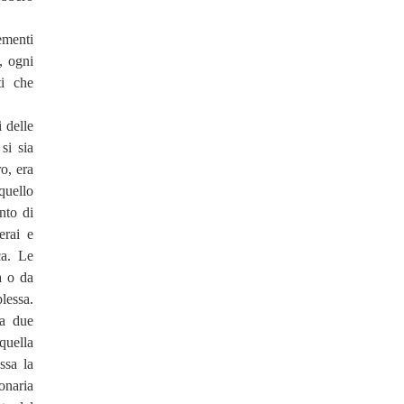
lementi
, ogni
ti che
i delle
si sia
ro, era
quello
nto di
erai e
ca. Le
a o da
lessa.
 a due
quella
ssa la
ionaria