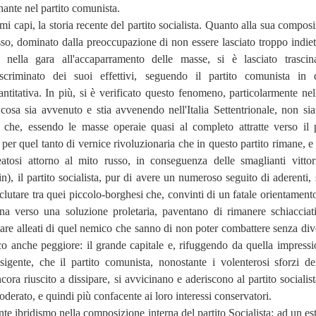
ante nel partito comunista.
i capi, la storia recente del partito socialista. Quanto alla sua composi
so, dominato dalla preoccupazione di non essere lasciato troppo indiet
a nella gara all'accaparramento delle masse, si è lasciato trascin
scriminato dei suoi effettivi, seguendo il partito comunista in 
titativa. In più, si è verificato questo fenomeno, particolarmente nell'
cosa sia avvenuto e stia avvenendo nell'Italia Settentrionale, non si
): che, essendo le masse operaie quasi al completo attratte verso il p
per quel tanto di vernice rivoluzionaria che in questo partito rimane, e
eatosi attorno al mito russo, in conseguenza delle smaglianti vittor
in), il partito socialista, pur di avere un numeroso seguito di aderenti, 
clutare tra quei piccolo-borghesi che, convinti di un fatale orientamento
iana verso una soluzione proletaria, paventano di rimanere schiacciati
tare alleati di quel nemico che sanno di non poter combattere senza div
o anche peggiore: il grande capitale e, rifuggendo da quella impressi
sigente, che il partito comunista, nonostante i volenterosi sforzi de
ncora riuscito a dissipare, si avvicinano e aderiscono al partito socialis
derato, e quindi più confacente ai loro interessi conservatori.
nte ibridismo nella composizione interna del partito Socialista: ad un es