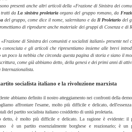
sono presenti anche altri articoli della «Frazione di Sinistra dei comun
» tratti da
La sinistra proletaria
organo del gruppo romano, da
Frazi
na
del gruppo, come dice il nome, salernitano e da
Il Proletario
del g
promettiamo di riprodurre anche materiale dei gruppi di Cosenza e di 
 «Frazione di Sinistra dei comunisti e socialisti italiani» presente nel 
 conosciuta e gli articoli che ripresentiamo insieme alle brevi introd
 un poco la nebbia che circonda questa pagina di storia e siano il m
iscrittura, come già abbiamo detto, della genesi e dei primi anni di attiv
 Internazionalista.
partito socialista italiano e la rivoluzione marxista
ente abbiamo definito il nostro atteggiamento nei confronti della demo
gliamo affrontare l'esame, molto più difficile e delicato, dell'essenza
ali del partito socialista italiano cosiddetto di unità proletaria.
detto, è molto più difficile e delicato. La ragione è evidente: il p
iano
è un partito essenzialmente borghese e reazionario; è un p