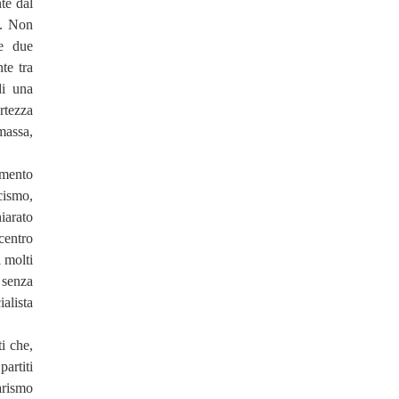
te dal
e. Non
le due
te tra
di una
rtezza
 massa,
omento
cismo,
iarato
 centro
i molti
 senza
ialista
i che,
artiti
arismo