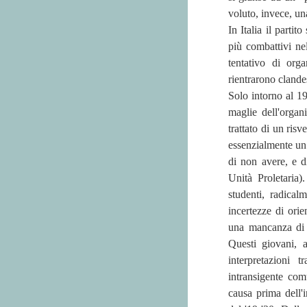
voluto, invece, un
In Italia il parti
più combattivi nel
tentativo di orga
rientrarono clandes
Solo intorno al 194
maglie dell'organ
trattato di un ris
essenzialmente un 
di non avere, e d
Unità Proletaria
studenti, radical
incertezze di ori
una mancanza di 
Questi giovani, 
interpretazioni t
intransigente com
causa prima dell'i