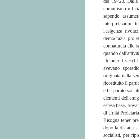
del '19-'20. Dalla
comunismo ufficial
sapendo assumere
interpretazioni
tr
l'esigenza rivol
democrazia prolet
connaturata alle s
quando dall'attivit
Intanto i vecch
avevano sporadic
originata dalla se
ricostituito il part
ed il partito socia
elementi dell'emig
estesa base, trova
di Unità Proletaria
Bisogna tener pres
dopo la disfatta s
socialisti, per r