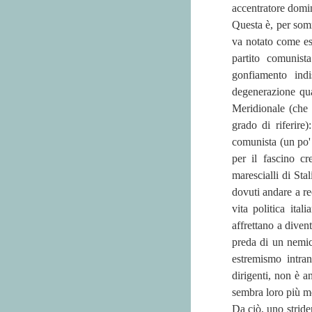
accentratore domin
Questa è, per somm
va notato come es
partito comunist
gonfiamento indi
degenerazione quan
Meridionale (che 
grado di riferire
comunista (un po' 
per il fascino cr
marescialli di Stal
dovuti andare a re
vita politica ital
affrettano a diven
preda di un nemic
estremismo intran
dirigenti, non è a
sembra loro più mo
Da ciò, uno stride