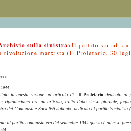
Archivio sulla sinistra
>Il partito socialista
la rivoluzione marxista (Il Proletario, 30 lug
/2008
io 1944
tato in questa sezione un articolo di
Il Proletario
dedicato al p
o; riproduciamo ora un articolo, tratto dallo stesso giornale, foglio
tra dei Comunisti e Socialisti italiani», dedicato al partito Socialista 
cato al partito comunista era del settembre 1944 questo è ad esso prec
1944.