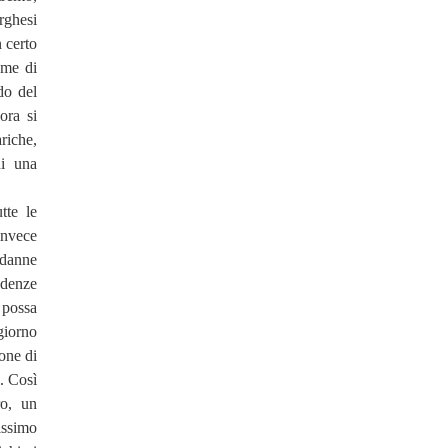
orghesi
 certo
ome di
do del
ora si
riche,
di una
tte le
invece
ndanne
ndenze
 possa
giorno
ione di
. Così
ro, un
issimo