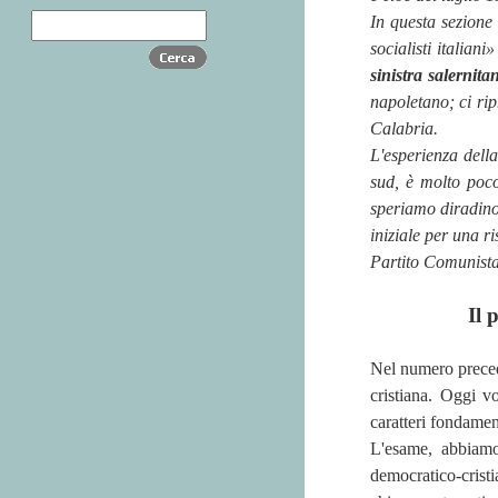
In questa sezione 
socialisti italiani
sinistra salernita
napoletano; ci ri
Calabria.
L'esperienza della
sud, è molto poco
speriamo diradino
iniziale per una r
Partito Comunista
Il 
Nel numero preced
cristiana. Oggi vo
caratteri fondament
L'esame, abbiamo 
democratico-crist