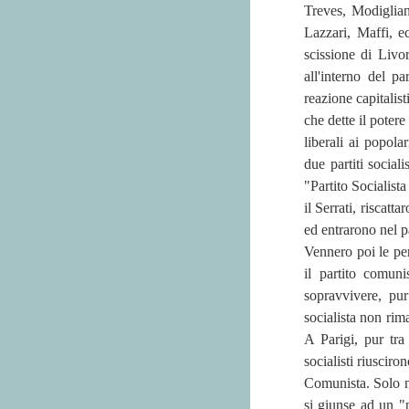
Treves, Modigliani
Lazzari, Maffi, e
scissione di Livo
all'interno del pa
reazione capitalist
che dette il potere
liberali ai popola
due partiti sociali
"Partito Socialist
il Serrati, riscatt
ed entrarono nel p
Vennero poi le per
il partito comuni
sopravvivere, pur
socialista non rim
A Parigi, pur tra 
socialisti riusciro
Comunista. Solo ne
si giunse ad un "p