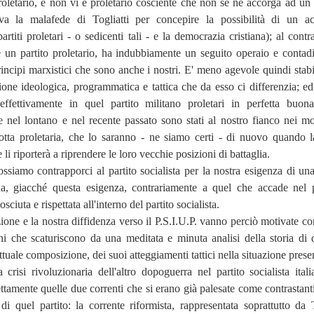
roletario, e non vi è proletario cosciente che non se ne accorga ad un
va la malafede di Togliatti per concepire la possibilità di un a
rtiti proletari - o sedicenti tali - e la democrazia cristiana); al contra
 è un partito proletario, ha indubbiamente un seguito operaio e contadi
incipi marxistici che sono anche i nostri. E' meno agevole quindi stabil
one ideologica, programmatica e tattica che da esso ci differenzia; ed
effettivamente in quel partito militano proletari in perfetta buon
he nel lontano e nel recente passato sono stati al nostro fianco nei m
lotta proletaria, che lo saranno - ne siamo certi - di nuovo quando l
 li riporterà a riprendere le loro vecchie posizioni di battaglia.
ssiamo contrapporci al partito socialista per la nostra esigenza di una
a, giacché questa esigenza, contrariamente a quel che accade nel p
sciuta e rispettata all'interno del partito socialista.
ione e la nostra diffidenza verso il P.S.I.U.P. vanno perciò motivate con
oni che scaturiscono da una meditata e minuta analisi della storia di 
attuale composizione, dei suoi atteggiamenti tattici nella situazione prese
crisi rivoluzionaria dell'altro dopoguerra nel partito socialista itali
ttamente quelle due correnti che si erano già palesate come contrastanti
di quel partito: la corrente riformista, rappresentata soprattutto da T