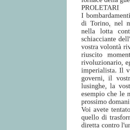
PROLETARI
I bombardamenti
di Torino, nel 
nella lotta co
schiacciante dell
vostra volontà ri
riuscito moment
rivoluzionario, e
imperialista. Il 
governi, il vos
lusinghe, la vost
esempio che le m
prossimo domani
Voi avete tentat
quello di trasfor
diretta contro l'