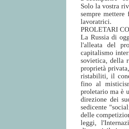
Solo la vostra ri
sempre mettere f
lavoratrici.
PROLETARI C
La Russia di ogg
l'alleata del p
capitalismo inter
sovietica, della 
proprietà privata
ristabiliti, il c
fino al mistici
proletario ma è u
direzione dei suo
sedicente "social
delle competizion
leggi, l'Intern