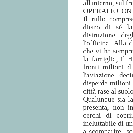
all'interno, sul f
OPERAI E CON
Il rullo compre
dietro di sé l
distruzione de
l'officina. Alla 
che vi ha sempre 
la famiglia, il 
fronti milioni d
l'aviazione dec
disperde milioni 
città rase al suolo
Qualunque sia l
presenta, non i
cerchi di copri
ineluttabile di u
a scomparire
so