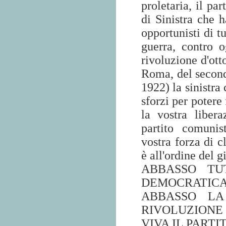
proletaria, il pa
di Sinistra che h
opportunisti di tu
guerra, contro 
rivoluzione d'ott
Roma, del second
1922) la sinistra
sforzi per potere 
la vostra liber
partito comunis
vostra forza di c
è all'ordine del g
ABBASSO TU
DEMOCRATICA
ABBASSO LA
RIVOLUZIONE
VIVA IL PART