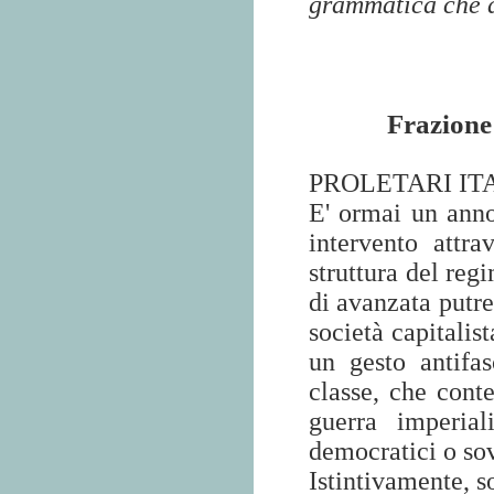
grammatica che a
Frazione
PROLETARI IT
E' ormai un anno
intervento attra
struttura del reg
di avanzata putre
società capitalis
un gesto antifa
classe, che conte
guerra imperial
democratici o sov
Istintivamente, s