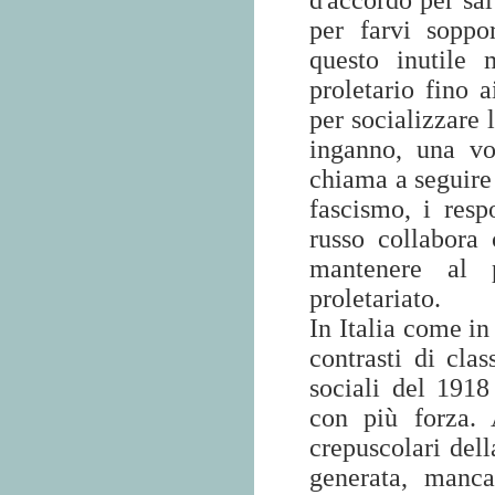
d'accordo per sal
per farvi soppo
questo inutile 
proletario fino 
per socializzare 
inganno, una vo
chiama a seguire 
fascismo, i res
russo collabora
mantenere al p
proletariato.
In Italia come in 
contrasti di cla
sociali del 191
con più forza.
crepuscolari dell
generata, manca 