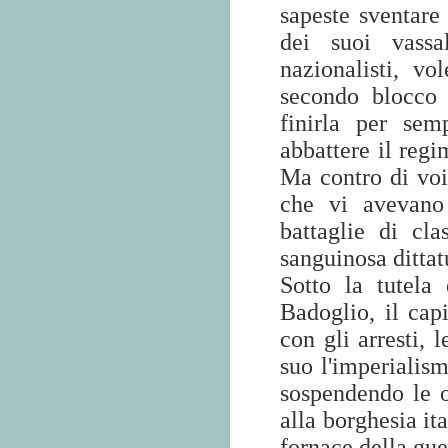
sapeste sventare
dei suoi vassal
nazionalisti, vo
secondo blocco 
finirla per sem
abbattere il regi
Ma contro di voi 
che vi avevano 
battaglie di cl
sanguinosa dittatu
Sotto la tutela 
Badoglio, il capi
con gli arresti, l
suo l'imperialis
sospendendo le o
alla borghesia ita
fornace della gue