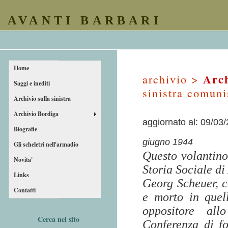
AVANTI BARBARI
Home
Arch
archivio >
Saggi e inediti
sinistra comuni
Archivio sulla sinistra
Archivio Bordiga
aggiornato al: 09/03
Biografie
giugno 1944
Gli scheletri nell'armadio
Questo volantino 
Novita'
Storia Sociale d
Links
Georg Scheuer, c
Contatti
e morto in quel
oppositore all
Cerca nel sito
Conferenza di f