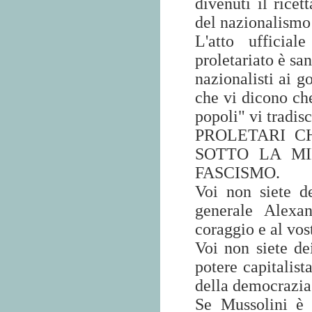
divenuti il ricet
del nazionalismo
L'atto ufficial
proletariato è sa
nazionalisti ai 
che vi dicono che
popoli" vi tradis
PROLETARI C
SOTTO LA MI
FASCISMO.
Voi non siete de
generale Alexa
coraggio e al vost
Voi non siete dei
potere capitalist
della democrazia
Se Mussolini è 