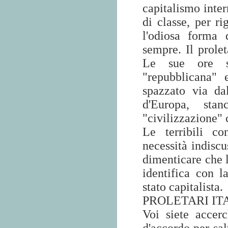
capitalismo inter
di classe, per ri
l'odiosa forma 
sempre. Il prolet
Le sue ore son
"repubblicana" 
spazzato via dal
d'Europa, sta
"civilizzazione" c
Le terribili co
necessità indiscu
dimenticare che l
identifica con l
stato capitalista.
PROLETARI ITA
Voi siete accer