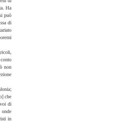
elli di
ta. Ha
si può
ssa di
ariato
eoremi
ricoli,
 conto
ciò non
ezione
lonia;
lo] che
voi di
e onde
sti in