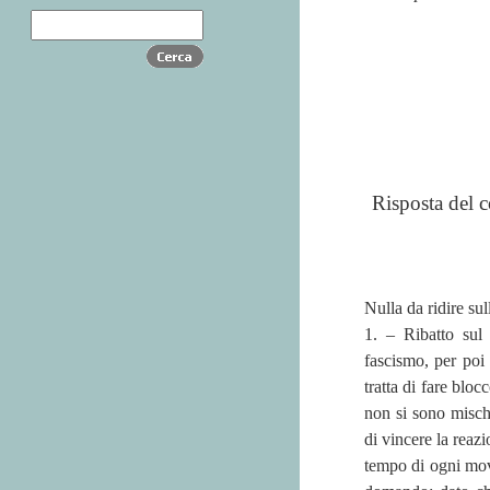
Risposta del c
Nulla da ridire sul
1. – Ribatto sul 
fascismo, per poi 
tratta di fare blo
non si sono mischi
di vincere la reazi
tempo di ogni mov