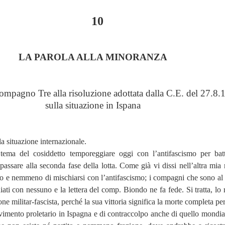
10
LA PAROLA ALLA MINORANZA
ompagno Tre alla risoluzione adottata dalla C.E. del 27.8.
sulla situazione in Ispana
la situazione internazionale.
tema del cosiddetto temporeggiare oggi con l’antifascismo per batt
passare alla seconda fase della lotta. Come già vi dissi nell’altra mia 
cco e nemmeno di mischiarsi con l’antifascismo; i compagni che sono al 
ati con nessuno e la lettera del comp. Biondo ne fa fede. Si tratta, lo r
one militar-fascista, perché la sua vittoria significa la morte completa pe
imento proletario in Ispagna e di contraccolpo anche di quello mondia