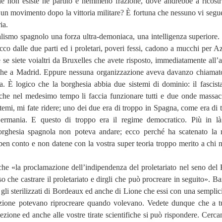
 non esiste né partito e nemmeno frazione, dove andrebbe a ricostr
 un movimento dopo la vittoria militare? È fortuna che nessuno vi segue
ia.
alismo spagnolo una forza ultra-demoniaca, una intelligenza superiore. I
acco dalle due parti ed i proletari, poveri fessi, cadono a mucchi per A
e siete voialtri da Bruxelles che avete risposto, immediatamente all’a
 che a Madrid. Eppure nessuna organizzazione aveva davanzo chiamat
ta. È logico che la borghesia abbia due sistemi di dominio: il fascista
he nel medesimo tempo li faccia funzionare tutti e due onde massacr
atemi, mi fate ridere; uno dei due era di troppo in Spagna, come era di 
Germania. E questo di troppo era il regime democratico. Più in là
orghesia spagnola non poteva andare; ecco perché ha scatenato la r
 ben conto e non datene con la vostra super teoria troppo merito a chi 
che «la proclamazione dell’indipendenza del proletariato nel seno del 
so che castrare il proletariato e dirgli che può procreare in seguito». B
gli sterilizzati di Bordeaux ed anche di Lione che essi con una semplic
zione potevano riprocreare quando volevano. Vedete dunque che a tu
ezione ed anche alle vostre tirate scientifiche si può rispondere. Cerca