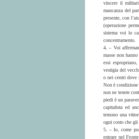
vincere il milita
mancanza del parti
presente, con l’ai
(operazione perme
sistema voi lo ca
concentramento.
4. – Voi afferma
masse non hanno p
essi espropriano,
vestigia del vecc
o nei centri dove 
Non è condizione n
non ne tenete conto
piedi è un paraven
capitalista ed an
temono una vittori
ogni costo che gli
5. – Io, come pu
entrare nel Front