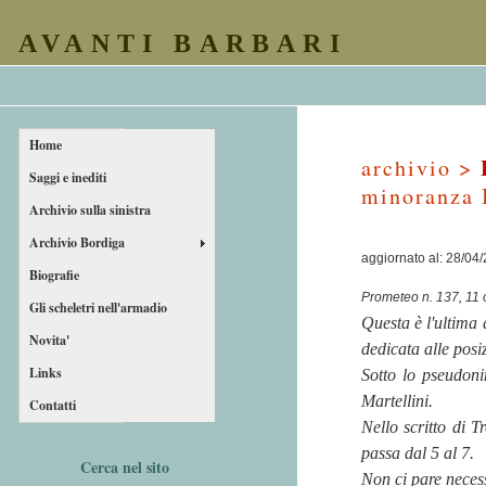
AVANTI BARBARI
Home
archivio >
Saggi e inediti
minoranza I
Archivio sulla sinistra
Archivio Bordiga
aggiornato al: 28/04
Biografie
Prometeo n. 137, 11 
Gli scheletri nell'armadio
Questa è l'ultima 
Novita'
dedicata alle posi
Links
Sotto lo pseudon
Martellini.
Contatti
Nello scritto di 
passa dal 5 al 7.
Cerca nel sito
Non ci pare nece