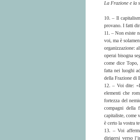
La Frazione e la 
10. – Il capitalis
provano. I fatti di
11. – Non esiste n
voi, ma è solamen
organizzazione: al
operai bisogna seg
come dice Topo, g
fatta nei luoghi a
della Frazione di
12. – Voi dite: «
elementi che romp
fortezza del nemi
compagni della f
capitaliste, come v
è certo la vostra 
13. – Voi afferm
dirigersi verso l’