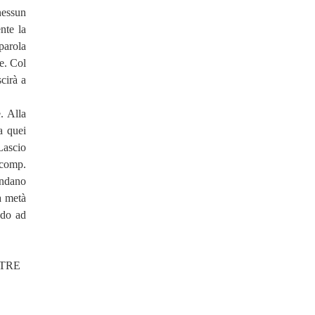
nessun
nte la
parola
e. Col
cirà a
. Alla
a quei
Lascio
 comp.
andano
a metà
ndo ad
TRE