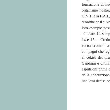
formazione di nu
organismo nostro,
C.N.T. e la F.A.I.
d’ordine così al 
loro esempio posso
sfondare. L’esemp
14 e 15. – Credo 
vostra scomunica 
compagni che rego
ai cekisti del g
Candiani e di in
espulsioni prima d
della Federazione.
una lotta decisa c