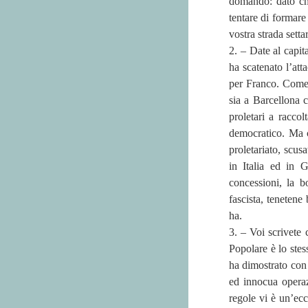
domando: dato che
tentare di formare
vostra strada settar
2. – Date al capit
ha scatenato l’att
per Franco. Come s
sia a Barcellona
proletari a raccol
democratico. Ma c
proletariato, scus
in Italia ed in 
concessioni, la b
fascista, tenetene
ha.
3. – Voi scrivete 
Popolare è lo stes
ha dimostrato con 
ed innocua opera
regole vi è un’ecc