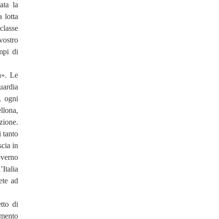
ata la
 lotta
classe
vostro
mpi di
a». Le
uardia
, ogni
llona,
azione.
 tanto
scia in
overno
Italia
ete ad
tto di
omento