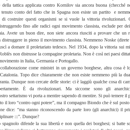
e della tattica applicata contro Kornilov sia ancora buona (checché n
 tenuto conto del fatto che in Spagna non esiste un partito
e nemme
a di costruire questi organismi se si vuole la vittoria rivoluzionari. 
 distruggendo fino alle radici ogni movimento classista, esclude per dei 
aia. Avete un buon dire, non siete ancora riusciti a provare che un 
 distruggere in pieno il movimento classista. Nemmeno Noske (direte
riuscì a domare il proletariato tedesco. Nel 1934, dopo la vittoria sui m
 Roblès non distrusse la compagine proletaria. Non è così nei paesi dittat
movimento in Italia, Germania e Portogallo.
 collaborazione come ministri in un governo borghese, altra cosa è lo
n Catalonia. Topo dice chiaramente che non esiste nemmeno più la dual
franta. Dunque non cercate delle storie: ci è laggiù qualche cosa di cam
pertamente. È da rivoluzionari. Ma siccome sono gli anarchic
stro settarismo vi porta a mentire sapendo di mentire. Si può temere il 
ato il loro “contro ogni potere”, ma il compagno Biondo che è sul posto
ne dice: “ma stanno riconoscendo da parte loro (gli anarchici) il pri
iplinare :::”. Dunque?
to spagnolo difende la sua libertà e non quella dei borghesi; si batte so