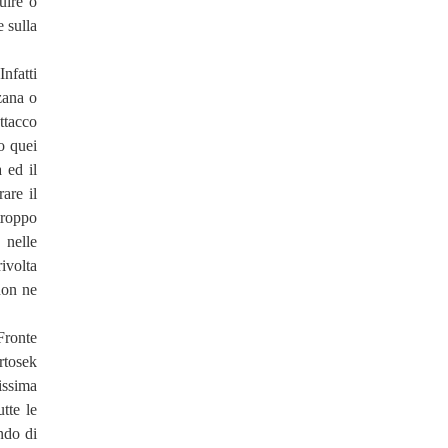
uire o
 sulla
nfatti
zana o
ttacco
o quei
 ed il
are il
troppo
 nelle
ivolta
non ne
Fronte
artosek
issima
tte le
ndo di