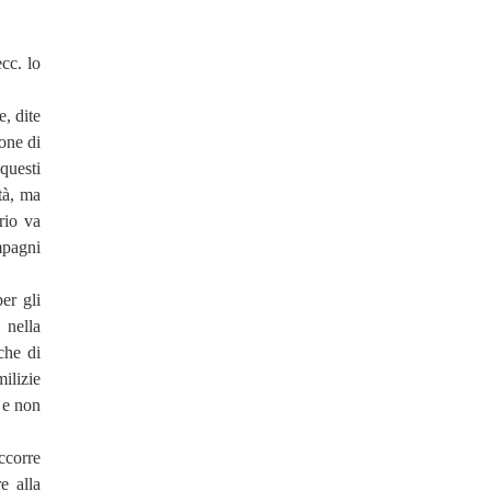
ecc. lo
, dite
one di
questi
tà, ma
rio va
mpagni
er gli
 nella
che di
ilizie
i e non
ccorre
e alla