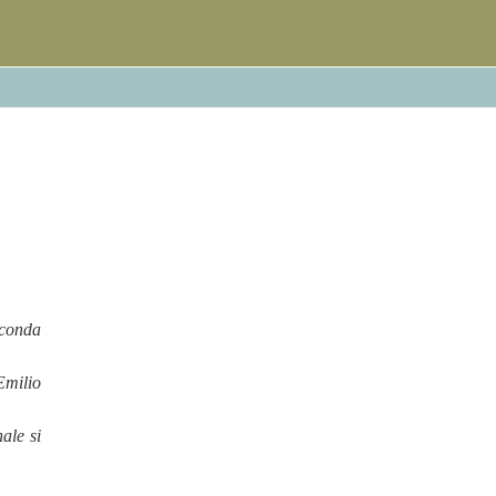
econda
Emilio
ale si