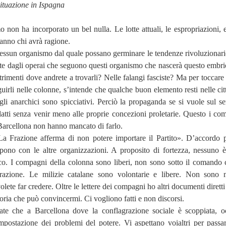
situazione in Ispagna
mo non ha incorporato un bel nulla. Le lotte attuali, le espropriazioni, 
ranno chi avrà ragione.
essun organismo dal quale possano germinare le tendenze rivoluzionarie
te dagli operai che seguono questi organismo che nascerà questo embri
trimenti dove andrete a trovarli? Nelle falangi fasciste? Ma per toccare 
uirli nelle colonne, s’intende che qualche buon elemento resti nelle cit
li anarchici sono spicciativi. Perciò la propaganda se si vuole sul se
datti senza venir meno alle proprie concezioni proletarie. Questo i co
 Barcellona non hanno mancato di farlo.
La Frazione afferma di non potere importare il Partito». D’accordo p
ono con le altre organizzazioni. A proposito di fortezza, nessuno è
co. I compagni della colonna sono liberi, non sono sotto il comando 
razione. Le milizie catalane sono volontarie e libere. Non sono m
olete far credere. Oltre le lettere dei compagni ho altri documenti dirett
teoria che può convincermi. Ci vogliono fatti e non discorsi.
ate che a Barcellona dove la conflagrazione sociale è scoppiata, o
impostazione dei problemi del potere. Vi aspettano voialtri per passar