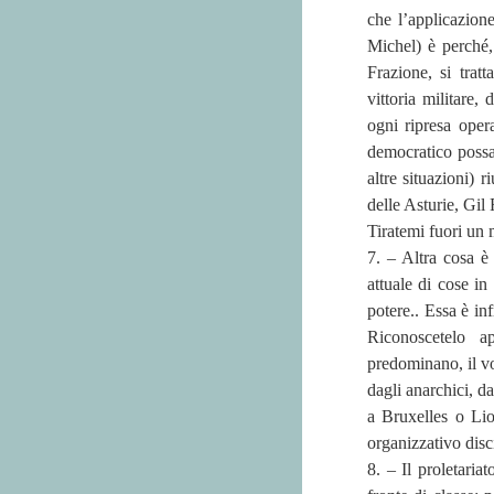
che l’applicazion
Michel) è perché,
Frazione, si tratt
vittoria militare,
ogni ripresa oper
democratico possa
altre situazioni) 
delle Asturie, Gil
Tiratemi fuori un 
7. – Altra cosa è
attuale di cose i
potere.. Essa è in
Riconoscetelo a
predominano, il vo
dagli anarchici, d
a Bruxelles o Lio
organizzativo disc
8. – Il proletaria