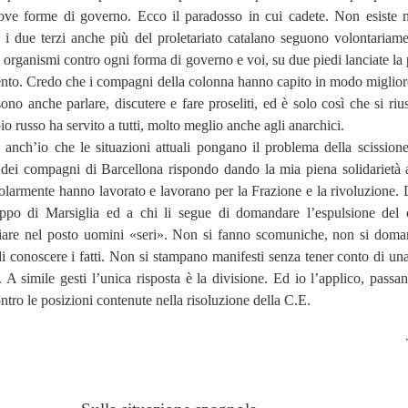
ove forme di governo. Ecco il paradosso in cui cadete. Non esiste 
 i due terzi anche più del proletariato catalano seguono volontariame
, organismi contro ogni forma di governo e voi, su due piedi lanciate la 
vento. Credo che i compagni della colonna hanno capito in modo miglior
no anche parlare, discutere e fare proseliti, ed è solo così che si rius
io russo ha
servito a tutti, molto meglio anche agli anarchici.
anch’io che le situazioni attuali pongano il problema della scissione
dei compagni di Barcellona rispondo dando la mia piena solidarietà 
larmente hanno lavorato e lavorano per la Frazione e la rivoluzione. 
ruppo di Marsiglia ed a chi li segue di domandare l’espulsione del
viare nel posto uomini «seri». Non si fanno scomuniche, non si dom
i conoscere i fatti. Non si stampano manifesti senza tener conto di un
 A simile gesti l’unica risposta è la divisione. Ed io l’applico, passa
ontro le posizioni contenute nella risoluzione della C.E.