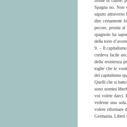
fronte di classe; p
Spagna no. Non sen
saputo attraverso 
dire certamente lo
pecore, pronta al 
spagnolo ha saput
della torre d’avori
9. – Il capitalism
credeva facile an
della resistenza p
toglie che le vos
del capitalismo sp
Quelli che si batt
sono uomini liberi
voi volete darci.
vederne una sola. 
volere riformare 
Germania. Liberi vo