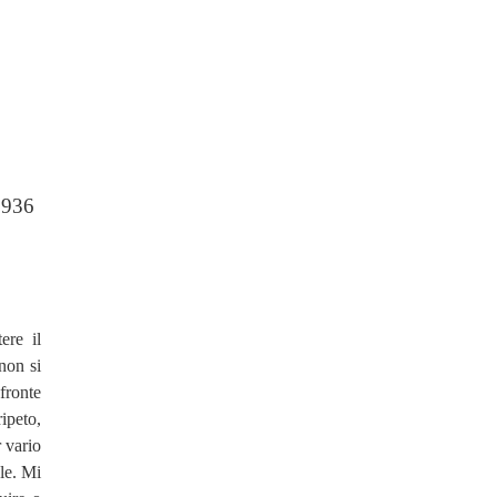
1936
ere il
non si
fronte
ipeto,
r vario
le. Mi