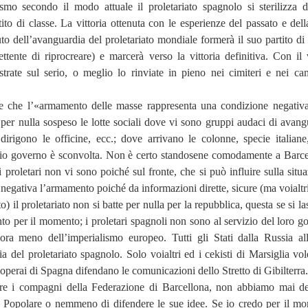
rismo secondo il modo attuale il proletariato spagnolo si sterilizza d
to di classe. La vittoria ottenuta con le esperienze del passato e della
uto dell’avanguardia del proletariato mondiale formerà il suo partito di 
ttente di riprocreare) e marcerà verso la vittoria definitiva. Con il 
strate sul serio, o meglio lo rinviate in pieno nei cimiteri e nei ca
te che l’«armamento delle masse rappresenta una condizione negativ
er nulla sospeso le lotte sociali dove vi sono gruppi audaci di avang
 dirigono le officine, ecc.; dove arrivano le colonne, specie italiane
hio governo è sconvolta. Non è certo standosene comodamente a Barce
i proletari non vi sono poiché sul fronte, che si può influire sulla situ
egativa l’armamento poiché da informazioni dirette, sicure (ma voialtri
) il proletariato non si batte per nulla per la repubblica, questa se si la
to per il momento; i proletari spagnoli non sono al servizio del loro g
cora meno dell’imperialismo europeo. Tutti gli Stati dalla Russia all’
a del proletariato spagnolo. Solo voialtri ed i cekisti di Marsiglia vol
 operai di Spagna difendano le comunicazioni dello Stretto di Gibilterra.
re i compagni della Federazione di Barcellona, non abbiamo mai de
e Popolare o nemmeno di difendere le sue idee. Se io credo per il m