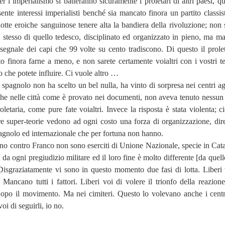
er l’imperialismo si batteranno sicuramente i proletari di altri paesi, qu
te interessi imperialisti benché sia mancato finora un partito classis
lotte eroiche sanguinose tenere alta la bandiera della rivoluzione; non 
 stesso di quello tedesco, disciplinato ed organizzato in pieno, ma ma
segnale dei capi che 99 volte su cento tradiscono. Di questo il prolet
o finora farne a meno, e non sarete certamente voialtri con i vostri t
o che potete influire. Ci vuole altro …
o spagnolo non ha scelto un bel nulla, ha vinto di sorpresa nei centri ag
che nelle città come è provato nei documenti, non aveva tenuto nessun
roletaria, come pure fate voialtri. Invece la risposta è stata violenta; 
tre super-teorie vedono ad ogni costo una forza di organizzazione, dir
agnolo ed internazionale che per fortuna non hanno.
ono contro Franco non sono eserciti di Unione Nazionale, specie in Cata
 da ogni pregiudizio militare ed il loro fine è molto differente [da quel
 Disgraziatamente vi sono in questo momento due fasi di lotta. Liberi 
Mancano tutti i fattori. Liberi voi di volere il trionfo della reazion
dopo il movimento. Ma nei cimiteri. Questo lo volevano anche i centri
i di seguirli, io no.