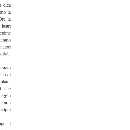
e dica
no la
Ora la
lustri
regime
 erano
inatori
oriali.
 stato
ità di
biato.
i che
peggio
 e non
ncipio
pra il