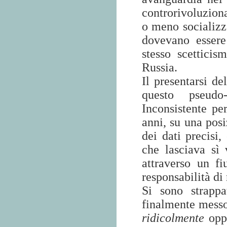
controrivoluzionar
o meno socializz
dovevano esser
stesso scettici
Russia.
Il presentarsi de
questo pseudo-
Inconsistente pe
anni, su una pos
dei dati precisi
che lasciava sì
attraverso un f
responsabilità di
Si sono strappa
finalmente messo
ridicolmente
oppo