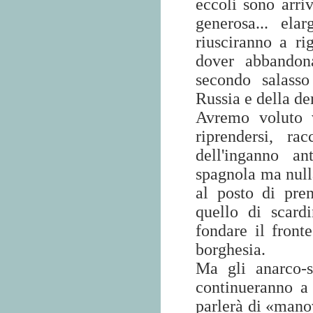
eccoli sono arri
generosa... elar
riusciranno a ri
dover abbandona
secondo salasso
Russia e della d
Avremo voluto v
riprendersi, ra
dell'inganno an
spagnola ma null
al posto di pren
quello di scardi
fondare il fronte
borghesia.
Ma gli anarco-s
continueranno a 
parlerà di «manov