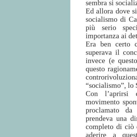
sembra si sociali
Ed allora dove si
socialismo di Ca
più serio spe
importanza ai det
Era ben certo c
superava il conce
invece (e questo
questo ragioname
controrivoluzion
“socialismo”, lo S
Con l’aprirsi 
movimento spont
proclamato da 
prendeva una dir
completo di ciò c
aderire a ques