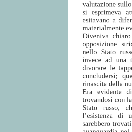
valutazione sullo
si esprimeva a
esitavano a dife
materialmente ev
Diveniva chiaro
opposizione str
nello Stato rus
invece ad una 
divorare le tap
concludersi; qu
rinascita della nu
Era evidente d
trovandosi con la
Stato russo, c
l’esistenza di 
sarebbero trovati
avanguardia nel 