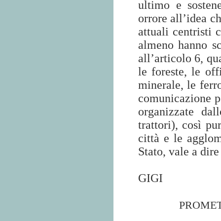
ultimo e sostene
orrore all’idea c
attuali centristi
almeno hanno scr
all’articolo 6, qu
le foreste, le of
minerale, le ferr
comunicazione pos
organizzate dal
trattori), così p
città e le agglom
Stato, vale a dire
GIGI
PROMET