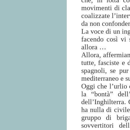
che, in lotta co
movimenti di cla
coalizzate l’inte
da non confondere
La voce di un ing
facendo così vi s
allora …
Allora, affermiam
tutte, fasciste e
spagnoli, se pu
mediterraneo e sul
Oggi che l’urlio 
la “bontà” dell
dell’Inghilterra.
ha nulla di civil
gruppo di briga
sovvertitori de