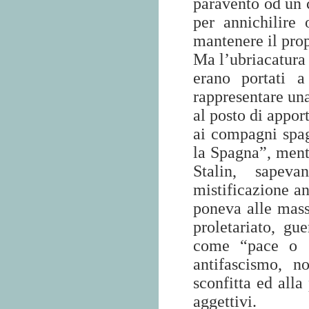
paravento od un c
per annichilire 
mantenere il pro
Ma l’ubriacatura 
erano portati a
rappresentare una
al posto di appor
ai compagni spagn
la Spagna”, ment
Stalin, sapeva
mistificazione an
poneva alle mass
proletariato, gue
come “pace o g
antifascismo, 
sconfitta ed alla
aggettivi.