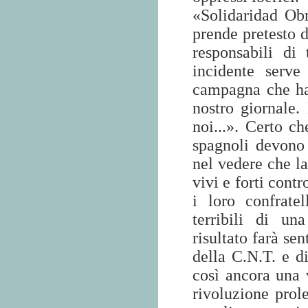
«Solidaridad Obr
prende pretesto d
responsabili di
incidente serve
campagna che ha
nostro giornale.
noi...». Certo ch
spagnoli devono 
nel vedere che l
vivi e forti cont
i loro confrate
terribili di un
risultato farà sen
della C.N.T. e di
così ancora una 
rivoluzione prol