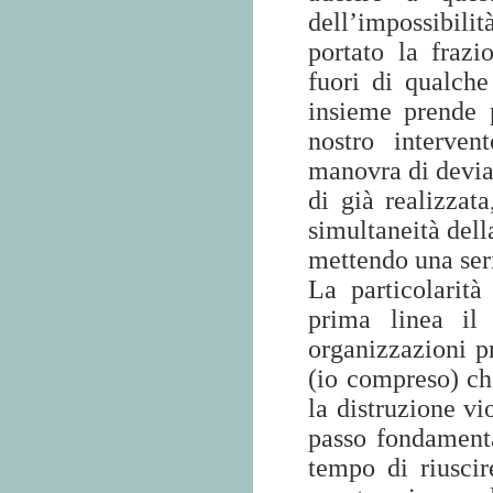
dell’impossibili
portato la frazi
fuori di qualche
insieme prende p
nostro interve
manovra di devia
di già realizzata
simultaneità del
mettendo una ser
La particolarit
prima linea il 
organizzazioni p
(io compreso) che
la distruzione vi
passo fondamenta
tempo di riuscir