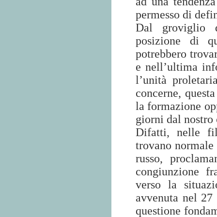
ad una tendenza 
permesso di defin
Dal groviglio d
posizione di q
potrebbero trovar
e nell’ultima in
l’unità proletar
concerne, questa
la formazione opp
giorni dal nostro
Difatti, nelle 
trovano normale d
russo, proclama
congiunzione fr
verso la situaz
avvenuta nel 27 
questione fondam