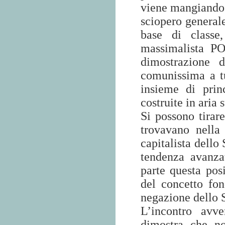
viene mangiando 
sciopero generale
base di classe
massimalista P
dimostrazione d
comunissima a tu
insieme di prin
costruite in aria 
Si possono tirar
trovavano nella
capitalista dello
tendenza avanzat
parte questa pos
del concetto fon
negazione dello S
L’incontro avv
dimostra che no