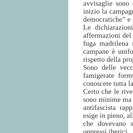
avvisaglie sono 
inizio la campagna
democratiche” e 
Le dichiarazion
affermazioni del
fuga madrilena 
campane
è unifor
rispetto della pr
Sono delle vecc
famigerate form
conoscete tutta la
Certo che le rive
sono minime ma l
antifascista rap
esige in pieno, a
che dovevano se
oppressi iberici.