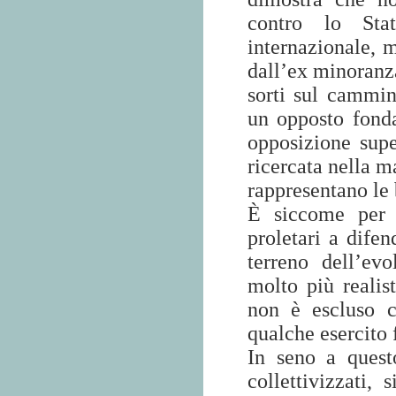
contro lo Stat
internazionale, m
dall’ex minoranza
sorti sul cammi
un opposto fond
opposizione supe
ricercata nella m
rappresentano le b
È siccome per q
proletari a difen
terreno dell’ev
molto più realis
non è escluso c
qualche esercito 
In seno a quest
collettivizzati, 