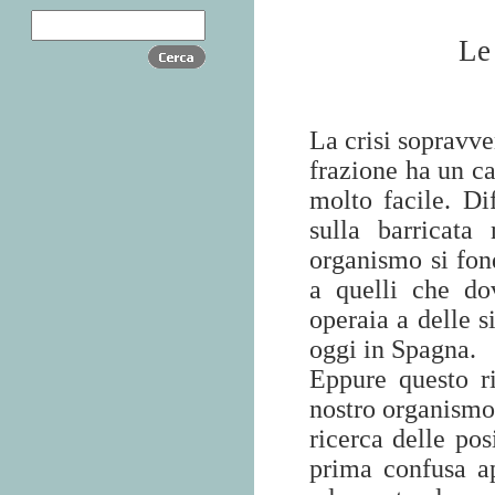
Le
La crisi sopravve
frazione ha un ca
molto facile. Di
sulla barricata
organismo si fon
a quelli che do
operaia a delle s
oggi in Spagna.
Eppure questo r
nostro organismo 
ricerca delle po
prima confusa ap