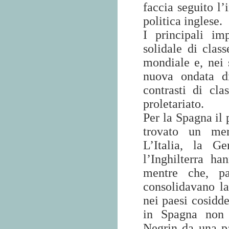
faccia seguito l’
politica inglese.
I principali im
solidale di clas
mondiale e, nei 
nuova ondata di
contrasti di cla
proletariato.
Per la Spagna il 
trovato un mer
L’Italia, la G
l’Inghilterra h
mentre che, pa
consolidavano l
nei paesi cosidde
in Spagna non p
Negrin da una pa