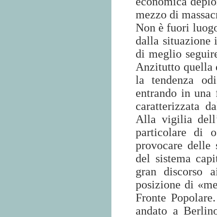
economica deplor
mezzo di massacr
Non è fuori luogo
dalla situazione 
di meglio seguir
Anzitutto quella
la tendenza odi
entrando in una 
caratterizzata d
Alla vigilia del
particolare di 
provocare delle 
del sistema capi
gran discorso a
posizione di «med
Fronte Popolare
andato a Berlin