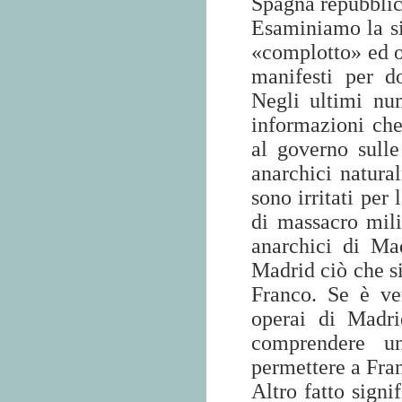
Spagna repubblic
Esaminiamo la si
«complotto» ed 
manifesti per d
Negli ultimi nu
informazioni che
al governo sulle
anarchici natura
sono irritati per
di massacro mili
anarchici di Mad
Madrid ciò che si
Franco. Se è ve
operai di Madri
comprendere un
permettere a Fran
Altro fatto signi