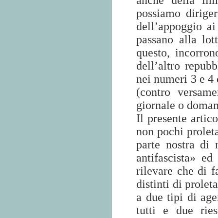
anche della lim
possiamo diriger
dell’appoggio ai
passano alla lot
questo, incorro
dell’altro repub
nei numeri 3 e 4 
(contro versame
giornale o doman
Il presente artic
non pochi proleta
parte nostra di 
antifascista» e
rilevare che di f
distinti di prole
a due tipi di agen
tutti e due ri