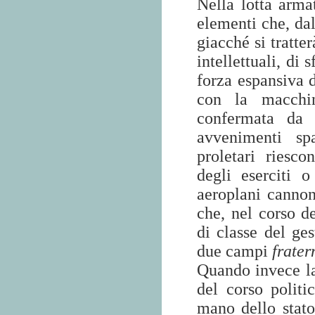
Nella lotta arma
elementi che, dal
giacché si tratte
intellettuali, di
forza espansiva d
con la macchin
confermata da 
avvenimenti sp
proletari riesc
degli eserciti 
aeroplani cannon
che, nel corso d
di classe del ges
due campi
frater
Quando invece la 
del corso politi
mano dello stato