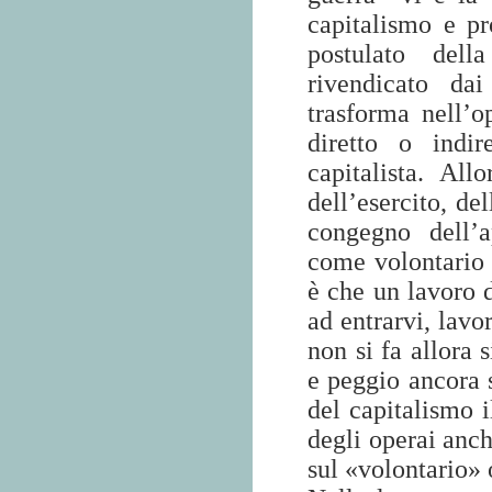
capitalismo e pro
postulato dell
rivendicato da
trasforma nell’
diretto o indir
capitalista. Al
dell’esercito, de
congegno dell’a
come volontario s
è che un lavoro 
ad entrarvi, lavo
non si fa allora 
e peggio ancora 
del capitalismo i
degli operai anch
sul «volontario» 