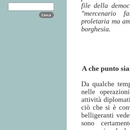
file della democ
"mercenario fa
proletaria ma a
borghesia.
A che punto sia
Da qualche temp
nelle operazion
attività diplomat
ciò che si è con
belligeranti vede
sono certament