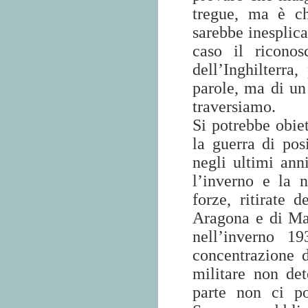
tregue, ma è chi
sarebbe inesplica
caso il riconos
dell’Inghilterra
parole, ma di un 
traversiamo.
Si potrebbe obiet
la guerra di po
negli ultimi ann
l’inverno e la 
forze, ritirate d
Aragona e di Mad
nell’inverno 1
concentrazione d
militare non det
parte non ci po