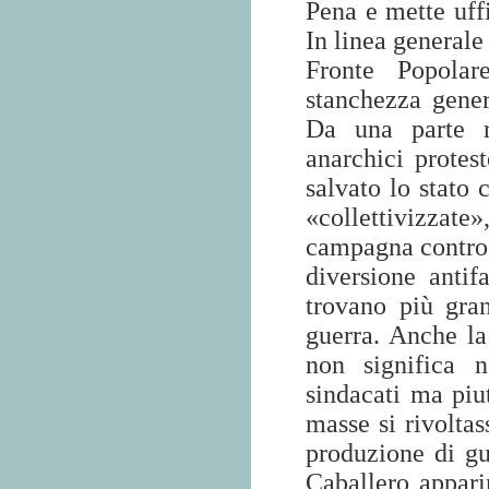
Pena e mette uff
In linea generale
Fronte Popolar
stanchezza genera
Da una parte ra
anarchici protes
salvato lo stato 
«collettivizzate»
campagna contro 
diversione anti
trovano più gra
guerra. Anche l
non significa n
sindacati ma piu
masse si rivoltas
produzione di gu
Caballero appar