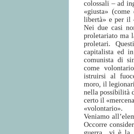
colossali – ad in
«giusta» (come d
libertà» e per il
Nei due casi no
proletariato ma l
proletari. Ques
capitalista ed in
comunista di sin
come volontario
istruirsi al fuo
moro, il legionar
nella possibilità
certo il «mercenar
«volontario».
Veniamo all’elem
Occorre considera
guerra
vi è la 