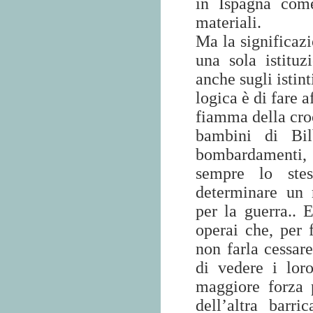
in Ispagna come
materiali.
Ma la significazi
una sola istitu
anche sugli istin
logica è di fare 
fiamma della croci
bambini di Bil
bombardamenti, l
sempre lo stes
determinare un 
per la guerra.. E
operai che, per f
non farla cessar
di vedere i loro
maggiore forza p
dell’altra barri