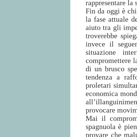
rappresentare la 
Fin da oggi è chi
la fase attuale d
aiuto tra gli imp
troverebbe spieg
invece il segue
situazione int
compromettere la
di un brusco sp
tendenza a raff
proletari simult
economica mondia
all’illanguinime
provocare movime
Mai il comprome
spagnuola è pien
provare che malg