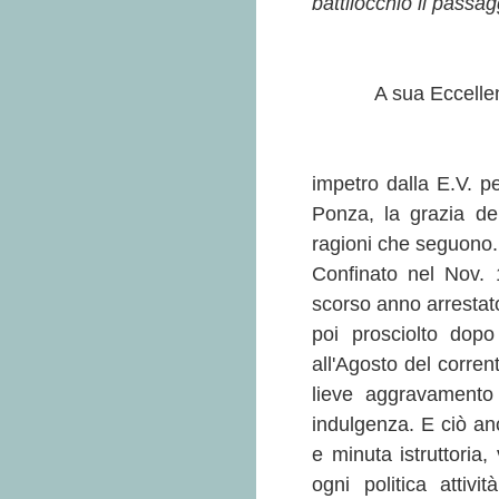
battilocchio il passa
A sua Eccellen
impetro dalla E.V. pe
Ponza, la grazia d
ragioni che seguono.
Confinato nel Nov. 1
scorso anno arrestato
poi prosciolto dop
all'Agosto del corre
lieve aggravamento
indulgenza. E ciò an
e minuta istruttoria
ogni politica attiv