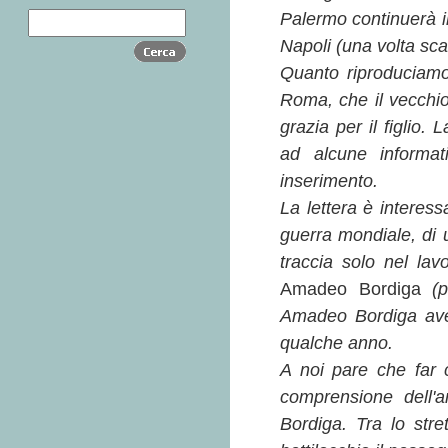
Palermo continuerà i
Napoli (una volta sca
Quanto riproduciamo q
Roma, che il vecchio
grazia per il figlio.
ad alcune informat
inserimento.
La lettera è interes
guerra mondiale, di 
traccia solo nel lav
Amadeo Bordiga
(
Amadeo Bordiga avev
qualche anno.
A noi pare che far 
comprensione dell'
Bordiga. Tra lo stre