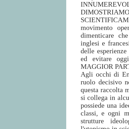
INNUMEREV
DIMOSTR
SCIENTIFICAM
movimento ope
dimenticare che
inglesi e frances
delle esperienze
ed evitare og
MAGGIOR PARTE
Agli occhi di En
ruolo decisivo n
questa raccolta m
si collega in alc
possiede una ideo
classi, e ogni 
strutture ideo
l'utopismo in sci