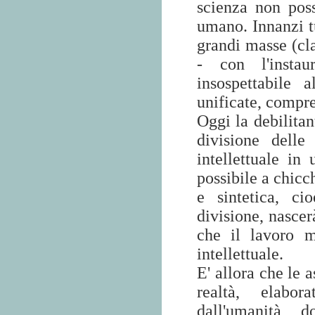
scienza non poss
umano. Innanzi tut
grandi masse (cla
- con l'insta
insospettabile 
unificate, compr
Oggi la debilitan
divisione delle
intellettuale in
possibile a chicc
e sintetica, ci
divisione, nascer
che il lavoro m
intellettuale.
E' allora che le 
realtà, elabor
dall'umanità,