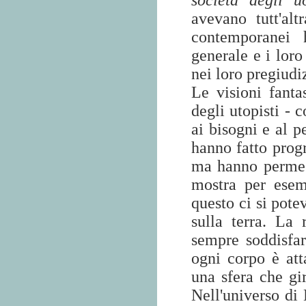
società degli u
avevano tutt'al
contemporanei 
generale e i loro 
nei loro pregiudi
Le visioni fanta
degli utopisti - c
ai bisogni e al p
hanno fatto progr
ma hanno permess
mostra per esem
questo ci si pote
sulla terra. La
sempre soddisfar
ogni corpo è atta
una sfera che gi
Nell'universo di 