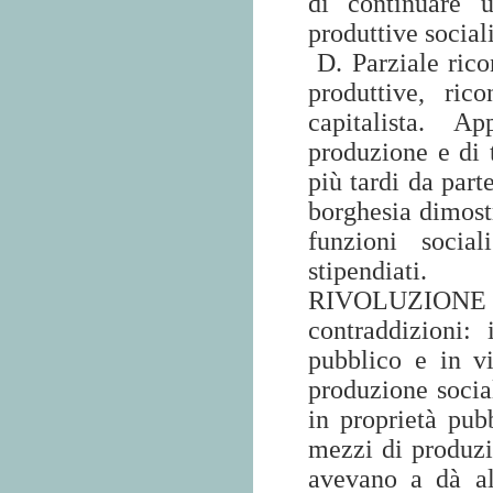
di continuare u
produttive sociali
D. Parziale rico
produttive, ric
capitalista. A
produzione e di 
più tardi da part
borghesia dimostr
funzioni socia
stipendiati.
RIVOLUZION
contraddizioni: 
pubblico e in v
produzione socia
in proprietà pubb
mezzi di produzio
avevano a dà al 