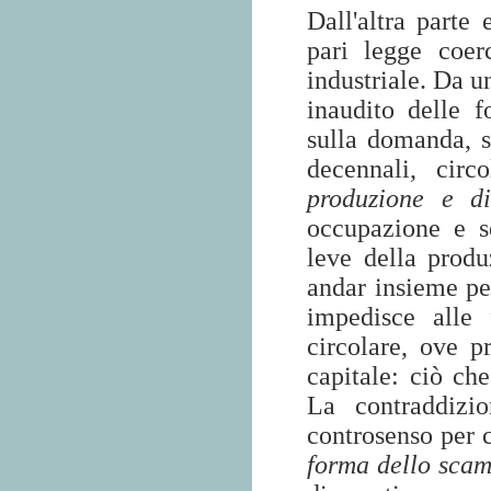
Dall'altra parte 
pari legge coer
industriale. Da un
inaudito delle f
sulla domanda, s
decennali, cir
produzione e di
occupazione e s
leve della prod
andar insieme pe
impedisce alle 
circolare, ove p
capitale: ciò ch
La contraddizi
controsenso per 
forma dello sca