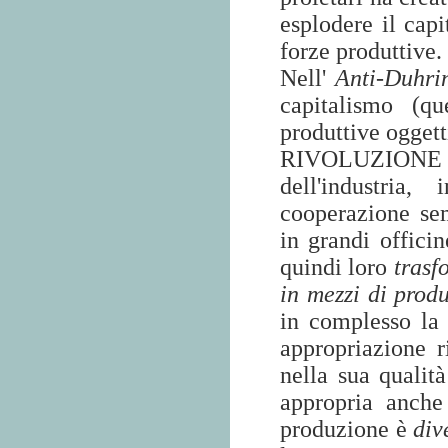
esplodere il capi
forze produttive.
Nell'
Anti-Duhri
capitalismo (qu
produttive oggett
RIVOLUZION
dell'industri
cooperazione se
in grandi offici
quindi loro
trasf
in mezzi di produ
in complesso la
appropriazione 
nella sua qualit
appropria anche
produzione è
div