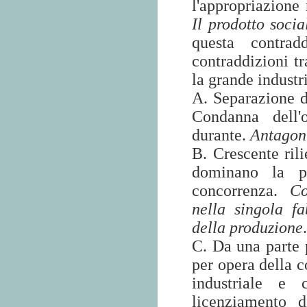
l'appropriazione 
Il prodotto socia
questa contrad
contraddizioni tr
la grande industr
A. Separazione d
Condanna dell'o
durante.
Antagoni
B. Crescente rili
dominano la pr
concorrenza.
Co
nella singola f
della produzione
.
C. Da una parte 
per opera della c
industriale e
licenziamento 