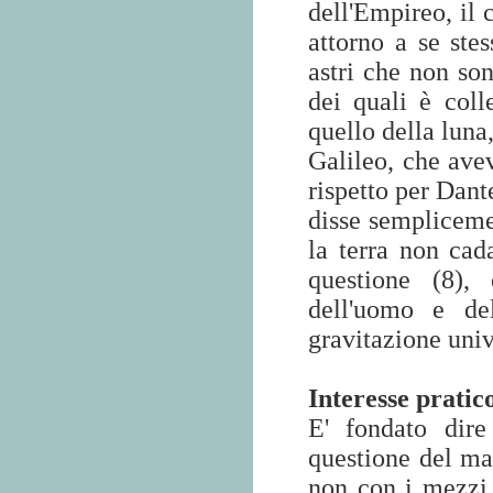
dell'Empireo, il c
attorno a se stes
astri che non son
dei quali è coll
quello della luna,
Galileo, che avev
rispetto per Dant
disse semplicem
la terra non ca
questione (8),
dell'uomo e de
gravitazione uni
Interesse pratic
E' fondato dire
questione del ma
non con i mezzi 