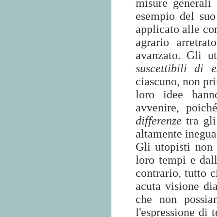
misure generali 
esempio del su
applicato alle co
agrario arretra
avanzato. Gli u
suscettibili di 
ciascuno, non pri
loro idee hann
avvenire, poich
differenze
tra gli
altamente inegua
Gli utopisti no
loro tempi e dall
contrario, tutto 
acuta visione dia
che non possia
l'espressione di 