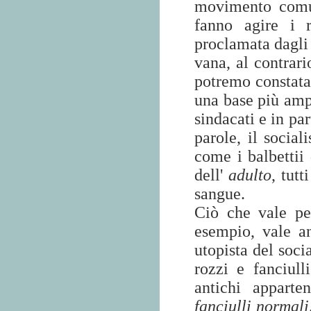
movimento comun
fanno agire i r
proclamata dagli 
vana, al contrar
potremo constatare
una base più ampi
sindacati e in pa
parole, il social
come i balbettii
dell'
adulto
, tutt
sangue.
Ciò che vale per
esempio, vale a
utopista del soci
rozzi e fanciull
antichi apparte
fanciulli normali