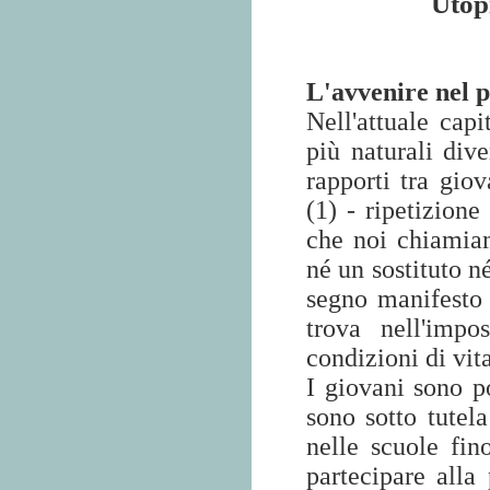
Utop
L'avvenire nel 
Nell'attuale cap
più naturali div
rapporti tra giov
(1) - ripetizione
che noi chiamiam
né un sostituto n
segno manifesto d
trova nell'impo
condizioni di vit
I giovani sono p
sono sotto tutela
nelle scuole fin
partecipare alla