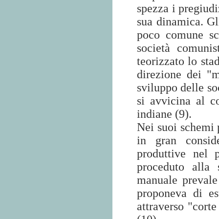
spezza i pregiudi
sua dinamica. Gl
poco comune sco
società comunis
teorizzato lo sta
direzione dei "
sviluppo delle so
si avvicina al c
indiane (9).
Nei suoi schemi 
in gran consid
produttive nel 
proceduto alla 
manuale prevale
proponeva di es
attraverso "corte