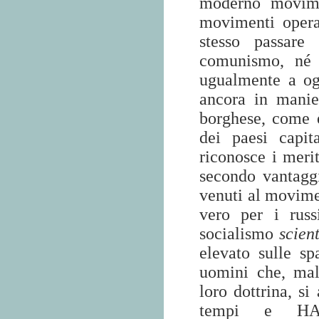
moderno movime
movimenti opera
stesso passare
comunismo, né 
ugualmente a og
ancora in manie
borghese, come è
dei paesi capit
riconosce i merit
secondo vantagg
venuti al movime
vero per i russ
socialismo
scien
elevato sulle s
uomini che, malg
loro dottrina, si
tempi e HA