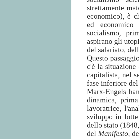
strettamente mate
economico), è ch
ed economico d
socialismo, pr
aspirano gli utop
del salariato, dell
Questo passaggio 
c'è la situazione 
capitalista, nel 
fase inferiore de
Marx-Engels hann
dinamica, prima 
lavoratrice, l'an
sviluppo in lotte
dello stato (1848
del
Manifesto
, d