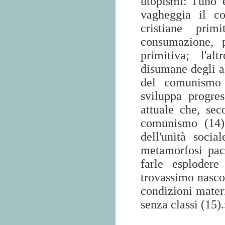
utopismi: l'uno 
vagheggia il c
cristiane prim
consumazione, p
primitiva; l'al
disumane degli al
del comunismo 
sviluppa progres
attuale che, sec
comunismo (14):
dell'unità soci
metamorfosi pacif
farle esplodere
trovassimo nascos
condizioni materi
senza classi (15)