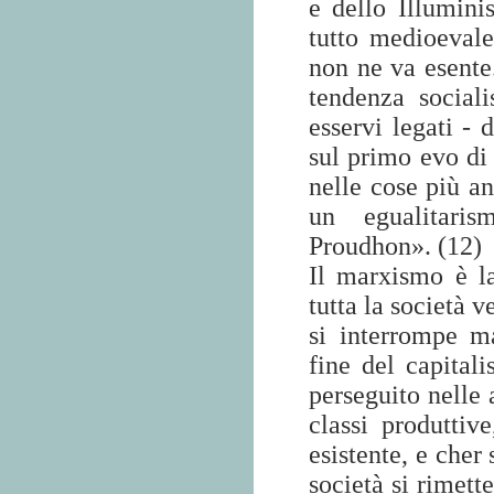
e dello Illumini
tutto medioeval
non ne va esente
tendenza social
esservi legati - 
sul primo evo di 
nelle cose più an
un
egualitaris
Proudhon». (12)
Il marxismo è la
tutta la società
si interrompe m
fine del capita
perseguito nelle 
classi produttiv
esistente, e cher
società si rimet