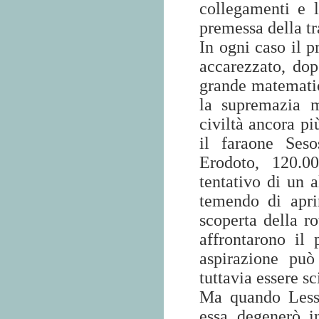
collegamenti e 
premessa della t
In ogni caso il p
accarezzato, dopo
grande matematic
la supremazia m
civiltà ancora p
il faraone Seso
Erodoto, 120.00
tentativo di un a
temendo di apri
scoperta della ro
affrontarono il
aspirazione può
tuttavia essere sc
Ma quando Lesse
essa degenerò in