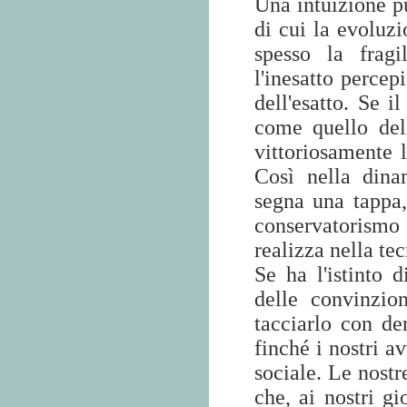
Una intuizione pu
di cui la evoluzi
spesso la fragi
l'inesatto percep
dell'esatto. Se i
come quello dell
vittoriosamente 
Così nella dina
segna una tappa,
conservatorism
realizza nella te
Se ha l'istinto d
delle convinzio
tacciarlo con de
finché i nostri a
sociale. Le nostr
che, ai nostri gi