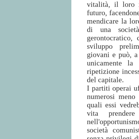
vitalità, il lor
futuro, facendone
mendicare la lor
di una società
gerontocratico,
sviluppo prelim
giovani e può, a
unicamente la s
ripetizione inces
del capitale.
I partiti operai 
numerosi meno g
quali essi vedre
vita prendere
nell'opportunism
società comunis
senza privilegi 