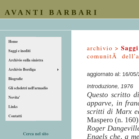
AVANTI BARBARI
Home
Saggi
archivio >
Saggi e inediti
comunitÃ dell'a
Archivio sulla sinistra
Archivio Bordiga
aggiornato al: 16/05
Biografie
Introduzione, 1976
Gli scheletri nell'armadio
Questo scritto d
Novita'
apparve, in fran
Links
scritti di Marx 
Contatti
Maspero (n. 160)
Roger Dangeville
Cerca nel sito
Engels che, a me