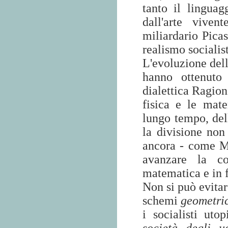
tanto il linguag
dall'arte vive
miliardario Picas
realismo socialist
L'evoluzione dell
hanno ottenuto
dialettica Ragion
fisica e le mat
lungo tempo, dell
la divisione no
ancora - come Ma
avanzare la co
matematica e in f
Non si può evitar
schemi
geometri
i socialisti uto