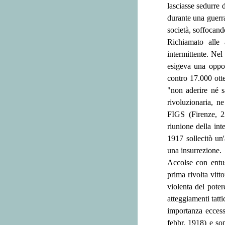
lasciasse sedurre d
durante una guerra
società, soffocand
Richiamato alle 
intermittente. Ne
esigeva una oppos
contro 17.000 otte
"non aderire né sa
rivoluzionaria, n
FIGS (Firenze, 23
riunione della int
1917 sollecitò un
una insurrezione.
Accolse con entusi
prima rivolta vitt
violenta del pote
atteggiamenti tatt
importanza ecces
febbr. 1918) e sop