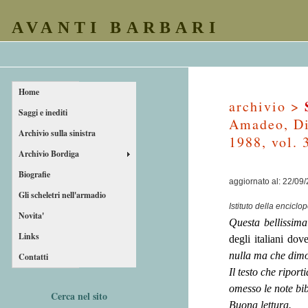
AVANTI BARBARI
Home
archivio >
Saggi e inediti
Amadeo, Diz
Archivio sulla sinistra
1988, vol. 
Archivio Bordiga
Biografie
aggiornato al: 22/09
Gli scheletri nell'armadio
Istituto della enciclo
Novita'
Questa bellissim
Links
degli italiani do
nulla ma che dimos
Contatti
Il testo che riport
omesso le note bibl
Cerca nel sito
Buona lettura.