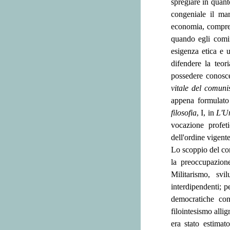
spregiare in quanto
congeniale il mar
economia, compr
quando egli cominc
esigenza etica e 
difendere la teor
possedere conosc
vitale del comun
appena formulato
filosofia
, I, in
L'U
vocazione profeti
dell'ordine vigente
Lo scoppio del con
la preoccupazione
Militarismo, svi
interdipendenti; p
democratiche cont
filointesismo alli
era stato estimat