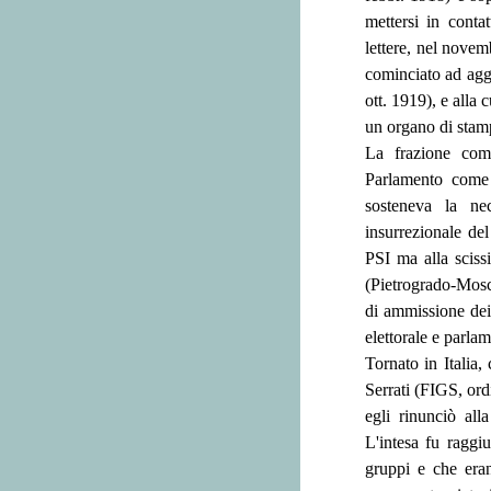
mettersi in conta
lettere, nel novem
cominciato ad agg
ott. 1919), e alla
un organo di stam
La frazione comu
Parlamento come t
sosteneva la nec
insurrezionale de
PSI ma alla scissi
(Pietrogrado-Mosca
di ammissione dei 
elettorale e parlam
Tornato in Italia, 
Serrati (FIGS, ord
egli rinunciò all
L'intesa fu raggi
gruppi e che erano