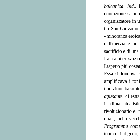
balcanica
,
ibid
., 
condizione salari
organizzatore in u
tra San Giovanni 
«minoranza eroica
dall'inerzia e ne
sacrificio e di un
La caratterizzaz
l'aspetto più cost
Essa si fondava 
amplificava i ton
tradizione bakunin
agissante
, di estr
il clima idealis
rivoluzionario e, 
quali, nella vecc
Programma comu
teorico indigeno