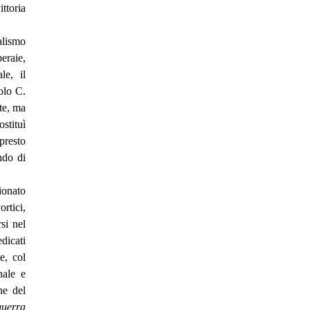
ttoria
alismo
eraie,
le, il
olo C.
nte, ma
stituì
presto
ndo di
ionato
rtici,
si nel
dicati
e, col
nale e
ne del
uerra