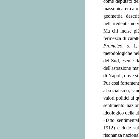
come deputato dell
massonica era anc
geometria descri
nell'irredentismo v
Ma chi incise più
fermezza di caratt
Prometeo
, s. 1,
metodologiche nell
del Sud, esente da
dell'astrazione ma
di Napoli, dove si
Pur così fortement
al socialismo, san
valori politici ai 
sentimento nazion
ideologico della ab
«fatto sentimental
1912) e dette sub
risonanza nazional