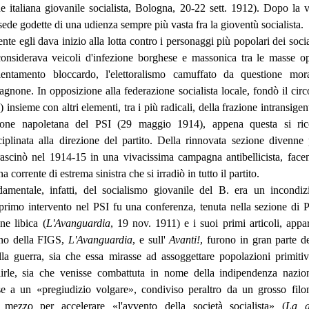
 italiana giovanile socialista, Bologna, 20-22 sett. 1912). Dopo la vi
 sede godette di una udienza sempre più vasta fra la gioventù socialista.
 egli dava inizio alla lotta contro i personaggi più popolari dei soci
onsiderava veicoli d'infezione borghese e massonica tra le masse op
rientamento bloccardo, l'elettoralismo camuffato da questione mora
gnone. In opposizione alla federazione socialista locale, fondò il circ
 insieme con altri elementi, tra i più radicali, della frazione intransige
zione napoletana del PSI (29 maggio 1914), appena questa si rico
ciplinata alla direzione del partito. Della rinnovata sezione divenne 
trascinò nel 1914-15 in una vivacissima campagna antibellicista, face
a corrente di estrema sinistra che si irradiò in tutto il partito.
mentale, infatti, del socialismo giovanile del B. era un incondiz
primo intervento nel PSI fu una conferenza, tenuta nella sezione di Po
ne libica (
L'Avanguardia
, 19 nov. 1911) e i suoi primi articoli, appar
ano della FIGS,
L'Avanguardia
, e sull'
Avanti!
, furono in gran parte de
ella guerra, sia che essa mirasse ad assoggettare popolazioni primitiv
ilirle, sia che venisse combattuta in nome della indipendenza nazio
ase a un «pregiudizio volgare», condiviso peraltro da un grosso filo
ezzo per accelerare «l'avvento della società socialista» (
La g