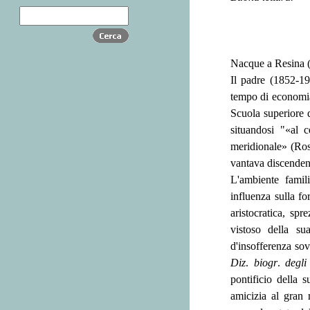
Nacque a Resina (
Il padre (1852-19
tempo di economia 
Scuola superiore d
situandosi "«al c
meridionale» (Ros
vantava discendenz
L'ambiente famili
influenza sulla f
aristocratica, sp
vistoso della su
d'insofferenza so
Diz
.
biogr
.
degli 
pontificio della s
amicizia al gran