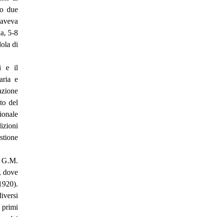
so due
 aveva
a, 5-8
ola di
i e il
aria e
azione
to del
ionale
izioni
stione
di G.M.
), dove
1920).
iversi
 primi