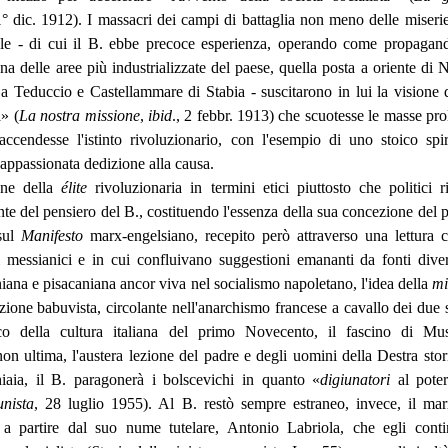
1° dic. 1912). I massacri dei campi di battaglia non meno delle miserie
ale - di cui il B. ebbe precoce esperienza, operando come propagand
na delle aree più industrializzate del paese, quella posta a oriente di N
a Teduccio e Castellammare di Stabia - suscitarono in lui la visione 
» (
La nostra
missione
,
ibid
., 2 febbr. 1913) che scuotesse le masse pro
 accendesse l'istinto rivoluzionario, con l'esempio di uno stoico spir
a appassionata dedizione alla causa.
ione della
élite
rivoluzionaria in termini etici piuttosto che politici r
ante del pensiero del B., costituendo l'essenza della sua concezione del p
sul
Manifesto
marx-engelsiano, recepito però attraverso una lettura 
i messianici e in cui confluivano suggestioni emananti da fonti diver
iana e pisacaniana ancor viva nel socialismo napoletano, l'idea della
mi
azione babuvista, circolante nell'anarchismo francese a cavallo dei due 
tico della cultura italiana del primo Novecento, il fascino di Mus
non ultima, l'austera lezione del padre e degli uomini della Destra stori
hiaia, il B. paragonerà i bolscevichi in quanto «
digiunatori
al pote
nista
, 28 luglio 1955). Al B. restò sempre estraneo, invece, il ma
, a partire dal suo nume tutelare, Antonio Labriola, che egli cont