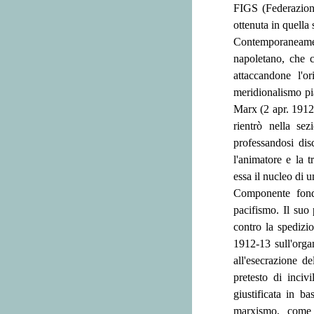
FIGS (Federazione
ottenuta in quella
Contemporaneamente
napoletano, che c
attaccandone l'o
meridionalismo pia
Marx (2 apr. 1912)
rientrò nella se
professandosi dis
l'animatore e la 
essa il nucleo di un
Componente fonda
pacifismo. Il suo 
contro la spedizio
1912-13 sull'org
all'esecrazione d
pretesto di inciv
giustificata in b
marxismo, come m