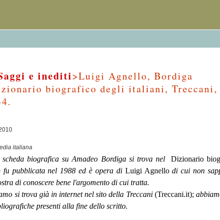
Saggi e inediti
>Luigi Agnello, Bordiga
ionario biografico degli italiani, Treccani,
34.
/2010
pedia italiana
a scheda biografica su Amadeo Bordiga si trova nel
Dizionario biog
ve
fu pubblicata nel 1988 ed è opera di
Luigi Agnello
di cui non sa
tra di conoscere bene l'argomento di cui tratta.
iamo si trova già in internet nel sito della Treccani
(Treccani.it);
abbiam
iografiche presenti alla fine dello scritto.