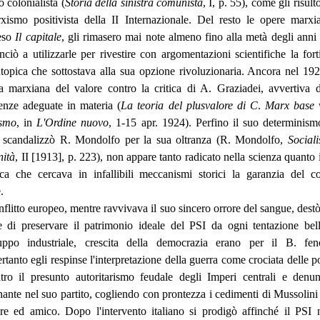
 colonialista (
Storia della sinistra comunista
, I, p. 55), come gli risul
xismo positivista della II Internazionale. Del resto le opere marxi
eso
Il capitale
, gli rimasero mai note almeno fino alla metà degli anni 
iò a utilizzarle per rivestire con argomentazioni scientifiche la fort
utopica che sottostava alla sua opzione rivoluzionaria. Ancora nel 192
ia marxiana del valore contro la critica di A. Graziadei, avvertiva 
enze adeguate in materia (
La teoria del plusvalore di C
.
Marx base 
ismo
, in
L'Ordine nuovo
, 1-15 apr. 1924). Perfino il suo determinism
 scandalizzò R. Mondolfo per la sua oltranza (R. Mondolfo,
Social
nità
, II [1913], p. 223), non appare tanto radicato nella scienza quanto 
ca che cercava in infallibili meccanismi storici la garanzia del co
.
flitto europeo, mentre ravvivava il suo sincero orrore del sangue, destò 
 di preservare il patrimonio ideale del PSI da ogni tentazione belli
luppo industriale, crescita della democrazia erano per il B. fe
ertanto egli respinse l'interpretazione della guerra come crociata delle 
ro il presunto autoritarismo feudale degli Imperi centrali e denun
gnante nel suo partito, cogliendo con prontezza i cedimenti di Mussolini 
ore ed amico. Dopo l'intervento italiano si prodigò affinché il PSI 