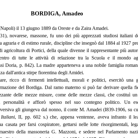
BORDIGA, Amadeo
Napoli) il 13 giugno 1889 da Oreste e da Zaira Amadei.
31), novarese, massone, fu uno dei più apprezzati studiosi italiani d
agraria e di estimo rurale, discipline che insegnò dal 1884 al 1927 pre
i agricoltura di Portici, della quale divenne il rappresentante più autor
entro di tutte le attività di relazione tra la Scuola e il mondo ag
si Doria, p. 842). La madre apparteneva a una nobile famiglia roman
a dall'antica stirpe fiorentina degli Amidei.
are, ricco di fermenti intellettuali, morali e politici, esercitò una 
ormazione del Bordiga. Dal ramo materno si può far derivare quella fi
rezzante delle mezze misure, come delle mezze classi, che costituì un 
a personalità e affiorò spesso nel suo contegno politico. Un e
vversiva gli giungeva dal nonno, il conte M. Amadei (I839-1906, su cu
Italiani
, II, pp. 602 s.) che, appena ventenne, aveva infranto il le
ua casata per farsi cospiratore, gettarsi nelle lotte risorgimentali, leg
 maestro della massoneria G. Mazzoni, e sedere nel Parlamento nazi