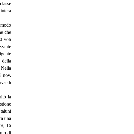
 classe
intera
n modo
ne che
0 voti
zzante
igente
 della
 Nella
18 nov.
iva di
ltò la
stione
taluni
ora una
i!
, 16
ntò di