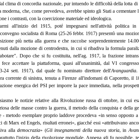
al clima di concordia nazionale, pur intuendo le difficoltà della lotta di
 moderna, che, come prevedeva, avrebbe spinto gli Stati a cementare l'
one i contrasti, con la coercizione materiale ed ideologica.
armi all'inizio del 1915, poté impegnarsi nell'attività politica i
l convegno socialista di Roma (25-26 febbr. 1917) presentò una mozio
izione più netta alla guerra e che raccolse sorprendentemente 14.00
nuti dalla mozione di centrodestra, in cui si ribadiva la formula parali
botare". Dopo che si fu costituita, nell'ag. 1917, la frazione intrans
e fece accettare la piattaforma, quasi all'unanimità, dal VI congresso
-24 sett. 1917), dal quale fu nominato direttore dell'
Avanguardia
.
era corrente di sinistra, tenuta a Firenze all'indomani di Caporetto, il 
'azione energica del PSI per imporre la pace immediata, nella prospett
asmo le notizie relative alla Rivoluzione russa di ottobre, in cui esa
oriosa delle masse contro la guerra, il metodo della conquista e della ge
re - metodo esemplare proprio laddove procedeva «in senso opposto a 
ici di Marx ed Engels, risultati erronei», giacché essi «attribuivano anc
siva alla
democrazia
» (
Gli insegnamenti della nuova storia
, in
Avant
rattutto l'inizio della rivoluzione mondiale. Appena gli fu possibile, te