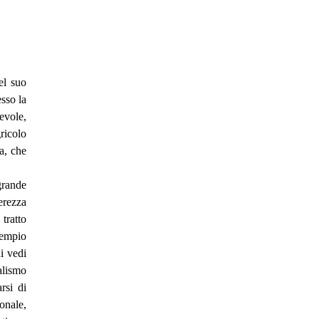
el suo
sso la
evole,
ricolo
a, che
grande
erezza
tratto
sempio
i vedi
alismo
arsi di
onale,