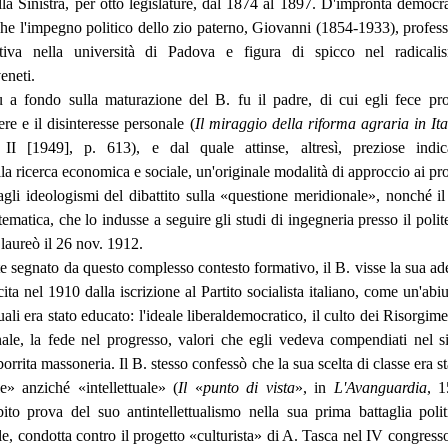
a Sinistra, per otto legislature, dal 1874 al 1897. D'impronta democra
he l'impegno politico dello zio paterno, Giovanni (1854-1933), profess
ttiva nella università di Padova e figura di spicco nel radical
eneti.
 a fondo sulla maturazione del B. fu il padre, di cui egli fece pro
ere e il disinteresse personale (
Il miraggio della riforma agraria in Ita
 II [1949], p. 613), e dal quale attinse, altresì, preziose indic
a ricerca economica e sociale, un'originale modalità di approccio ai pr
gli ideologismi del dibattito sulla «questione meridionale», nonché il
tematica, che lo indusse a seguire gli studi di ingegneria presso il poli
 laureò il 26 nov. 1912.
e segnato da questo complesso contesto formativo, il B. visse la sua ad
cita nel 1910 dalla iscrizione al Partito socialista italiano, come un'abi
quali era stato educato: l'ideale liberaldemocratico, il culto dei Risorgime
ale, la fede nel progresso, valori che egli vedeva compendiati nel s
orrita massoneria. Il B. stesso confessò che la sua scelta di classe era s
e» anziché «intellettuale» (
Il
«
punto di vista
», in
L'Avanguardia
, 1
ito prova del suo antintellettualismo nella sua prima battaglia polit
e, condotta contro il progetto «culturista» di A. Tasca nel IV congresso