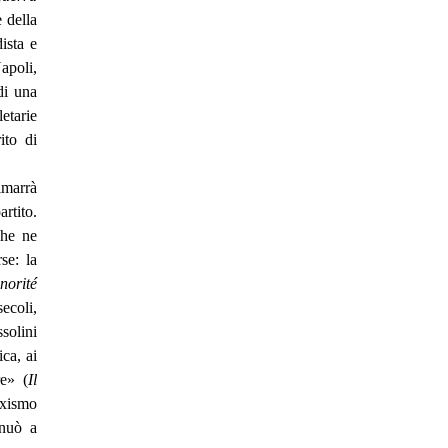
 della
ista e
apoli,
di una
letarie
ito di
imarrà
artito.
che ne
se: la
norité
secoli,
solini
ca, ai
re» (
Il
rxismo
inuò a