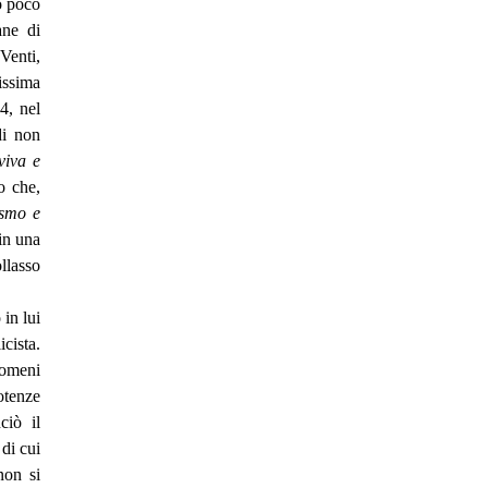
tò poco
ane di
Venti,
issima
4, nel
di non
viva e
o che,
ismo e
in una
llasso
in lui
cista.
nomeni
potenze
ciò il
di cui
non si