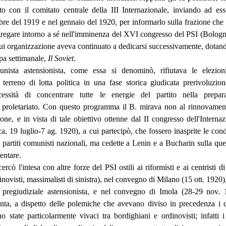
tto con il comitato centrale della III Internazionale, inviando ad es
bre del 1919 e nel gennaio del 1920, per informarlo sulla frazione che
regare intorno a sé nell'imminenza del XVI congresso del PSI (Bologn
 cui organizzazione aveva continuato a dedicarsi successivamente, dotand
pa settimanale,
Il Soviet
.
nista astensionista, come essa si denominò, rifiutava le elezion
erreno di lotta politica in una fase storica giudicata prerivoluzion
essità di concentrare tutte le energie del partito nella prepar
l proletariato. Con questo programma il B. mirava non al rinnovamen
one, e in vista di tale obiettivo ottenne dal II congresso dell'Internaz
, 19 luglio-7 ag. 1920), a cui partecipò, che fossero inasprite le cond
partiti comunisti nazionali, ma cedette a Lenin e a Bucharin sulla que
entare.
cercò l'intesa con altre forze del PSI ostili ai riformisti e ai centristi 
inovisti, massimalisti di sinistra), nel convegno di Milano (15 ott. 1920
a pregiudiziale astensionista, e nel convegno di Imola (28-29 nov. 
unta, a dispetto delle polemiche che avevano diviso in precedenza i d
 state particolarmente vivaci tra bordighiani e ordinovisti; infatti i