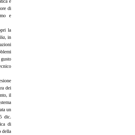
tica e
ore di
ismo e
pri la
lia
, in
azioni
oblemi
 gusto
tecnico
esione
ura dei
nto, il
istema
tata un
5 dic.
ica di
 della