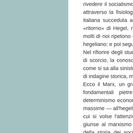
rivedere
il socialism
attraverso la fisiolo
italiana succeduta a
«ritorno» di Hegel,
molti di noi ripetono 
hegeliano; e poi seguì
Nel rifiorire degli s
di scorcio, la cono
come si sa alla sinis
di indagine storica, 
Ecco il Marx, un gr
fondamentali pietr
determinismo econom
massime — all'hegel
cui si volse l'atte
giunse al marxismo 
della storia dei soc