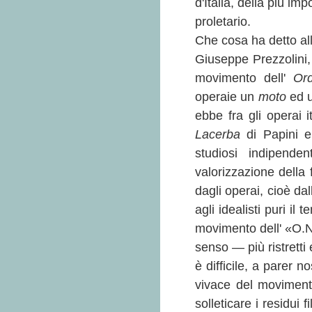
d'Italia, della più i
proletario.
Che cosa ha detto al
Giuseppe Prezzolini, i
movimento dell'
Or
operaie un
moto
ed 
ebbe fra gli operai 
Lacerba
di Papini e
studiosi indipenden
valorizzazione della 
dagli operai, cioè da
agli idealisti puri il 
movimento dell' «O.N.
senso — più ristretti
è difficile, a parer n
vivace del movimento
solleticare i residui