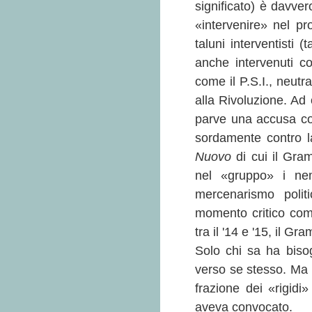
significato) è davver
«intervenire» nel pr
taluni interventisti 
anche intervenuti con
come il P.S.I., neutra
alla Rivoluzione. Ad
parve una accusa con
sordamente contro l
Nuovo
di cui il Gra
nel «gruppo» i nemi
mercenarismo polit
momento critico come
tra il '14 e '15, il G
Solo chi sa ha biso
verso se stesso. Ma 
frazione dei «rigidi
aveva convocato.