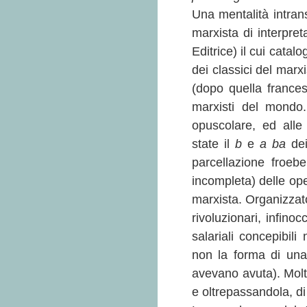
Una mentalità intrans
marxista di interpret
Editrice) il cui cat
dei classici del marx
(dopo quella frances
marxisti del mondo
opuscolare, ed alle
state il
b
e
a ba
dei
parcellazione froeb
incompleta) delle op
marxista. Organizzator
rivoluzionari, infino
salariali concepibili
non la forma di un
avevano avuta). Molti 
e oltrepassandola, di