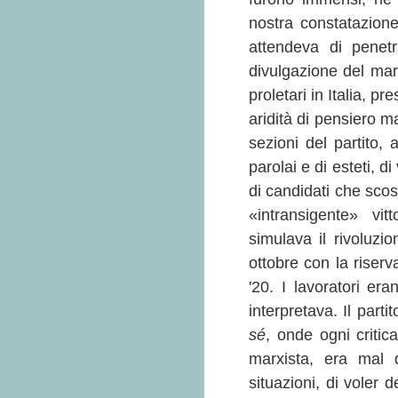
nostra constatazione.
attendeva di penetr
divulgazione del marx
proletari in Italia, p
aridità di pensiero m
sezioni del partito, 
parolai e di esteti, di
di candidati che scos
«intransigente» vi
simulava il rivoluzi
ottobre con la riserv
'20. I lavoratori era
interpretava. Il par
sé
, onde ogni criti
marxista, era mal de
situazioni, di voler d