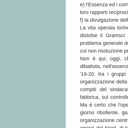
e) l'Essenza ed i comp
loro rapporti reciproci
f) la divulgazione del
La vita operaia torin
distolse il Gramsci
problema generale del 
cui non risoluzione p
Non è qui, oggi, ch
dibattuta, nell'assenz
'19-20, tra i grupp
organizzazione della 
compiti del sindaca
fabbrica, sul control
Ma è certo che l'ope
giorno ribollente, g
organizzazione centra