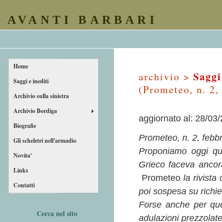
AVANTI BARBARI
Home
Saggi
archivio >
Saggi e inediti
(Prometeo, n. 2,
Archivio sulla sinistra
Archivio Bordiga
aggiornato al: 28/03
Biografie
Prometeo, n. 2, febb
Gli scheletri nell'armadio
Proponiamo oggi que
Novita'
Grieco faceva ancora 
Links
Prometeo
la rivista
Contatti
poi sospesa su richie
Forse anche per ques
Cerca nel sito
adulazioni prezzolate