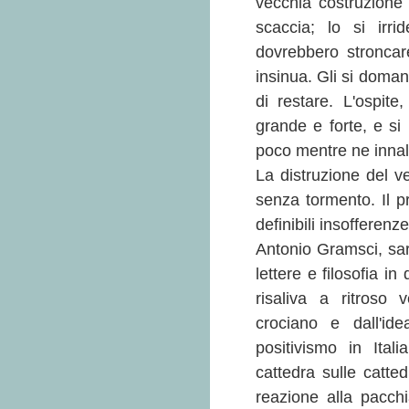
vecchia costruzione
scaccia; lo si irri
dovrebbero stroncare
insinua. Gli si doman
di restare. L'ospite
grande e forte, e si
poco mentre ne innalz
La distruzione del 
senza tormento. Il p
definibili insofferenze
Antonio Gramsci, sard
lettere e filosofia i
risaliva a ritroso
crociano e dall'id
positivismo in Ital
cattedra sulle catte
reazione alla pacch