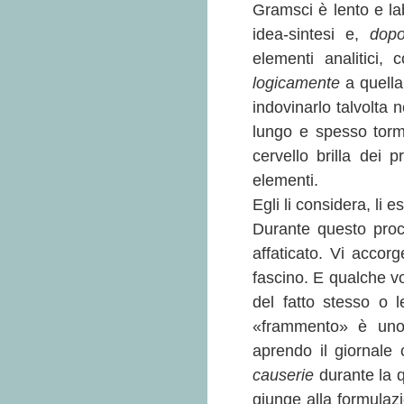
Gramsci è lento e la
idea-sintesi e,
dop
elementi analitici,
logicamente
a quell
indovinarlo talvolta n
lungo e spesso torm
cervello brilla dei 
elementi.
Egli li considera, li e
Durante questo proc
affaticato. Vi accorg
fascino. E qualche vo
del fatto stesso o 
«frammento» è uno
aprendo il giornale
causerie
durante la 
giunge alla formulaz