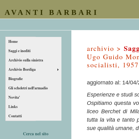
AVANTI BARBARI
Home
Sagg
archivio >
Saggi e inediti
Ugo Guido Mond
Archivio sulla sinistra
socialisti, 1957
Archivio Bordiga
Biografie
aggiornato al: 14/04
Gli scheletri nell'armadio
Esperienze e studi so
Novita'
Ospitiamo questa vol
Links
liceo Berchet di Mil
Contatti
tutta la vita e tanto 
sue qualità umane, d
Cerca nel sito