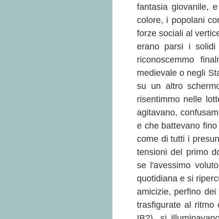
fantasia giovanile, e 
colore, i popolani con
forze sociali al vertic
erano parsi i solidi
riconoscemmo fina
medievale o negli Sta
su un altro schermo
risentimmo nelle lott
agitavano, confusame
e che battevano fino 
come di tutti i presun
tensioni del primo 
se l'avessimo volut
quotidiana e si riper
amicizie, perfino dei
trasfigurate al ritmo
IB?), si illuminavan