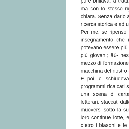
pure brillava, a tratt
ma con lo stesso ri
chiara. Senza darlo a 
ricerca storica e ad 
Per me, se ripenso a 
insegnamento che i 
potevano essere più br
più giovani; â€• ne
mezzo di formazione.
macchina del nostro 
E poi, ci schiudev
programmi ricalcati s
una scena di carta
letterari, staccati da
muoversi sotto la supe
loro continue lotte,
dietro i blasoni e le