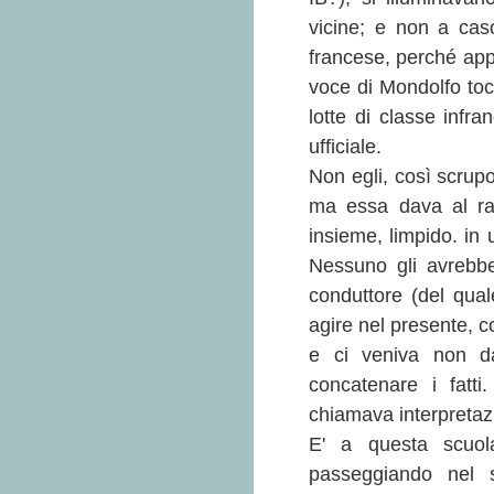
vicine; e non a caso
francese, perché app
voce di Mondolfo tocc
lotte di classe infr
ufficiale.
Non egli, così scrupo
ma essa dava al rac
insieme, limpido. in
Nessuno gli avrebbe
conduttore (del qual
agire nel presente, co
e ci veniva non da
concatenare i fatt
chiamava interpretazi
E' a questa scuola
passeggiando nel su