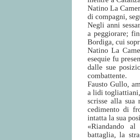
Natino La Camera
di compagni, segu
Negli anni sessa
a peggiorare; fi
Bordiga, cui sopr
Natino La Camer
esequie fu presen
dalle sue posizi
combattente.
Fausto Gullo, a
a lidi togliattian
scrisse alla sua
cedimento di fr
intatta la sua pos
«Riandando al 
battaglia, la st