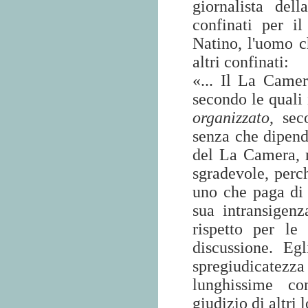
giornalista del
confinati per i
Natino, l'uomo ch
altri confinati:
«... Il La Camer
secondo le quali 
organizzato
, sec
senza che dipen
del La Camera, 
sgradevole, perch
uno che paga di 
sua intransigen
rispetto per le
discussione. Eg
spregiudicatez
lunghissime con
giudizio di altri 