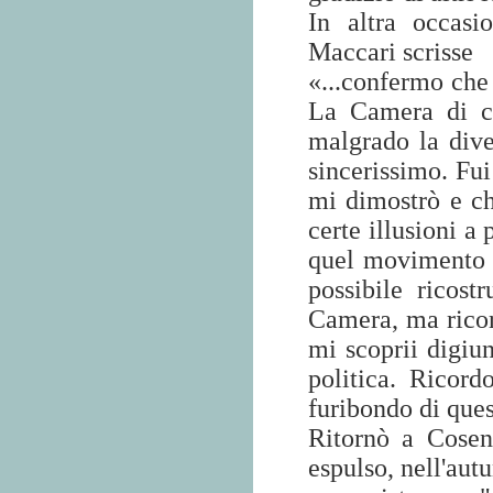
In altra occasi
Maccari scrisse
«...confermo che 
La Camera di cu
malgrado la diver
sincerissimo. Fu
mi dimostrò e ch
certe illusioni a
quel movimento i
possibile ricos
Camera, ma ricor
mi scoprii digiun
politica. Ricor
furibondo di ques
Ritornò a Cosen
espulso, nell'aut