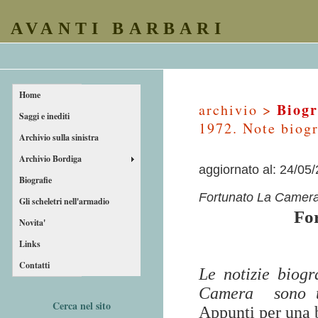
AVANTI BARBARI
Home
Biogr
archivio >
Saggi e inediti
1972. Note biogr
Archivio sulla sinistra
Archivio Bordiga
aggiornato al: 24/05
Biografie
Fortunato La Camera
Gli scheletri nell'armadio
Fo
Novita'
Links
Contatti
Le notizie biog
Camera
sono 
Cerca nel sito
Appunti per una 