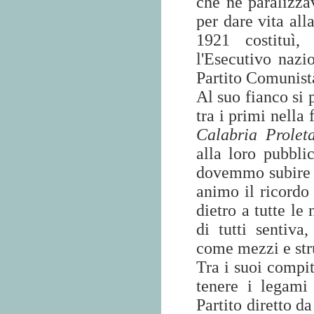
che ne paralizzav
per dare vita all
1921 costituì,
l'Esecutivo nazi
Partito Comunista 
Al suo fianco si 
tra i primi nella
Calabria Proleta
alla loro pubbli
dovemmo subire l
animo il ricordo 
dietro a tutte le 
di tutti sentiva
come mezzi e stru
Tra i suoi compit
tenere i legami 
Partito diretto d