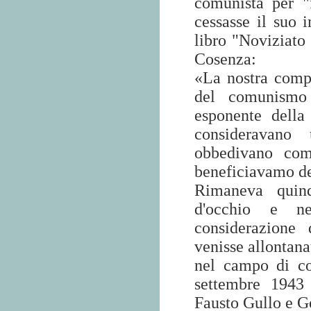
comunista per "
cessasse il suo 
libro "Noviziato 
Cosenza:
«La nostra compa
del comunismo 
esponente della
consideravano 
obbedivano com
beneficiavamo del
Rimaneva quind
d'occhio e ne
considerazione 
venisse allontana
nel campo di c
settembre 1943 
Fausto Gullo e G